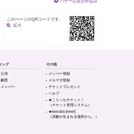
バナー広告お申込み
このページのQRコードです。
拡大
キング
その他
目公演
メンバー登録
目劇団
メルマガ登録
目メンバー
チケットプレゼント
ヘルプ
★こりっちチケット！
（チケット管理システム）
★keicoba [new!]
（演劇が生まれる場所から。）