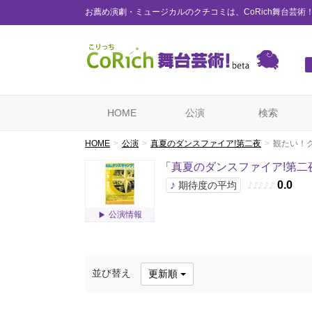
お薦め演劇・ミュージカルのクチコミは、CoRich舞台芸術
HOME
公演
検索
HOME
公演
真夏のダンスファイア!第二夜
観たい！
「
真夏のダンスファイア!第二
♪
0.0
期待度の平均
♪
♪
♪
♪
♪
公演情報
並び替え
更新順