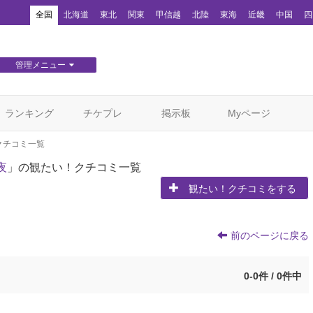
！
全国
北海道
東北
関東
甲信越
北陸
東海
近畿
中国
四
管理メニュー
団体WEBサイト管理
顧客管理
ランキング
チケプレ
掲示板
Myページ
クチコミ一覧
夜
」の観たい！クチコミ一覧
観たい！クチコミをする
前のページに戻る
0-0件 / 0件中