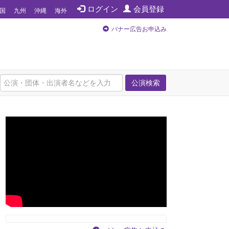
ログイン
会員登録
国
九州
沖縄
海外
バナー広告お申込み
公演検索