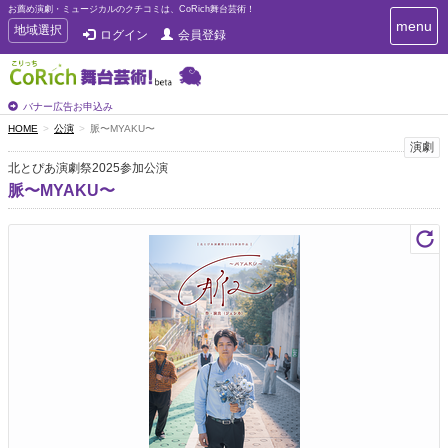
お薦め演劇・ミュージカルのクチコミは、CoRich舞台芸術！
T
menu
T
地域選択
ログイン
会員登録
o
o
g
g
g
g
l
l
バナー広告お申込み
e
e
HOME
公演
脈〜MYAKU〜
n
n
演劇
a
a
v
北とぴあ演劇祭2025参加公演
i
v
脈〜MYAKU〜
g
i
a
g
t
a
i
t
o
n
i
o
n