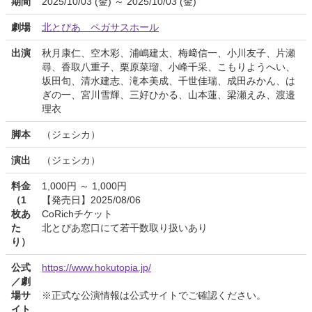
期間
2025/10/03 (金) ～ 2025/10/03 (金)
劇場
北とぴあ ペガサスホール
出演
秋月康仁、空木彩、浦嶋建太、梅﨑信一、小川友子、片瀬
尋、香取八重子、栗原菜瑠、小峰千采、こもりようへい、
坂田旬、清水建志、滝本美成、千世佳瑞、成田みかん、は
ぎの一、宮川雪輝、三好ひかる、山本蓮、梁瀬えみ、渡邉
理衣
脚本
（ジェシカ）
演出
（ジェシカ）
料金
1,000円 ～ 1,000円
（1
【発売日】2025/08/06
枚あ
CoRichチケット
た
北とぴあ窓口にて若干数取り扱いあり
り）
公式
https://www.hokutopia.jp/
／劇
場サ
※正式な公演情報は公式サイトでご確認ください。
イト