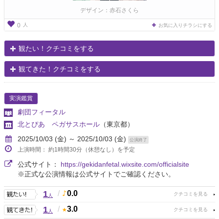
デザイン：赤石さくら
人
0
お気に入りチラシにする
観たい！クチコミをする
観てきた！クチコミをする
実演鑑賞
劇団フィータル
北とぴあ ペガサスホール
（東京都）
2025/10/03 (金) ～ 2025/10/03 (金)
公演終了
上演時間： 約1時間30分（休憩なし）を予定
公式サイト：
https://gekidanfetal.wixsite.com/officialsite
※正式な公演情報は公式サイトでご確認ください。
1
/
0.0
人
1
/
3.0
人