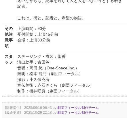
迷いながらも、記事を通して人と人をつなごうとする若き
記者。
これは、街と、記者と、希望の物語。
その
上演時間：90分
他注
受付開始：上演45分前
意事
会場：上演30分前
項
スタ
ステージング・衣装：聖香
ッフ
演出助手：古田英
音響：岡田 悠（One-Space Inc.）
照明：松本 龍門（劇団フィータル）
撮影：小久保克海
宣伝美術：赤石さくら（劇団フィータル）
制作：桃井咲良（劇団フィータル）
[情報提供] 2025/06/16 06:43 by
劇団フィータル制作チーム
[最終更新] 2025/10/29 22:18 by
劇団フィータル制作チーム