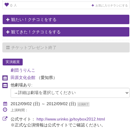
人
0
お気に入りチラシにする
観たい！クチコミをする
観てきた！クチコミをする
チケットプレゼント終了
実演鑑賞
劇団うりんこ
田原文化会館
（愛知県）
他劇場あり:
2012/09/02 (日) ～ 2012/09/02 (日)
公演終了
上演時間：
公式サイト：
http://www.urinko.jp/toybox2012.html
※正式な公演情報は公式サイトでご確認ください。