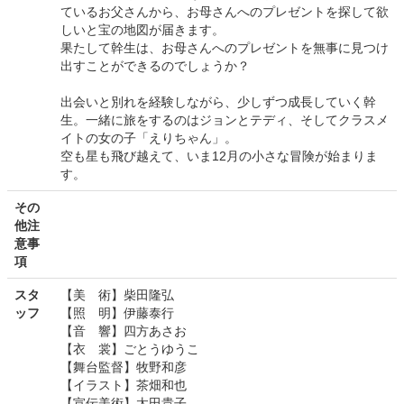
ているお父さんから、お母さんへのプレゼントを探して欲
しいと宝の地図が届きます。
果たして幹生は、お母さんへのプレゼントを無事に見つけ
出すことができるのでしょうか？
出会いと別れを経験しながら、少しずつ成長していく幹
生。一緒に旅をするのはジョンとテディ、そしてクラスメ
イトの女の子「えりちゃん」。
空も星も飛び越えて、いま12月の小さな冒険が始まりま
す。
その
他注
意事
項
スタ
【美 術】柴田隆弘
ッフ
【照 明】伊藤泰行
【音 響】四方あさお
【衣 裳】ごとうゆうこ
【舞台監督】牧野和彦
【イラスト】茶畑和也
【宣伝美術】太田貴子