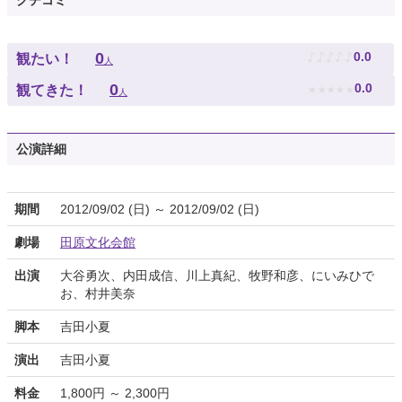
クチコミ
♪
♪
♪
♪
♪
0
0.0
観たい！
人
★
★
★
★
★
0
0.0
観てきた！
人
公演詳細
期間
2012/09/02 (日) ～ 2012/09/02 (日)
劇場
田原文化会館
出演
大谷勇次、内田成信、川上真紀、牧野和彦、にいみひで
お、村井美奈
脚本
吉田小夏
演出
吉田小夏
料金
1,800円 ～ 2,300円