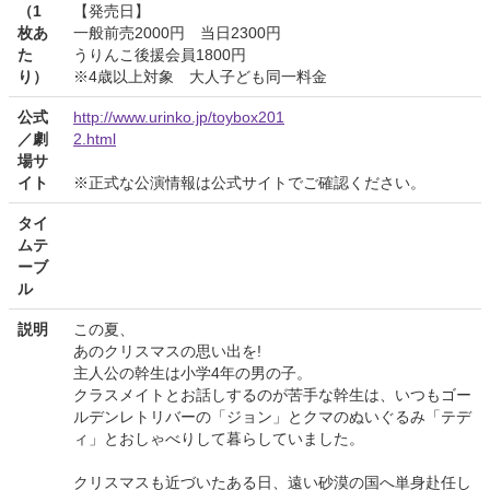
（1
【発売日】
枚あ
一般前売2000円 当日2300円
た
うりんこ後援会員1800円
り）
※4歳以上対象 大人子ども同一料金
公式
http://www.urinko.jp/toybox201
／劇
2.html
場サ
イト
※正式な公演情報は公式サイトでご確認ください。
タイ
ムテ
ーブ
ル
説明
この夏、
あのクリスマスの思い出を!
主人公の幹生は小学4年の男の子。
クラスメイトとお話しするのが苦手な幹生は、いつもゴー
ルデンレトリバーの「ジョン」とクマのぬいぐるみ「テデ
ィ」とおしゃべりして暮らしていました。
クリスマスも近づいたある日、遠い砂漠の国へ単身赴任し