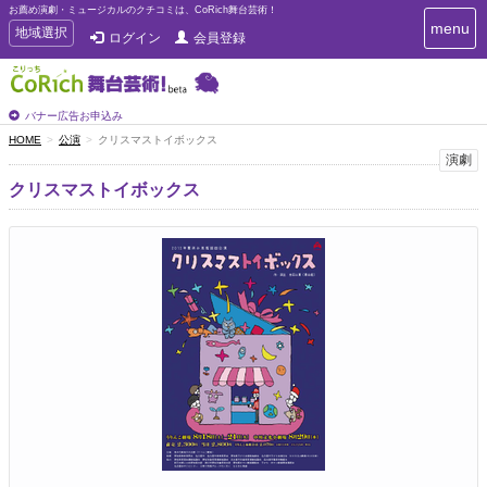
お薦め演劇・ミュージカルのクチコミは、CoRich舞台芸術！
T
menu
T
地域選択
ログイン
会員登録
o
o
g
g
g
g
l
l
バナー広告お申込み
e
e
HOME
公演
クリスマストイボックス
n
n
演劇
a
a
v
クリスマストイボックス
i
v
g
i
a
g
t
a
i
t
o
n
i
o
n