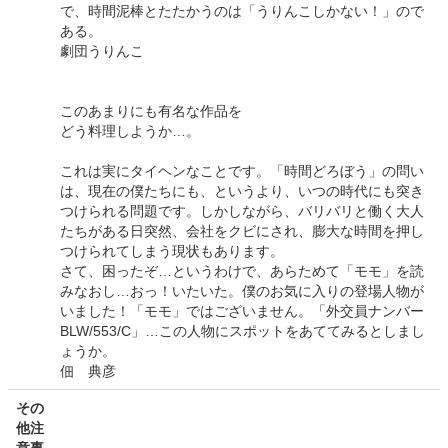
で、時間泥棒とたたかうのは「うりんこしかない！」ので
ある。
劇団うりんこ
このあまりにも有名な作品を
どう料理しようか…。
これは実にタイヘンなことです。「時間どろぼう」の問い
は、現在の僕たちにも、というより、いつの時代にも突き
つけられる問題です。しかしながら、バリバリと働く大人
たちがある日突然、会社をクビにされ、膨大な時間を押し
つけられてしまう現状もあります。
さて、困ったぞ…というわけで、あらためて「モモ」を読
みなおし…おっ！いたいた。僕のお気に入りの登場人物が
いました！「モモ」ではございません。「外交員ナンバー
BLW/553/C」…この人物にスポットをあててみるとしまし
ょうか。
佃 典彦
その
他注