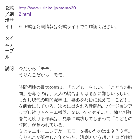
公式
http://www.urinko.jp/momo201
／劇
2.html
場サ
イト
※正式な公演情報は公式サイトでご確認ください。
タイ
ムテ
ーブ
ル
説明
今だから「モモ」
うりんこだから「モモ」
時間泥棒の最大の敵は、「こども」らしい。「こどもの時
間」を奪うのは、大人の場合よりはるかに難しいらしい。
しかし現代の時間泥棒は、姿形を巧妙に変えて「こども」
を餌食にしている。次々に出される新商品、バージョンア
ップし続けるゲーム機器、３D、ケイタイ…と、物と刺激
を与え続ける作戦は、見事に成功してしまって「こどもの
時間」が奪われている。
ミヒャエル・エンデが「モモ」を書いたのは１９７３年。
うりんこが誕生した年だった。演劇という超アナログ作戦