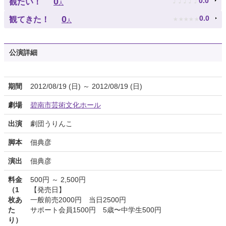
♪
♪
♪
♪
♪
0
0.0
観たい！
人
★
★
★
★
★
0
0.0
観てきた！
人
公演詳細
期間
2012/08/19 (日) ～ 2012/08/19 (日)
劇場
碧南市芸術文化ホール
出演
劇団うりんこ
脚本
佃典彦
演出
佃典彦
料金
500円 ～ 2,500円
（1
【発売日】
枚あ
一般前売2000円 当日2500円
た
サポート会員1500円 5歳〜中学生500円
り）