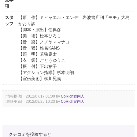
意事
項
スタ
【原 作】ミヒャエル・エンデ 岩波書店刊「モモ」大島
ッフ
かおり訳
【脚本・演出】佃典彦
【美 術】松本ひろし
【音 楽】ノノヤママナコ
【音 響】椎名KANS
【照 明】若狭慶太
【衣 裳】ごとうゆうこ
【振 付】下出祐子
【アクション指導】杉本明朗
【宣伝美術】柳川晃義
[情報提供] 2012/07/17 01:00 by
CoRich案内人
[最終更新] 2012/09/25 10:23 by
CoRich案内人
クチコミを投稿すると