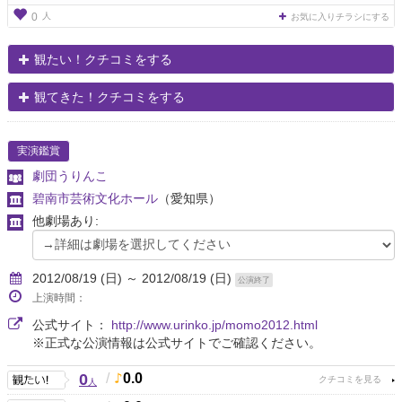
人
0
お気に入りチラシにする
観たい！クチコミをする
観てきた！クチコミをする
実演鑑賞
劇団うりんこ
碧南市芸術文化ホール
（愛知県）
他劇場あり:
2012/08/19 (日) ～ 2012/08/19 (日)
公演終了
上演時間：
公式サイト：
http://www.urinko.jp/momo2012.html
※正式な公演情報は公式サイトでご確認ください。
0
/
0.0
人