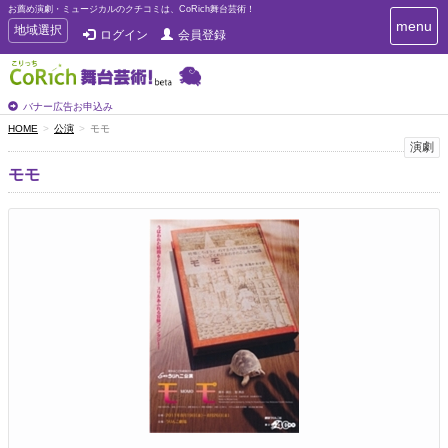
お薦め演劇・ミュージカルのクチコミは、CoRich舞台芸術！
T
menu
T
地域選択
ログイン
会員登録
o
o
g
g
g
g
l
l
バナー広告お申込み
e
e
HOME
公演
モモ
n
n
演劇
a
a
v
モモ
i
v
g
i
a
g
t
a
i
t
o
n
i
o
n