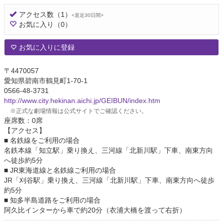
アクセス数
（1）
<直近30日間>
お気に入り
（0）
お気に入りに登録
〒4470057
愛知県碧南市鶴見町1-70-1
0566-48-3731
http://www.city.hekinan.aichi.jp/GEIBUN/index.htm
※正式な劇場情報は公式サイトでご確認ください。
座席数：0席
【アクセス】
■ 名鉄線をご利用の場合
名鉄本線「知立駅」乗り換え、三河線「北新川駅」下車、南東方向
へ徒歩約5分
■ JR東海道線と名鉄線ご利用の場合
JR「刈谷駅」乗り換え、三河線「北新川駅」下車、南東方向へ徒歩
約5分
■ 知多半島道路をご利用の場合
阿久比インターから車で約20分（衣浦大橋を渡って右折）