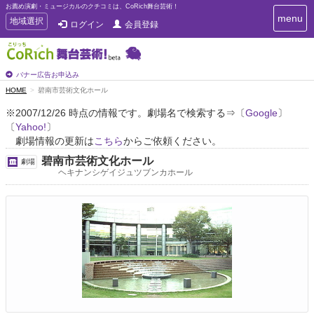
お薦め演劇・ミュージカルのクチコミは、CoRich舞台芸術！
T
menu
T
地域選択
ログイン
会員登録
o
o
g
g
g
g
l
l
バナー広告お申込み
e
e
HOME
碧南市芸術文化ホール
n
n
a
※2007/12/26 時点の情報です。劇場名で検索する⇒〔
Google
〕
a
v
〔
Yahoo!
〕
i
v
g
劇場情報の更新は
こちら
からご依頼ください。
i
a
g
碧南市芸術文化ホール
劇場
t
a
ヘキナンシゲイジュツブンカホール
i
t
o
n
i
o
n