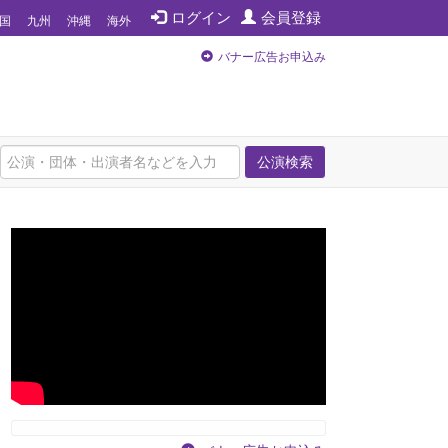
ログイン
会員登録
国
九州
沖縄
海外
バナー広告お申込み
公演検索