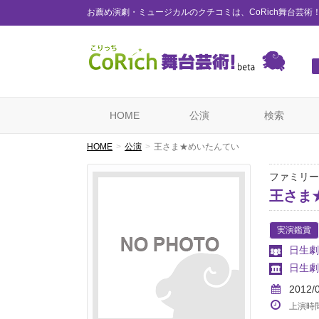
お薦め演劇・ミュージカルのクチコミは、CoRich舞台芸術
HOME
公演
検索
HOME
公演
王さま★めいたんてい
ファミリー
王さま
実演鑑賞
日生劇
日生劇
2012/
上演時