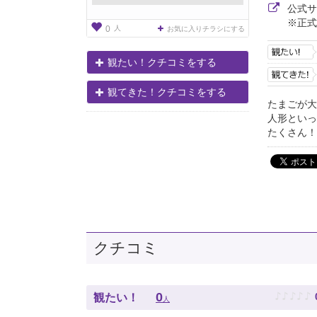
公式
※正式
人
0
お気に入りチラシにする
観たい！クチコミをする
観てきた！クチコミをする
たまごが大
人形といっ
たくさん！
クチコミ
♪
♪
♪
♪
♪
0
観たい！
人