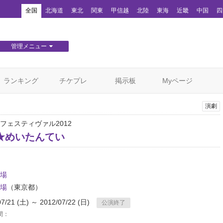
！
全国
北海道
東北
関東
甲信越
北陸
東海
近畿
中国
四
管理メニュー
団体WEBサイト管理
顧客管理
ランキング
チケプレ
掲示板
Myページ
演劇
フェスティヴァル2012
★めいたんてい
場
場
（東京都）
07/21 (土) ～ 2012/07/22 (日)
公演終了
間：