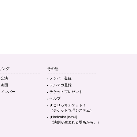
キング
その他
目公演
メンバー登録
目劇団
メルマガ登録
目メンバー
チケットプレゼント
ヘルプ
★こりっちチケット！
（チケット管理システム）
★keicoba [new!]
（演劇が生まれる場所から。）