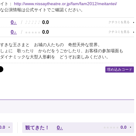
サイト：
http://www.nissaytheatre.or.jp/fam/fam2012/meitantei/
な公演情報は公式サイトでご確認ください。
0
♪
♪
♪
♪
♪
/
0.0
人
0
★
★
★
★
★
/
0.0
人
すきな王さまと お城の人たちの 奇想天外な世界。
しょに 歌ったり からだをうごかしたり、お客様の参加場面も
ダイナミックな大型人形劇を どうぞお楽しみください。
埋め込みコード
★
★
★
★
★
0
0.0
0.0
観てきた！
人