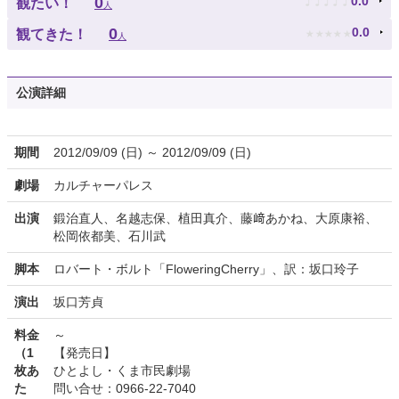
♪
♪
♪
♪
♪
0
0.0
観たい！
人
★
★
★
★
★
0
0.0
観てきた！
人
公演詳細
期間
2012/09/09 (日) ～ 2012/09/09 (日)
劇場
カルチャーパレス
出演
鍛治直人、名越志保、植田真介、藤﨑あかね、大原康裕、
松岡依都美、石川武
脚本
ロバート・ボルト「FloweringCherry」、訳：坂口玲子
演出
坂口芳貞
料金
～
（1
【発売日】
枚あ
ひとよし・くま市民劇場
た
問い合せ：0966-22-7040