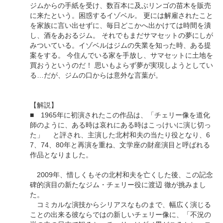
ジムからの手紙を受け、数百本に及ぶリンゴの苗木を販売
に来たという。困惑するイゾベル。 更には解雇されたこと
を家族に言い出せずに、毎日どこかへ出かけては時間を潰
し、酒をあおるジム。 それでもまだサマセットの夢にしが
みついている。イゾベルはジムの失業を知った時、ある提
案をする。 今住んでいる家を手放し、サマセットに土地を
買おうというのだ！ 思いもよらず夢が実現しようとしてい
る…だが、ジムの口からは意外な言葉が。
【解説】
■ 1965年に初演されたこの作品は、「チェリー像を道化
師のように、ある時は哀れにある時はこっけいに演じ切っ
た」 と評され、主演した北村和夫の当たり役となり、6
7、74、80年と再演を重ね、文学座の財産演目と呼ばれる
作品となりました。
2009年、惜しくもその北村和夫を亡くした後、この記念
碑的演目の新たなジム・チェリー役に渡辺 徹が挑みまし
た。
コミカルな演技からシリアスなものまで、幅広く演じる
ことの出来る彼ならではの新しいチェリー像に、「不況の