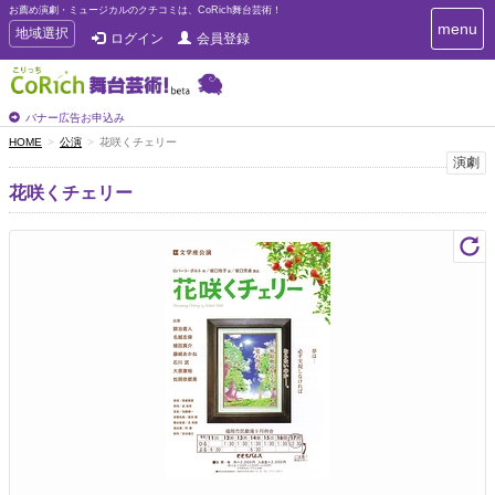
お薦め演劇・ミュージカルのクチコミは、CoRich舞台芸術！
T
menu
T
地域選択
ログイン
会員登録
o
o
g
g
g
g
l
l
バナー広告お申込み
e
e
HOME
公演
花咲くチェリー
n
n
演劇
a
a
v
花咲くチェリー
i
v
g
i
a
g
t
a
i
t
o
n
i
o
n