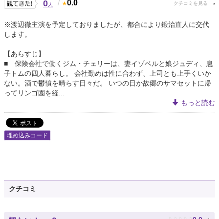
0
/
0.0
人
※渡辺徹主演を予定しておりましたが、都合により鍛治直人に交代
します。
【あらすじ】
■ 保険会社で働くジム・チェリーは、妻イゾベルと娘ジュディ、息
子トムの四人暮らし。 会社勤めは性に合わず、上司とも上手くいか
ない。酒で鬱憤を晴らす日々だ。 いつの日か故郷のサマセットに帰
ってリンゴ園を経...
もっと読む
埋め込みコード
クチコミ