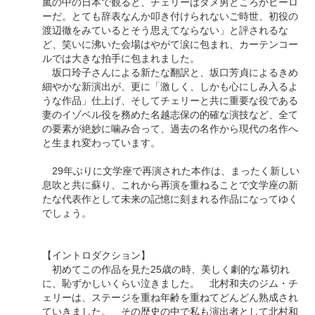
嵐の中の日本で観ると、チェリーはダメ男どころかヒーロ
ーだ。とても辞表なんか叩き付けられないご時世、初役の
渡辺徹をみているとそう思えてならない」と評されるな
ど、笑いに沸いた会場はやがて涙に包まれ、カーテンコー
ルでは大きな拍手に包まれました。
坂口玲子さんによる新たな翻訳と、坂口芳貞によるきめ
細やかな新演出が、更に「激しく、しかも心にしみ入るよ
うな作品」仕上げ、そしてチェリーと共に重要な役である
妻のイゾベル役を務めた名越志保の的確な演技など、全て
の要素が絶妙に噛み合って、過去の名作から現代の名作へ
と生まれ変わっています。
29年ぶりに文学座で再演された本作は、まったく新しい
息吹と共に蘇り、これから再演を重ねることで文学座の新
たな代表作として未来の記憶に刻まれる作品になってゆく
でしょう。
【イントロダクション】
初めてこの作品を見た25歳の時、美しく劇的な幕切れ
に、恥ずかしいくらい泣きました。 北村和夫のジム・チ
ェリーは、ステージを重ね年齢を重ねてどんどん熟成され
ていきました。 その歴史の中で私も演出者として北村和