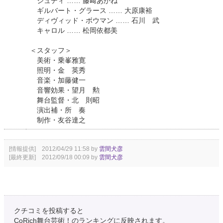
ジュディ …… 藤﨑あかね
ギルバート・グラース …… 大原康裕
ディヴィッド・ボウマン …… 石川 武
キャロル …… 松岡依都美
＜スタッフ＞
美術・乗峯雅寛
照明・金 英秀
音楽・加藤健一
音響効果・望月 勲
舞台監督・北 則昭
演出補・所 奏
制作・友谷達之
[情報提供] 2012/04/29 11:58 by
雲間犬彦
[最終更新] 2012/09/18 00:09 by
雲間犬彦
クチコミを投稿すると
CoRich舞台芸術！のランキングに反映されます。