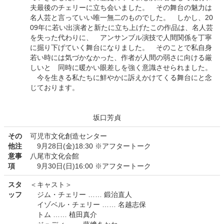
夫最後のチェリーに立ち会いました。 その舞台の魅力は
名人芸と言っていい唯一無二のものでした。 しかし、20
09年に若い出演者と新たに立ち上げたこの作品は、名人芸
を失った代わりに、 アンサンブル演技で人間関係を丁寧
に掘り下げていく舞台になりました。 そのことで私自身
若い時には気づかなかった、作者が人間の弱さに向ける厳
しいと 同時に暖かい眼差しを強く意識させられました。
今を生きる私たちに鮮やかに訴えかけてくる舞台にと念
じております。
坂口芳貞
その
可児市文化創造センター
他注
9月28日(金)18:30 ※アフタートーク
意事
八尾市文化会館
項
9月30日(日)16:00 ※アフタートーク
スタ
＜キャスト＞
ッフ
ジム・チェリー …… 鍛治直人
イゾベル・チェリー …… 名越志保
トム …… 植田真介