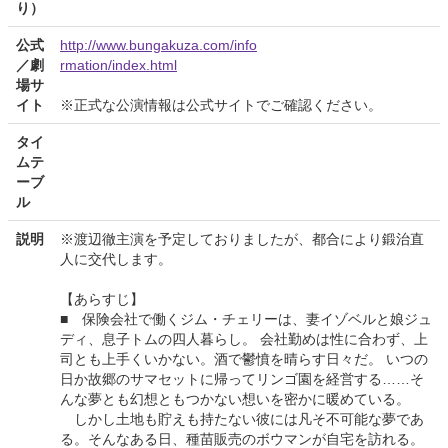
り）
公式
http://www.bungakuza.com/info
／劇
rmation/index.html
場サ
イト
※正式な公演情報は公式サイトでご確認ください。
タイ
ムテ
ーブ
ル
説明
※渡辺徹主演を予定しておりましたが、都合により鍛治直
人に交代します。
【あらすじ】
■ 保険会社で働くジム・チェリーは、妻イゾベルと娘ジュ
ディ、息子トムの四人暮らし。 会社勤めは性に合わず、上
司とも上手くいかない。酒で鬱憤を晴らす日々だ。 いつの
日か故郷のサマセットに帰ってリンゴ園を経営する……そ
んな夢とも幻想ともつかない想いを密かに暖めている。
しかし土地も貯えも持たない彼には凡そ不可能な夢であ
る。そんなある日、種苗販売のボウマンが自宅を訪れる。