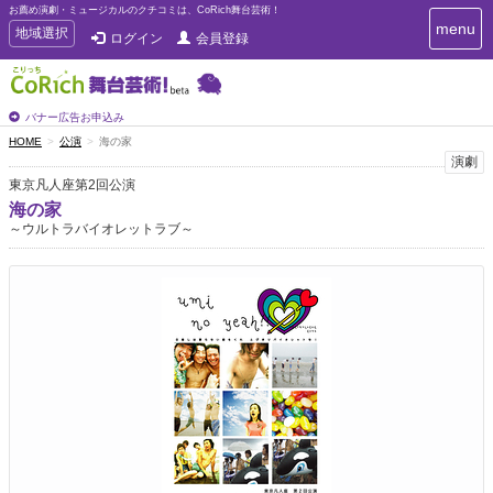
お薦め演劇・ミュージカルのクチコミは、CoRich舞台芸術！
T
menu
T
地域選択
ログイン
会員登録
o
o
g
g
g
g
l
l
バナー広告お申込み
e
e
HOME
公演
海の家
n
n
演劇
a
a
v
東京凡人座第2回公演
i
v
海の家
g
i
～ウルトラバイオレットラブ～
a
g
t
a
i
t
o
n
i
o
n