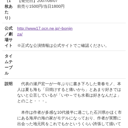
（1
【発売日】2007/08/07
枚あ
前売り1500円/当日1800円
た
り）
公式
http://www17.ocn.ne.jp/~bonjin
／劇
za/
場サ
イト
※正式な公演情報は公式サイトでご確認ください。
タイ
ムテ
ーブ
ル
説明
代表の瀬戸宏一が一年ぶりに書き下ろした青春モノ、本
人は夏も海も「日焼けすると痛いから」とあまり好きでは
ないと公言しているが「いや～でも水着は好きなんだよ」
とのこと・・・。
本作は作者が多感な10代後半に過ごした石川県かほく市
にある海岸の海の家がモデルになっており、作者が実際に
出会った地元民をこれでもかというくらい誇張して描いて