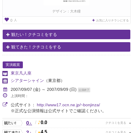
デザイン：大木瞳
人
0
お気に入りチラシにする
観たい！クチコミをする
観てきた！クチコミをする
実演鑑賞
東京凡人座
シアターシャイン
（東京都）
2007/09/07 (金) ～ 2007/09/09 (日)
公演終了
上演時間：
公式サイト：
http://www17.ocn.ne.jp/~bonjinza/
※正式な公演情報は公式サイトでご確認ください。
0
/
0.0
人
2
/
4.5