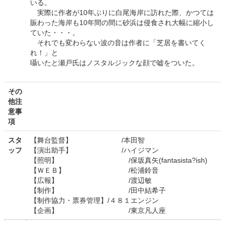
いる。
実際に作者が10年ぶりに白尾海岸に訪れた際、かつては
賑わった海岸も10年間の間に砂浜は侵食され大幅に縮小し
ていた・・・。
それでも変わらない波の音は作者に「芝居を書いてく
れ！」と
囁いたと瀬戸氏はノスタルジックな顔で嘘をついた。
その
他注
意事
項
スタ
【舞台監督】 /本田智
ッフ
【演出助手】 /ハイジマン
【照明】 /保坂真矢(fantasista?ish)
【ＷＥＢ】 /松浦鈴音
【広報】 /渡辺敏
【制作】 /田中結希子
【制作協力・票券管理】/４８１エンジン
【企画】 /東京凡人座