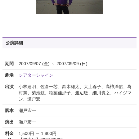
公演詳細
期間
2007/09/07 (金) ～ 2007/09/09 (日)
劇場
シアターシャイン
出演
小林達明、佐倉一芯、鈴木雄太、大土蓉子、高柿洋佑、為
村篤、菊池航、稲葉佳那子、渡辺敏、細川貴之、ハイジマ
ン、瀬戸宏一
脚本
瀬戸宏一
演出
瀬戸宏一
料金
1,500円 ～ 1,800円