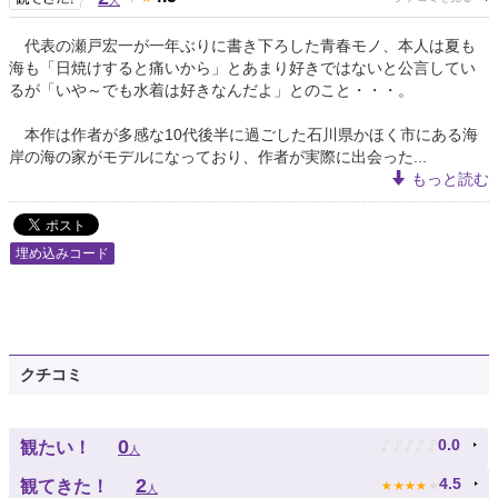
人
代表の瀬戸宏一が一年ぶりに書き下ろした青春モノ、本人は夏も
海も「日焼けすると痛いから」とあまり好きではないと公言してい
るが「いや～でも水着は好きなんだよ」とのこと・・・。
本作は作者が多感な10代後半に過ごした石川県かほく市にある海
岸の海の家がモデルになっており、作者が実際に出会った...
もっと読む
埋め込みコード
クチコミ
♪
♪
♪
♪
♪
0
0.0
観たい！
人
★
★
★
★
★
2
4.5
観てきた！
人