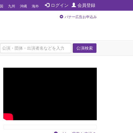
ログイン
会員登録
国
九州
沖縄
海外
バナー広告お申込み
公演検索