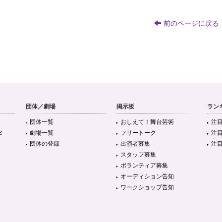
前のページに戻る
団体／劇場
掲示板
ラン
団体一覧
おしえて！舞台芸術
注
ミ
劇場一覧
フリートーク
注
団体の登録
出演者募集
注
スタッフ募集
ボランティア募集
オーディション告知
ワークショップ告知