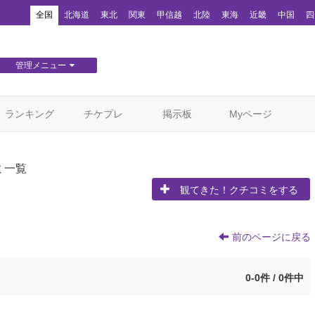
！
全国
北海道
東北
関東
甲信越
北陸
東海
近畿
中国
四
管理メニュー
団体WEBサイト管理
顧客管理
ランキング
チケプレ
掲示板
Myページ
ミ一覧
観てきた！クチコミをする
前のページに戻る
0-0件 / 0件中