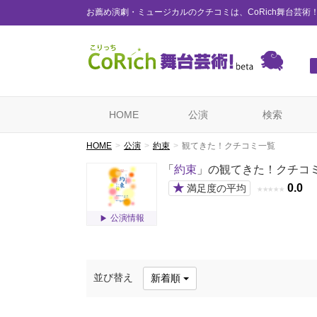
お薦め演劇・ミュージカルのクチコミは、CoRich舞台芸術
HOME
公演
検索
HOME
公演
約束
観てきた！クチコミ一覧
「
約束
」の観てきた！クチコ
★
0.0
満足度の平均
★
★
★
★
★
公演情報
並び替え
新着順