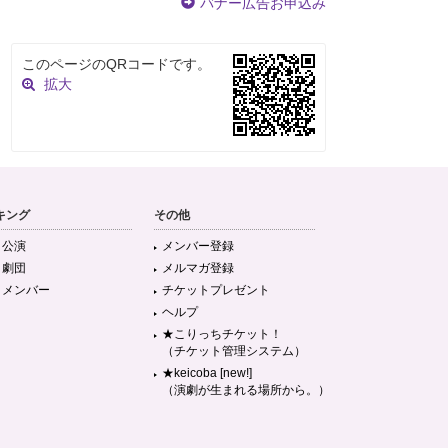
バナー広告お申込み
このページのQRコードです。
拡大
キング
その他
目公演
メンバー登録
目劇団
メルマガ登録
目メンバー
チケットプレゼント
ヘルプ
★こりっちチケット！
（チケット管理システム）
★keicoba [new!]
（演劇が生まれる場所から。）