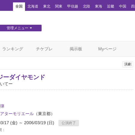
！
全国
北海道
東北
関東
甲信越
北陸
東海
近畿
中国
四
管理メニュー
団体WEBサイト管理
顧客管理
ランキング
チケプレ
掲示板
Myページ
演劇
ジーダイヤモンド
いてー
弾
アターモリエール
（東京都）
03/17 (金) ～ 2006/03/19 (日)
公演終了
間：