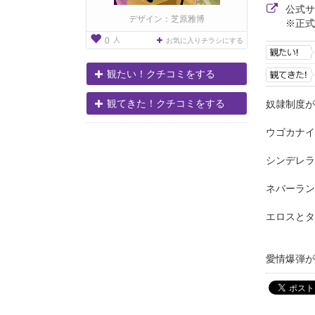
公式
デザイン：芝原雅博
※正式
人
0
お気に入りチラシにする
観たい！クチコミをする
観てきた！クチコミをする
奴隷制度が
ウゴカナイ
シンデレラ
ネバーラン
エロスとタ
愛情爆弾が