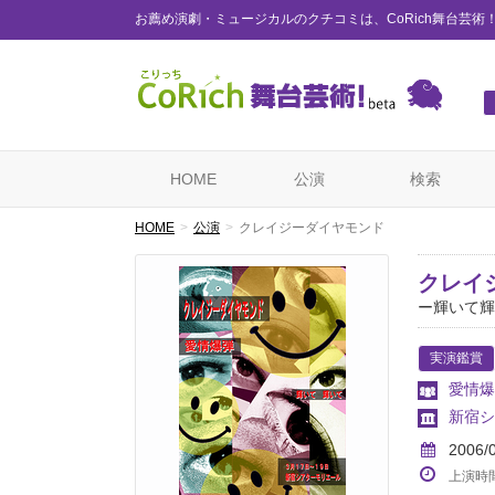
お薦め演劇・ミュージカルのクチコミは、CoRich舞台芸術
HOME
公演
検索
HOME
公演
クレイジーダイヤモンド
クレイ
ー輝いて輝
実演鑑賞
愛情爆
新宿シ
2006/
上演時