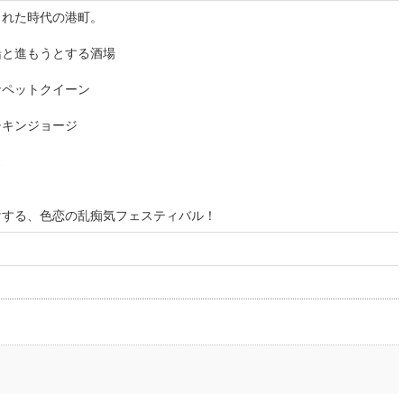
された時代の港町。
船と進もうとする酒場
ナペットクイーン
チキンジョージ
ス
けする、色恋の乱痴気フェスティバル！