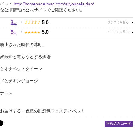
サイト：
http://homepage.mac.com/aijyoubakudan/
な公演情報は公式サイトでご確認ください。
3
♪
♪
♪
♪
♪
/
5.0
人
5
★
★
★
★
★
/
5.0
人
廃止された時代の港町。
奴隷船と進もうとする酒場
とオナペットクイーン
ドとチキンジョージ
ナトス
お届けする、色恋の乱痴気フェスティバル！
埋め込みコード