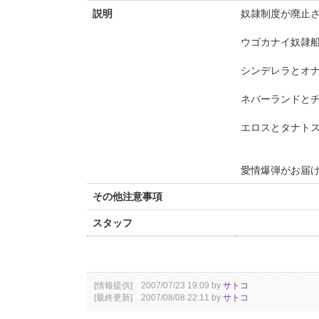
説明
奴隷制度が廃止
ウゴカナイ奴隷
シンデレラとオ
ネバーランドと
エロスとタナト
愛情爆弾がお届
その他注意事項
スタッフ
[情報提供] 2007/07/23 19:09 by
サトコ
[最終更新] 2007/08/08 22:11 by
サトコ