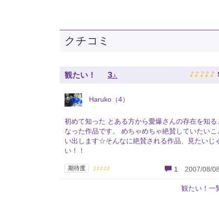
クチコミ
♪
♪
♪
♪
♪
3
観たい！
人
Haruko（4）
初めて知った とある方から愛爆さんの存在を知る
なった作品です。 めちゃめちゃ絶賛していたいこ
い出します☆そんなに絶賛される作品、見たいじ
い！！
♪♪♪♪♪
期待度
1
2007/08/08
観たい！一