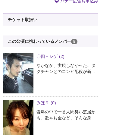
バナー広告お申込み
チケット取扱い
この公演に携わっているメンバー
5
〇四－シゲ
(2)
なかなか、実現しなかった。タ
クチャンとのコンビ配役が新...
みほ９
(0)
愛爆の中で一番人間臭い芝居か
も。欲やお金など、そんな身...