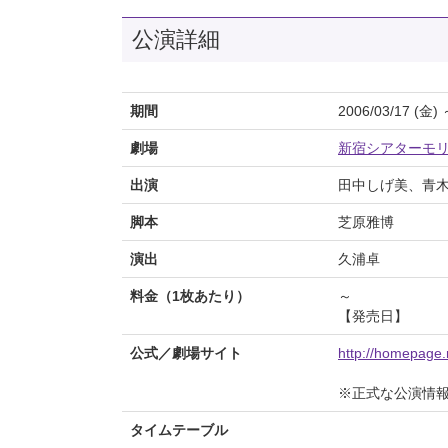
公演詳細
期間
2006/03/17 (金) 
劇場
新宿シアターモ
出演
田中しげ美、青
脚本
芝原雅博
演出
久浦卓
料金（1枚あたり）
～
【発売日】
公式／劇場サイト
http://homepage
※正式な公演情
タイムテーブル