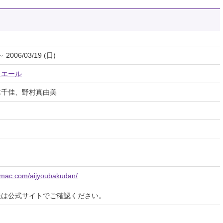
～ 2006/03/19 (日)
リエール
木千佳、野村真由美
.mac.com/aijyoubakudan/
報は公式サイトでご確認ください。