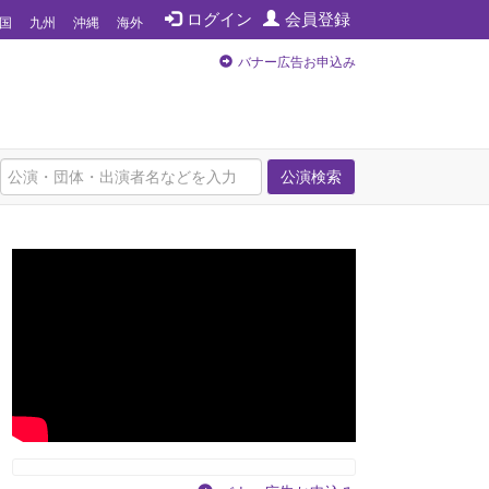
ログイン
会員登録
国
九州
沖縄
海外
バナー広告お申込み
公演検索