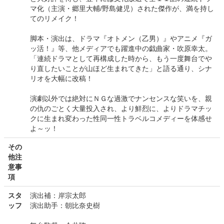
マ化（主演・郷里大輔/野島健児）された傑作が、満を持し
てのリメイク！
脚本・演出は、ドラマ『オトメン（乙男）』やアニメ『ガ
ッ活！』等、他メディアでも躍進中の戯曲家・吹原幸太。
「連続ドラマとして再構成した時から、もう一度舞台でや
り直したいことが山ほど生まれてきた」と語る通り、シナ
リオを大幅に改稿！
演劇以外では絶対にＮＧな過激でナンセンスな笑いを、親
の仇のごとく大量投入され、より鮮烈に、よりドラマチッ
クに生まれ変わった性同一性トラベルコメディーを体感せ
よ～ッ！
その
他注
意事
項
スタ
演出補：岸宗太郎
ッフ
演出助手：朝比奈史樹