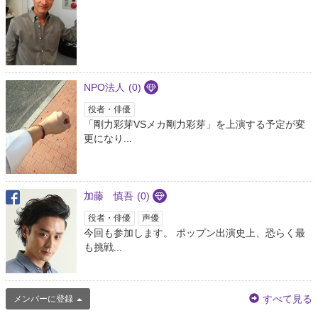
NPO法人
(0)
役者・俳優
「剛力彩芽VSメカ剛力彩芽」を上演する予定が変
更になり...
加藤 慎吾
(0)
役者・俳優
声優
今回も参加します。 ポップン出演史上、恐らく最
も挑戦...
すべて見る
メンバーに登録