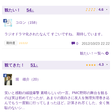
♪
♪
♪
♪
♪
54
4.6
観たい！
人
コロン（158）
ラジオドラマ化されたなんて すごいですね。 期待しています。
♪♪♪♪♪
期待度
0
2012/10/23 22:22
観たい！一覧へ
★
★
★
★
★
51
4.3
観てきた！
人
堀 雄介（20）
笑いと感動の絨毯爆撃 素晴らしいの一言。PMC野郎の舞台を観る
のは実は初めてだったが、あまりの面白さに友人を無理矢理巻き込
んでもう一度観に行ってしまったほど。計算され尽くした、全く無
駄のないシ...