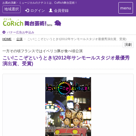
お薦め演劇・ミュージカルのクチコミは、CoRich舞台芸術！
T
menu
T
地域選択
ログイン
会員登録
o
o
g
g
g
g
l
l
バナー広告お申込み
e
e
HOME
公演
こい!ここぞというとき!(2012年サンモールスタジオ最優秀演出賞、受賞)
n
n
演劇
a
a
v
一方その頃フランスではイベリコ豚が食べ頃公演
i
v
こい!ここぞというとき!(2012年サンモールスタジオ最優秀
g
i
演出賞、受賞)
a
g
t
a
i
t
o
n
i
o
n