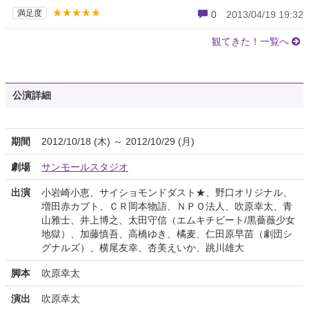
★★★★★
満足度
0
2013/04/19 19:32
観てきた！一覧へ
公演詳細
期間
2012/10/18 (木) ～ 2012/10/29 (月)
劇場
サンモールスタジオ
出演
小岩崎小恵、サイショモンドダスト★、野口オリジナル、
増田赤カブト、ＣＲ岡本物語、ＮＰＯ法人、吹原幸太、青
山雅士、井上博之、太田守信（エムキチビート/黒薔薇少女
地獄）、加藤慎吾、高橋ゆき、橘麦、仁田原早苗（劇団シ
グナルズ）、横尾友幸、杏美えいか、跳川雄大
脚本
吹原幸太
演出
吹原幸太