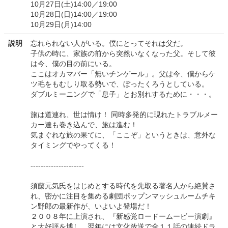
10月27日(土)14:00／19:00
10月28日(日)14:00／19:00
10月29日(月)14:00
説明
忘れられない人がいる。僕にとってそれは父だ。
子供の時に、家族の前から突然いなくなった父。そして彼
は今、僕の目の前にいる。
ここはオカマバー「無いチンゲール」。父は今、僕からケ
ツ毛をもむしり取る勢いで、ぼったくろうとしている。
ダブルミーニングで「息子」とお別れするために・・・。
旅は道連れ、世は情け！ 同時多発的に現れたトラブルメー
カー達も巻き込んで、旅は進む！
気まぐれな旅の果てに、「ここぞ」というときは、意外な
タイミングでやってくる！
---------------------
須藤元気氏をはじめとする時代を先取る著名人から絶賛さ
れ、密かに注目を集める劇団ポップンマッシュルームチキ
ン野郎の最新作が、いよいよ登場だ！
２００８年に上演され、『新感覚ロードームービー演劇』
と大好評を博し、翌年には文化放送で全１１話の連続ドラ