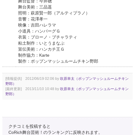
舞台監督：今井聰
舞台美術：三品遥
照明：萩原賢一郎（アルティプラノ）
音響：花澤孝一
映像：吉田ハレラマ
小道具：ハンバーグＧ
衣装：ブローノ・ブチャラティ
粘土制作：いとうまなぶ
宣伝美術：ハンカチ王Ｇ
制作協力：Karte
製作：ポップンマッシュルームチキン野郎
[情報提供] 2012/06/19 02:06 by
吹原幸太（ポップンマッシュルームチキン
野郎）
[最終更新] 2013/11/10 10:48 by
吹原幸太（ポップンマッシュルームチキン
野郎）
クチコミを投稿すると
CoRich舞台芸術！のランキングに反映されます。