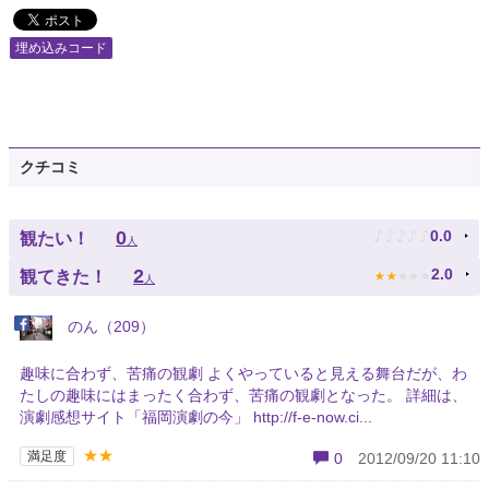
埋め込みコード
クチコミ
♪
♪
♪
♪
♪
0
0.0
観たい！
人
★
★
★
★
★
2
2.0
観てきた！
人
のん（209）
趣味に合わず、苦痛の観劇 よくやっていると見える舞台だが、わ
たしの趣味にはまったく合わず、苦痛の観劇となった。 詳細は、
演劇感想サイト「福岡演劇の今」 http://f-e-now.ci...
★★
満足度
0
2012/09/20 11:10