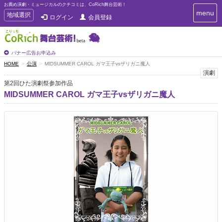
お薦め演劇・ミュージカルのクチコミは、CoRich舞台芸術！
T
menu
T
地域選択
ログイン
会員登録
o
o
g
g
g
g
l
l
バナー広告お申込み
e
e
HOME
公演
MIDSUMMER CAROL ガマ王子vsザリガニ魔人
n
n
演劇
a
a
v
第2回ひた演劇祭参加作品
i
v
MIDSUMMER CAROL ガマ王子vsザリガニ魔人
g
i
a
g
t
a
i
t
o
n
i
o
n