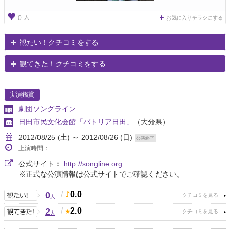
人
0
お気に入りチラシにする
観たい！クチコミをする
観てきた！クチコミをする
実演鑑賞
劇団ソングライン
日田市民文化会館「パトリア日田」
（大分県）
2012/08/25 (土) ～ 2012/08/26 (日)
公演終了
上演時間：
公式サイト：
http://songline.org
※正式な公演情報は公式サイトでご確認ください。
0
/
0.0
人
2
/
2.0
人