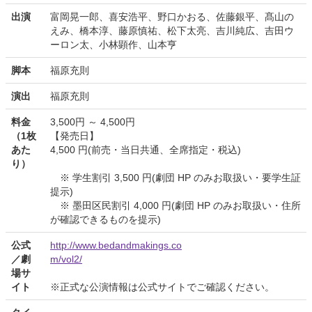
出演
富岡晃一郎、喜安浩平、野口かおる、佐藤銀平、髙山の
えみ、橋本淳、藤原慎祐、松下太亮、吉川純広、吉田ウ
ーロン太、小林顕作、山本亨
脚本
福原充則
演出
福原充則
料金
3,500円 ～ 4,500円
（1枚
【発売日】
あた
4,500 円(前売・当日共通、全席指定・税込)
り）
※ 学生割引 3,500 円(劇団 HP のみお取扱い・要学生証
提示)
※ 墨田区民割引 4,000 円(劇団 HP のみお取扱い・住所
が確認できるものを提示)
公式
http://www.bedandmakings.co
／劇
m/vol2/
場サ
イト
※正式な公演情報は公式サイトでご確認ください。