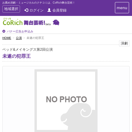
お薦め演劇・ミュージカルのクチコミは、CoRich舞台芸術！
T
menu
T
地域選択
ログイン
会員登録
o
o
g
g
g
g
l
l
バナー広告お申込み
e
e
HOME
公演
未遂の犯罪王
n
n
演劇
a
a
v
ベッド&メイキングス第2回公演
i
v
未遂の犯罪王
g
i
a
g
t
a
i
t
o
n
i
o
n