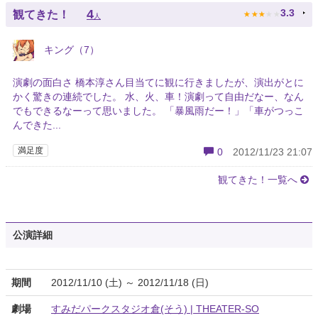
★
★
★
★
★
4
3.3
観てきた！
人
キング（7）
演劇の面白さ 橋本淳さん目当てに観に行きましたが、演出がとに
かく驚きの連続でした。 水、火、車！演劇って自由だなー、なん
でもできるなーって思いました。 「暴風雨だー！」「車がつっこ
んできた...
満足度
0
2012/11/23 21:07
観てきた！一覧へ
公演詳細
期間
2012/11/10 (土) ～ 2012/11/18 (日)
劇場
すみだパークスタジオ倉(そう) | THEATER-SO