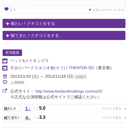
人
0
お気に入りチラシにする
観たい！クチコミをする
観てきた！クチコミをする
実演鑑賞
ベッド&メイキングス
すみだパークスタジオ倉(そう) | THEATER-SO
（東京都）
2012/11/10 (土) ～ 2012/11/18 (日)
公演終了
上演時間：
公式サイト：
http://www.bedandmakings.com/vol2/
※正式な公演情報は公式サイトでご確認ください。
1
/
5.0
人
4
/
3.3
人