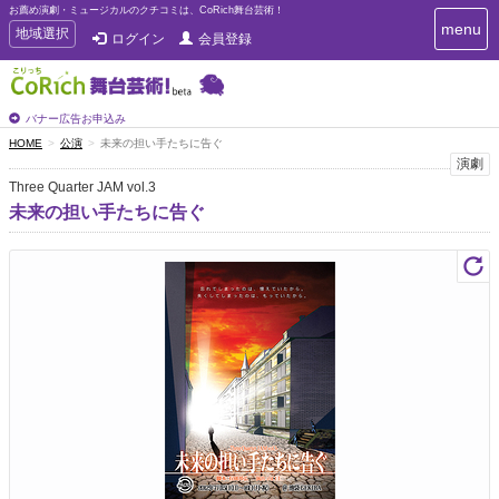
お薦め演劇・ミュージカルのクチコミは、CoRich舞台芸術！
T
menu
T
地域選択
ログイン
会員登録
o
o
g
g
g
g
l
l
バナー広告お申込み
e
e
HOME
公演
未来の担い手たちに告ぐ
n
n
演劇
a
a
v
Three Quarter JAM vol.3
i
v
未来の担い手たちに告ぐ
g
i
a
g
t
a
i
t
o
n
i
o
n