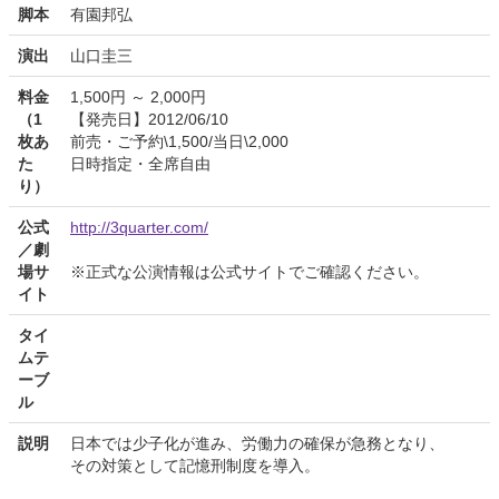
脚本
有園邦弘
演出
山口圭三
料金
1,500円 ～ 2,000円
（1
【発売日】2012/06/10
枚あ
前売・ご予約\1,500/当日\2,000
た
日時指定・全席自由
り）
公式
http://3quarter.com/
／劇
場サ
※正式な公演情報は公式サイトでご確認ください。
イト
タイ
ムテ
ーブ
ル
説明
日本では少子化が進み、労働力の確保が急務となり、
その対策として記憶刑制度を導入。