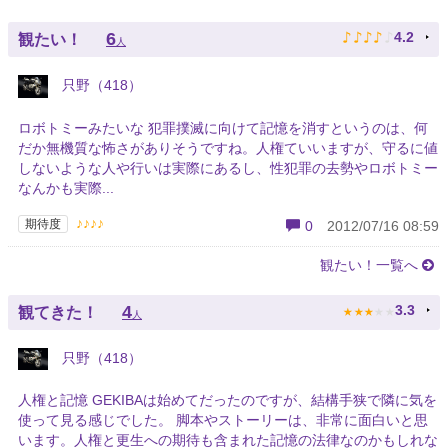
♪
♪
♪
♪
♪
6
4.2
観たい！
人
只野（418）
ロボトミーみたいな 犯罪撲滅に向けて記憶を消すというのは、何
だか無機質な怖さがありそうですね。人権ていいますが、守るに値
しないような人や行いは実際にあるし、性犯罪の去勢やロボトミー
なんかも実際...
♪♪♪♪
期待度
0
2012/07/16 08:59
観たい！一覧へ
★
★
★
★
★
4
3.3
観てきた！
人
只野（418）
人権と記憶 GEKIBAは始めてだったのですが、結構手狭で隣に気を
使って見る感じでした。 脚本やストーリーは、非常に面白いと思
います。人権と更生への期待も含まれた記憶の法律なのかもしれな