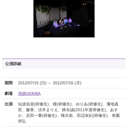
公演詳細
期間
2012/07/15 (日) ～ 2012/07/16 (月)
劇場
池袋GEKIBA
出演
仙波佑資(研修生)、瞳(研修生)、ゆりあ(研修生)、藩地真
世、藤香、涼木まりえ、静永誠(2011年度研修生)、あす
か、吉田一番(研修生)、権兵衛、田辺友紀(研修生)、有園
邦弘