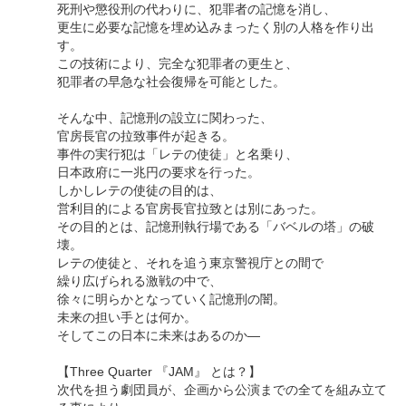
死刑や懲役刑の代わりに、犯罪者の記憶を消し、
更生に必要な記憶を埋め込みまったく別の人格を作り出
す。
この技術により、完全な犯罪者の更生と、
犯罪者の早急な社会復帰を可能とした。
そんな中、記憶刑の設立に関わった、
官房長官の拉致事件が起きる。
事件の実行犯は「レテの使徒」と名乗り、
日本政府に一兆円の要求を行った。
しかしレテの使徒の目的は、
営利目的による官房長官拉致とは別にあった。
その目的とは、記憶刑執行場である「バベルの塔」の破
壊。
レテの使徒と、それを追う東京警視庁との間で
繰り広げられる激戦の中で、
徐々に明らかとなっていく記憶刑の闇。
未来の担い手とは何か。
そしてこの日本に未来はあるのか―
【Three Quarter 『JAM』 とは？】
次代を担う劇団員が、企画から公演までの全てを組み立て