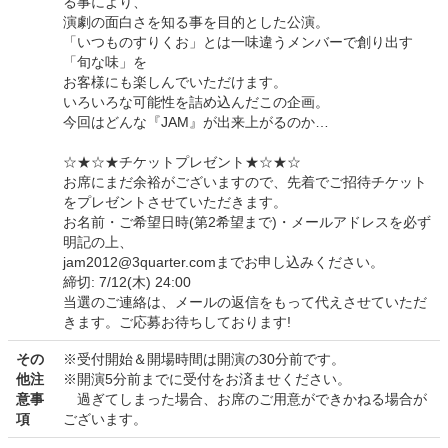
る事により、
演劇の面白さを知る事を目的とした公演。
「いつものすりくお」とは一味違うメンバーで創り出す
「旬な味」を
お客様にも楽しんでいただけます。
いろいろな可能性を詰め込んだこの企画。
今回はどんな『JAM』が出来上がるのか…
☆★☆★チケットプレゼント★☆★☆
お席にまだ余裕がございますので、先着でご招待チケット
をプレゼントさせていただきます。
お名前・ご希望日時(第2希望まで)・メールアドレスを必ず
明記の上、
jam2012@3quarter.comまでお申し込みください。
締切: 7/12(木) 24:00
当選のご連絡は、メールの返信をもって代えさせていただ
きます。ご応募お待ちしております!
その
※受付開始＆開場時間は開演の30分前です。
他注
※開演5分前までに受付をお済ませください。
意事
過ぎてしまった場合、お席のご用意ができかねる場合が
項
ございます。