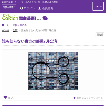
お薦め演劇・ミュージカルのクチコミは、CoRich舞台芸術！
T
menu
T
地域選択
ログイン
会員登録
o
o
g
g
g
g
l
l
バナー広告お申込み
e
e
HOME
公演
誰も知らない貴方の部屋7月公演
n
n
演劇
a
a
v
誰も知らない貴方の部屋7月公演
i
v
g
i
a
g
t
a
i
t
o
n
i
o
n
人
0
お気に入りチラシにする