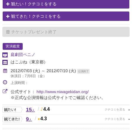
観たい！クチコミをする
観てきた！クチコミをする
チケットプレゼント終了
実演鑑賞
庭劇団ペニノ
はこぶね
（東京都）
2012/07/03 (火) ～ 2012/07/10 (火)
公演終了
休演日：7月6日（金）
上演時間：
公式サイト：
http://www.niwagekidan.org/
※正式な公演情報は公式サイトでご確認ください。
15
/
4.4
人
9
/
4.3
人