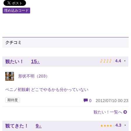
埋め込みコード
クチコミ
♪
♪
♪
♪
♪
15
4.4
観たい！
人
形状不明（203）
ペニノ初観劇 どこでやるかも分かっていない
期待度
0
2012/07/10 00:23
観たい！一覧へ
★
★
★
★
★
9
4.3
観てきた！
人