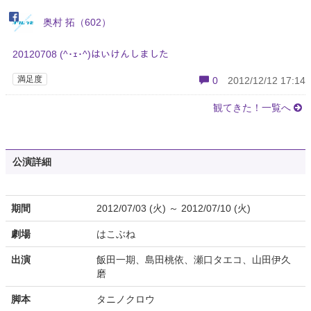
奥村 拓（602）
20120708 (^･ｪ･^)はいけんしました
満足度
0
2012/12/12 17:14
観てきた！一覧へ
公演詳細
期間
2012/07/03 (火) ～ 2012/07/10 (火)
劇場
はこぶね
出演
飯田一期、島田桃依、瀬口タエコ、山田伊久
磨
脚本
タニノクロウ