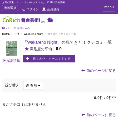
お薦め演劇・ミュージカルのクチコミは、CoRich舞台芸術！
T
menu
T
地域選択
ログイン
会員登録
o
o
g
g
g
g
l
l
バナー広告お申込み
e
e
HOME
公演
Wakareno Night
観てきた！クチコミ一覧
n
n
a
「
Wakareno Night
」の観てきた！クチコミ一覧
a
v
i
v
★
0.0
満足度の平均
g
i
a
観てきた！クチコミをする
g
公演情報
t
a
i
t
o
前のページに戻る
n
i
o
並び替え
新着順
n
0-0件 / 0件中
まだクチコミはありません
前のページに戻る