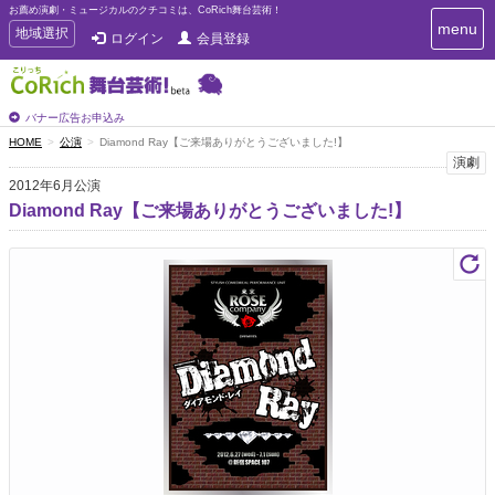
お薦め演劇・ミュージカルのクチコミは、CoRich舞台芸術！
T
menu
T
地域選択
ログイン
会員登録
o
o
g
g
g
g
l
l
バナー広告お申込み
e
e
HOME
公演
Diamond Ray【ご来場ありがとうございました!】
n
n
演劇
a
a
v
2012年6月公演
i
v
Diamond Ray【ご来場ありがとうございました!】
g
i
a
g
t
a
i
t
o
n
i
o
n