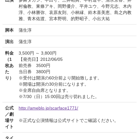
出演
多舞タカシ、中田守、三井昭典、中村達平、清水京香、井
村倫教、東條アキ、岡野優介、平井ユウ、今野元志、木内
淳、小林勝弥、哀原友則、小林縁、鈴木喜美恵、島之内教
雅、青木佑渡、宮本野明、的野昭子、小出大祐
脚本
蒲生淳
演出
蒲生淳
料金
3,500円 ～ 3,800円
（1
【発売日】2012/06/05
枚あ
前売券 3500円
た
当日券 3800円
り）
※受付は開演の60分前より開始致します。
※開場は開演の30分前になります。
※全席自由席となります。
※7/30（日）15:00回は売り切れました。
公式
http://ameblo.jp/scarface1771/
／劇
場サ
※正式な公演情報は公式サイトでご確認ください。
イト
タイ