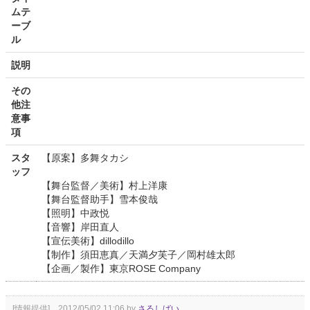
ムテ
ーブ
ル
説明
その
他注
意事
項
スタ
【原案】多舞タカシ
ッフ
【舞台監督／美術】村上洋康
【舞台監督助手】雪本俊哉
【照明】中政悦
【音響】岸田直人
【宣伝美術】dillodillo
【制作】須田恵真／天満夕芙子／岡村雄太郎
【企画／製作】東京ROSE Company
[情報提供] 2012/05/02 11:06 by
さるしばい