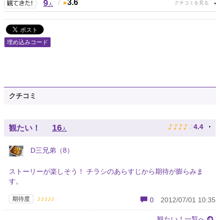
9
/
3.6
人
埋め込みコード
クチコミ
♪
♪
♪
♪
♪
16
4.4
観たい！
人
D三兄弟（8）
ストーリーが楽しそう！ チラシのあらすじから期待が膨らみま
す。
♪♪♪♪♪
期待度
0
2012/07/01 10:35
観たい！一覧へ