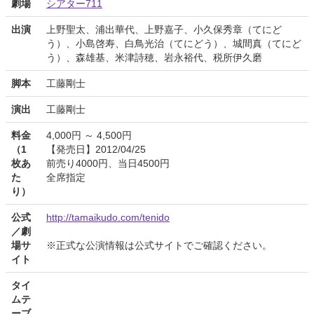
劇場
シアター711
出演
上野聖太、浦出華代、上野嘉子、小久保秀章（てにど
う）、小島啓寿、白鳥光治（てにどう）、城間真（てにど
う）、森雄基、米津詩穂、岩永裕代、税所伊久磨
脚本
工藤剛士
演出
工藤剛士
料金
4,000円 ～ 4,500円
（1
【発売日】2012/04/25
枚あ
前売り4000円、当日4500円
た
全席指定
り）
公式
http://tamaikudo.com/tenido
／劇
場サ
※正式な公演情報は公式サイトでご確認ください。
イト
タイ
ムテ
ーブ