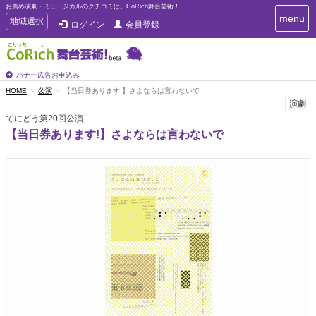
お薦め演劇・ミュージカルのクチコミは、CoRich舞台芸術！
T
menu
T
地域選択
ログイン
会員登録
o
o
g
g
g
g
l
l
バナー広告お申込み
e
e
HOME
公演
【当日券あります!】さよならは言わないで
n
n
演劇
a
a
v
てにどう第20回公演
i
v
【当日券あります!】さよならは言わないで
g
i
a
g
t
a
i
t
o
n
i
o
n