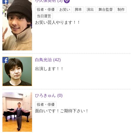
小久保英明
(3)
役者・俳優
お笑い
脚本
演出
舞台監督
制作
当日運営
お笑い芸人やります！！
白鳥光治
(42)
出演します！！
ひろきゅん
(0)
役者・俳優
面白いです！ご期待下さい！