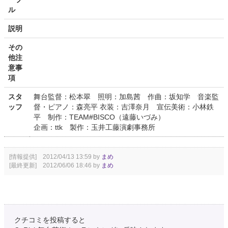
ル
説明
その
他注
意事
項
スタ
舞台監督：松本翠 照明：加島茜 作曲：坂知学 音楽監
ッフ
督・ピアノ：森亮平 衣装：吉澤奈月 宣伝美術：小林鉄
平 制作：TEAM#BISCO（遠藤いづみ）
企画：ttk 製作：玉井工藤演劇事務所
[情報提供] 2012/04/13 13:59 by
まめ
[最終更新] 2012/06/06 18:46 by
まめ
クチコミを投稿すると