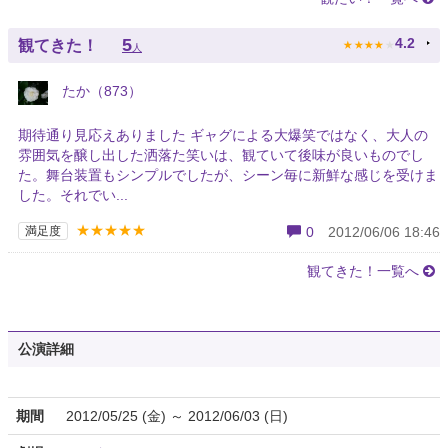
★
★
★
★
★
5
4.2
観てきた！
人
たか（873）
期待通り見応えありました ギャグによる大爆笑ではなく、大人の
雰囲気を醸し出した洒落た笑いは、観ていて後味が良いものでし
た。舞台装置もシンプルでしたが、シーン毎に新鮮な感じを受けま
した。それでい...
★★★★★
満足度
0
2012/06/06 18:46
観てきた！一覧へ
公演詳細
期間
2012/05/25 (金) ～ 2012/06/03 (日)