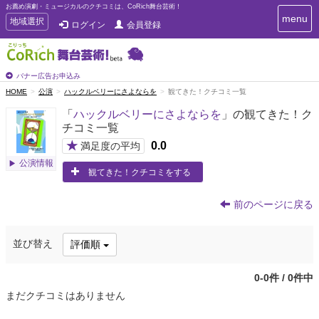
お薦め演劇・ミュージカルのクチコミは、CoRich舞台芸術！
T
menu
T
地域選択
ログイン
会員登録
o
o
g
g
g
g
l
l
バナー広告お申込み
e
e
HOME
公演
ハックルベリーにさよならを
観てきた！クチコミ一覧
n
n
a
「
ハックルベリーにさよならを
」の観てきた！ク
a
v
チコミ一覧
i
v
g
★
0.0
i
満足度の平均
a
g
公演情報
t
観てきた！クチコミをする
a
i
t
o
n
i
前のページに戻る
o
n
並び替え
評価順
0-0件 / 0件中
まだクチコミはありません