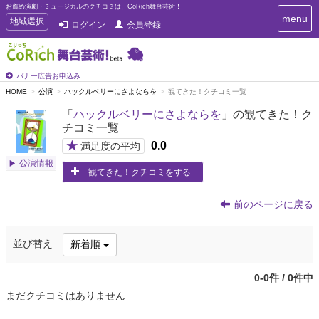
お薦め演劇・ミュージカルのクチコミは、CoRich舞台芸術！
T
menu
T
地域選択
ログイン
会員登録
o
o
g
g
g
g
l
l
バナー広告お申込み
e
e
HOME
公演
ハックルベリーにさよならを
観てきた！クチコミ一覧
n
n
a
「
ハックルベリーにさよならを
」の観てきた！ク
a
v
チコミ一覧
i
v
g
★
0.0
i
満足度の平均
a
g
公演情報
t
観てきた！クチコミをする
a
i
t
o
n
i
前のページに戻る
o
n
並び替え
新着順
0-0件 / 0件中
まだクチコミはありません