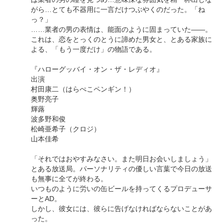
がら…とても不器用に一言だけつぶやくのだった。「ね
っ？」
……業者の男の表情は、能面のように固まっていた――。
これは、恋をとっくのとうに諦めた男女と、とある家族に
よる、「もう一度だけ」の物語である。
『ハローグッバイ・オン・ザ・レディオ』
出演
村田康二（はらぺこペンギン！）
奥野亮子
輝蕗
波多野和俊
松崎亜希子（クロジ）
山本佳希
「それではおやすみなさい。また明日お会いしましょう」
とある放送局。パーソナリティの優しい言葉で今日の放送
も無事に全てが終わる。
いつものように労いの缶ビールを持ってくるプロデューサ
ーとAD。
しかし、彼女には、彼らに告げなければならないことがあ
った。