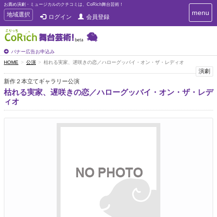
お薦め演劇・ミュージカルのクチコミは、CoRich舞台芸術！
T
menu
T
地域選択
ログイン
会員登録
o
o
g
g
g
g
l
l
バナー広告お申込み
e
e
HOME
公演
枯れる実家、遅咲きの恋／ハローグッバイ・オン・ザ・レディオ
n
n
演劇
a
a
v
新作２本立てギャラリー公演
i
v
枯れる実家、遅咲きの恋／ハローグッバイ・オン・ザ・レデ
g
i
ィオ
a
g
t
a
i
t
o
n
i
o
n