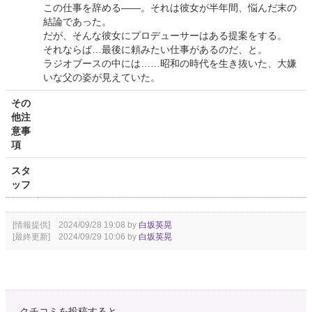
この仕事を辞める――。それは彼女が半年間、悩んだ末の
結論であった。
だが、そんな彼女にプロデューサーはある提案をする。
それならば…最後に頼みたい仕事があるのだ、と。
ラジオブースの中には……昭和の時代を生き抜いた、大嫌
いな父の姿が見えていた。
その
他注
意事
項
スタ
ッフ
[情報提供] 2024/09/28 19:08 by
白坂英晃
[最終更新] 2024/09/29 10:06 by
白坂英晃
クチコミを投稿すると