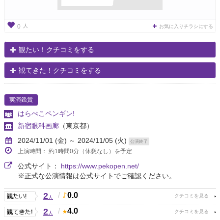
人
0
お気に入りチラシにする
観たい！クチコミをする
観てきた！クチコミをする
実演鑑賞
はらぺこペンギン!
新宿眼科画廊
（東京都）
2024/11/01 (金) ～ 2024/11/05 (火)
公演終了
上演時間： 約1時間0分（休憩なし）を予定
公式サイト：
https://www.pekopen.net/
※正式な公演情報は公式サイトでご確認ください。
2
/
0.0
人
2
/
4.0
人