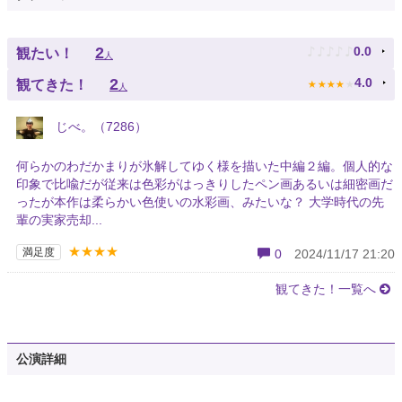
♪
♪
♪
♪
♪
2
0.0
観たい！
人
★
★
★
★
★
2
4.0
観てきた！
人
じべ。（7286）
何らかのわだかまりが氷解してゆく様を描いた中編２編。個人的な
印象で比喩だが従来は色彩がはっきりしたペン画あるいは細密画だ
ったが本作は柔らかい色使いの水彩画、みたいな？ 大学時代の先
輩の実家売却...
★★★★
満足度
0
2024/11/17 21:20
観てきた！一覧へ
公演詳細