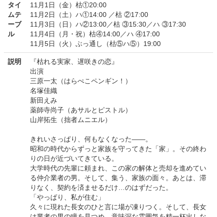
タイ
11月1日（金）枯①20:00
ムテ
11月2日（土）ハ①14:00 ／枯 ②17:00
ーブ
11月3日（日）ハ②13:00／枯 ③15:30／ハ ③17:30
ル
11月4日（月・祝）枯④14:00／ハ ④17:00
11月5日（火）ぶっ通し（枯⑤ハ⑤）19:00
説明
『枯れる実家、遅咲きの恋』
出演
三原一太（はらぺこペンギン！）
名塚佳織
新田えみ
薬師寺尚子（あサルとピストル）
山岸拓生（拙者ムニエル）
きれいさっぱり、何もなくなった――。
昭和の時代からずっと家族を守ってきた「家」。その終わ
りの日が近づいてきている。
大学時代の先輩に頼まれ、この家の解体と売却を進めてい
る仲介業者の男。そして、集う、家族の面々。あとは、滞
りなく、契約を済ませるだけ…のはずだった。
「やっぱり、私が住む」
久々に現れた長女のひと言に場が凍りつく。そして、長女
は業者の男の瞳を見つめ…意味深な雰囲気を精一杯出しな