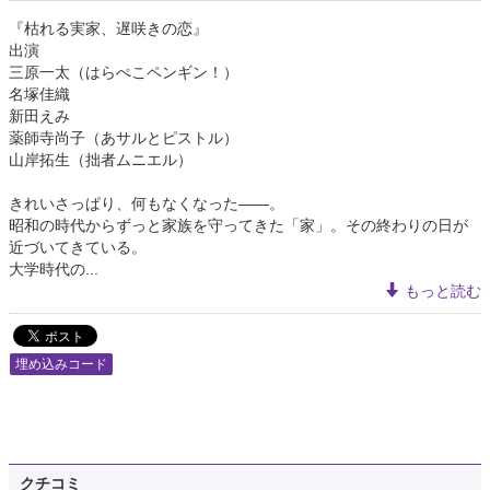
『枯れる実家、遅咲きの恋』
出演
三原一太（はらぺこペンギン！）
名塚佳織
新田えみ
薬師寺尚子（あサルとピストル）
山岸拓生（拙者ムニエル）
きれいさっぱり、何もなくなった――。
昭和の時代からずっと家族を守ってきた「家」。その終わりの日が
近づいてきている。
大学時代の...
もっと読む
埋め込みコード
クチコミ