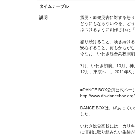
タイムテーブル
説明
震災・原発災害に対する怒り
どうにもならない今を、どう
ぶつけるように創作された『Final F
怒り続けること、嘆き続ける
安心すること、何もかもが
今なお、いわき総合高校演劇
7月、いわき初演。10月、神
12月、東京へ―。2011年
■DANCE BOX公演公式ペー
http://www.db-dancebox.org/
DANCE BOXは、縁あっ
した。
いわき総合高校には、カリキ
に演劇に取り組みたい生徒が