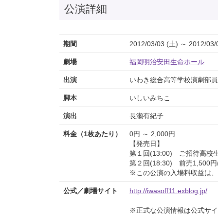
公演詳細
期間
2012/03/03 (土) ～ 2012/03/
劇場
福岡明治安田生命ホール
出演
いわき総合高等学校演劇部員
脚本
いしいみちこ
演出
長瀬有紀子
料金（1枚あたり）
0円 ～ 2,000円
【発売日】
第１回(13:00) ご招待高
第２回(18:30) 前売1,500円
※この公演の入場料収益は、
公式／劇場サイト
http://iwasoff11.exblog.jp/
※正式な公演情報は公式サ