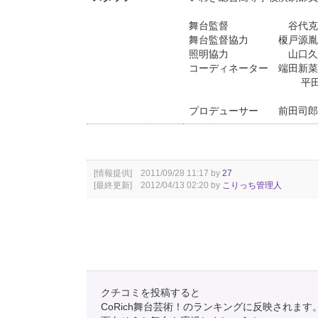
舞台監督 谷代克明(
舞台監督協力 榎戸源胤(
照明協力 山口久隆(S
コーディネーター 端田新菜(
平田知之（筑波
プロデューサー 前田司郎
[情報提供] 2011/09/28 11:17 by
27
[最終更新] 2012/04/13 02:20 by
こりっち管理人
クチコミを投稿すると
CoRich舞台芸術！のランキングに反映されます