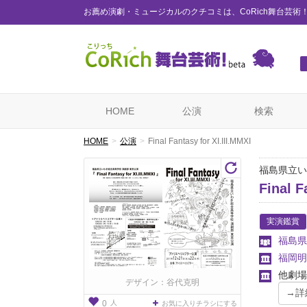
お薦め演劇・ミュージカルのクチコミは、CoRich舞台芸術
HOME
公演
検索
HOME
公演
Final Fantasy for XI.III.MMXI
福島県立い
Final F
実演鑑賞
福島県
福岡明
他劇場
デザイン：谷代克明
人
0
お気に入りチラシにする