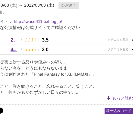
03/03 (土) ～ 2012/03/03 (土)
公演終了
間：
サイト：
http://iwasoff11.exblog.jp/
な公演情報は公式サイトでご確認ください。
2
♪
♪
♪
♪
♪
/
3.5
人
4
★
★
★
★
★
/
3.0
人
災害に対する怒りや傷みへの祈り、
らない今を、どうにもならないまま
創作された『Final Fantasy for XI.III.MMXI』。
こと、嘆き続けること、忘れ去ること、笑うこと、
と、何もかもがむずかしい日々の中で、...
もっと読む
埋め込みコード