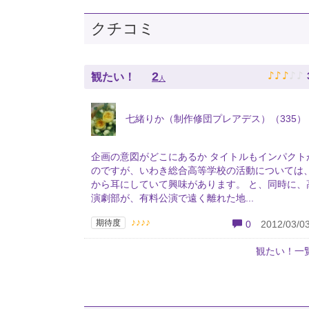
クチコミ
♪
♪
♪
♪
♪
2
観たい！
人
七緒りか（制作修団プレアデス）（335）
企画の意図がどこにあるか タイトルもインパクト
のですが、いわき総合高等学校の活動については
から耳にしていて興味があります。 と、同時に、
演劇部が、有料公演で遠く離れた地...
♪♪♪♪
期待度
0
2012/03/03
観たい！一