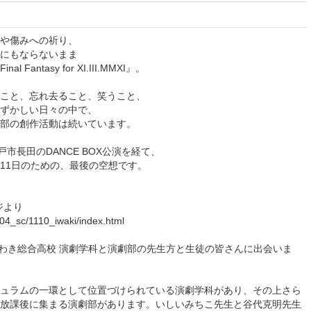
や傷みへの祈り、
にもならないまま
antasy for XI.III.MMXI』。
こと、忘れ去ること、笑うこと、
むずかしい日々の中で、
部の創作活動は続いています。
戸市長田のDANCE BOX公演を経て、
3月11日のための、最後の空想です。
ジより
04_sc/1110_iwaki/index.html
ていわき総合高校 演劇学科と演劇部の先生方と生徒の皆さんに出会いま
ュラムの一環として位置づけられている演劇学科があり、その上さら
放課後に集まる演劇部があります。いしいみちこ先生と谷代克明先生