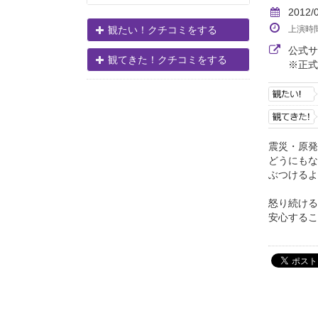
2012/
上演時
観たい！クチコミをする
公式
観てきた！クチコミをする
※正式
震災・原発
どうにもな
ぶつけるように
怒り続ける
安心するこ