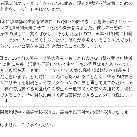
表現に向かって真っ向から八つに組み、現在の状況を読み解くための
創作をナビゲートされています。
の7月末に演劇部の生徒を対象に、NY拠点の振付家：余越保子のナビゲー
ップを3日間実施させていただく機会を得ました。彼らの発想の面白
身体の強さに、驚くばかり。 そうした流れの中、今年7月初旬に初演
、「県外の人々に見てもらいたい。彼らが今考えいることを見て欲し
らい、神戸公演を即座に引き受けることに致しました。
新長田は、16年前の阪神・淡路大震災でもっとも大きな打撃を受けた地域
こに拠点を移し活動を展開していく中で、あの震災はまだ終わってい
きどき顔を現します。 ここで＜いわき総合高校 演劇部＞の作品を上
だと思います。と同時に、なんにも捉われることなく、彼らの現在感
リアリティを劇場というフィクションの世界を通して見てみたい、そ
、神戸で活動する同世代の高校生や一般市民との交流を通じて、現代
できること、その解決に向けて舞台芸術ができることの可能性につい
ます。
波大学附属駒場中・高等学校公演は、高校生以下対象の招待公演となりま
けません。ご了承ください。