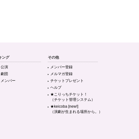
キング
その他
目公演
メンバー登録
目劇団
メルマガ登録
目メンバー
チケットプレゼント
ヘルプ
★こりっちチケット！
（チケット管理システム）
★keicoba [new!]
（演劇が生まれる場所から。）