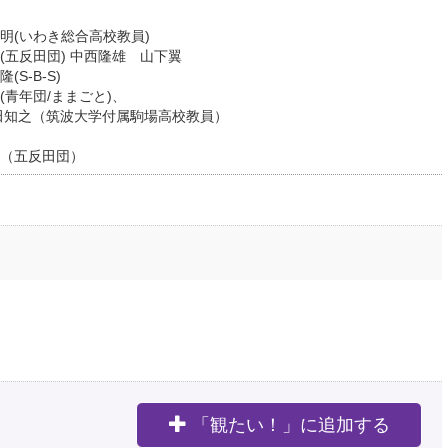
いわき総合高校教員)
五反田団) 中西隆雄 山下翼
-B-S)
青年団/ままごと)、
大学付属駒場高校教員）
（五反田団）
「観たい！」に追加する
。