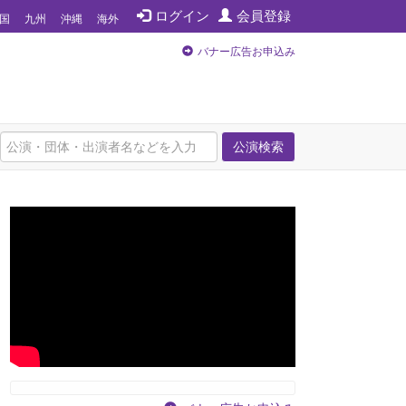
ログイン
会員登録
国
九州
沖縄
海外
バナー広告お申込み
公演検索