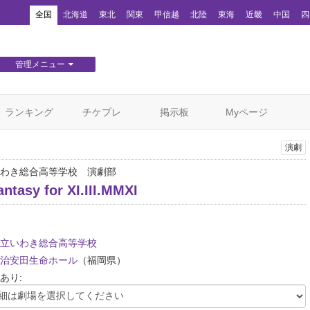
！
全国
北海道
東北
関東
甲信越
北陸
東海
近畿
中国
四
管理メニュー
団体WEBサイト管理
顧客管理
ランキング
チケプレ
掲示板
Myページ
演劇
わき総合高等学校 演劇部
antasy for XI.III.MMXI
立いわき総合高等学校
治安田生命ホール
（福岡県）
あり: