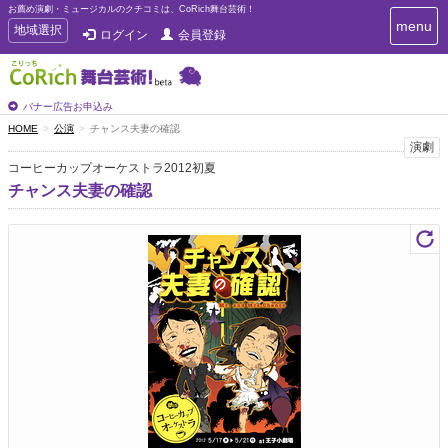
お薦め演劇・ミュージカルのクチコミは、CoRich舞台芸術！
T
menu
T
地域選択
ログイン
会員登録
o
o
g
g
g
g
l
l
バナー広告お申込み
e
e
HOME
公演
チャンス夫妻の確認
n
n
演劇
a
a
v
コーヒーカップオーケストラ2012初夏
i
v
チャンス夫妻の確認
g
i
a
g
t
a
i
t
o
n
i
o
n