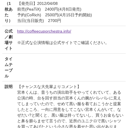
（1
【発売日】2012/04/08
枚あ
前売(PeaTiX) 2400円(4月8日発売)
た
予約(CoRich) 2500円(4月15日予約開始)
り）
当日(当日販売) 2700円
公式
http://coffeecuporchestra.info/
／劇
場サ
※正式な公演情報は公式サイトでご確認ください。
イト
タイ
ムテ
ーブ
ル
説明
【チャンスな大先輩よりコメント】
宮本くんは、昔うちの演出助手をやってくれていて、ある
公演の時、台を回す担当の宮本くんの腕がバレバレに見え
てしまっていたので、せめて黒い服を着ておこうかと提案
したところ、一向に用意をしてこない宮本くんがいて、な
ぜだい?と聞くと、黒い服は持ってないし、買うお金もない
と鼻を膨らませて言うので、近所のユニクロで黒いシャツ
を買ってあげたという小さな恩を着せた思い出がありま