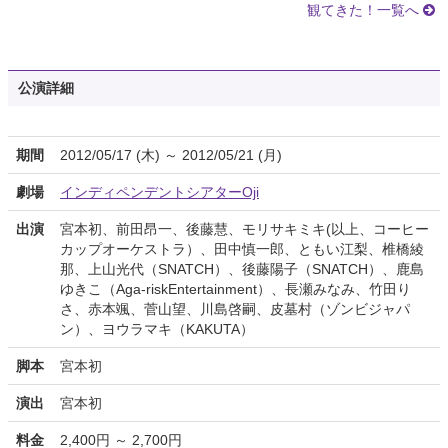
観てきた！一覧へ
公演詳細
期間
2012/05/17 (木) ～ 2012/05/21 (月)
劇場
インディペンデントシアターOji
出演
宮本初、前田昂一、後藤慧、モリサキミキ(以上、コーヒー
カップオーケストラ）、田中慎一郎、ともい江梨、椎橋綾
那、上山光代（SNATCH）、後藤陽子（SNATCH）、鹿島
ゆきこ（Aga-riskEntertainment）、長瀬みなみ、竹田り
さ、赤本颯、菅山望、川島啓嗣、皮墓村（ゾンビジャパ
ン）、ヨウラマキ（KAKUTA）
脚本
宮本初
演出
宮本初
料金
2,400円 ～ 2,700円