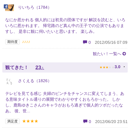
りいちろ（1784）
なにか惹かれる 個人的には初見の団体ですが 解説を読むと、いろ
いろに惹かれます。 帰宅路のど真ん中の王子での公演でもありま
すし、 是非に観に伺いたいと思います。 楽しみ。
♪♪♪♪
期待度
0
2012/05/16 07:09
観たい！一覧へ
★
★
★
★
★
23
3.0
観てきた！
人
さくえる（1826）
テレビを見てる感じ 夫婦のピンチをチャンスに変えてしまう、あ
る意味タイトル通りの展開でわかりやすくおもろかった。 しか
し、鹿島ゆきこさんのキャラがおもろ過ぎで個人的ツボだったな
あ。 後、世...
★★★★
満足度
0
2012/06/20 23:51