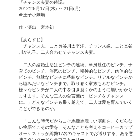
『チャンス夫妻の確認』
2012年5月17日(木) ～ 21日(月)
＠王子小劇場
作・演出 宮本初
【あらすじ】
チャンス夫、こと長谷川太平洋。チャンス嫁、こと長谷
川がん子。二人合わせてチャンス夫妻。
二人の結婚生活はピンチの連続。単身赴任のピンチ、子
育てのピンチ、浮気のピンチ、精神的なピンチ、肉体的な
ピンチ、無駄なピンチに些細なピンチ。リアルなピンチか
ら嘘みたいなピンチまで。取り巻く家族もみなピンチ。
様々なピンチが二人の中を引き裂くかのように襲いかかり
ますます。そんな二人の合言葉は「ピンチをチャンス
に。」どんなピンチも乗り越えて、二人は愛を育んでいく
ことができるのか。
「こんな時代だからこそ馬鹿馬鹿しい演劇を。くだらな
い物語でこその愛を」そんなことを考えるコーヒーカップ
オーケストラが総勢17名のキャストでお送りする、ある意
味スタンダードなラブストーリー。