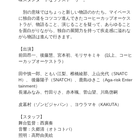
別の意味ではちょっと新しい物語のかたち。マイペース
に独自の道をコツコツ進んできたコーヒーカップオーケス
トラが、物語ること、演じることを疑って、あらゆること
を面白がりながら、独自の展開力を持って疾走感に溢れな
がら物語は進んで行きます。
【出演】
前田昂一、後藤慧、宮本初、モリサキミキ (以上、コーヒ
ーカップオーケストラ）
田中慎一郎、ともい江梨、椎橋綾那、上山光代（SNATC
H）、 後藤陽子（SNATCH）、鹿島ゆきこ（Aga-risk Enter
tainment）
長瀬みなみ、竹田りさ、赤本颯、菅山望、川島啓嗣
皮墓村（ゾンビジャパン）、ヨウラマキ（KAKUTA）
【スタッフ】
舞台監督：西廣奏
音響：久郷清（オトコトバ）
照明：高野由美絵