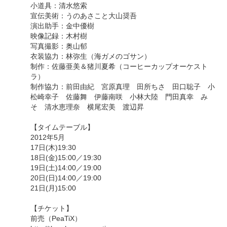
小道具：清水悠索
宣伝美術：うのあさこと大山奨吾
演出助手：金中優樹
映像記録：木村樹
写真撮影：奥山郁
衣装協力：林弥生（海ガメのゴサン）
制作：佐藤亜美＆猪川夏希（コーヒーカップオーケスト
ラ）
制作協力：前田由紀 宮原真理 田所ちさ 田口聡子 小
松崎幸子 佐藤舞 伊藤南咲 小林大陸 門田真幸 み
そ 清水恵理奈 横尾宏美 渡辺昇
【タイムテーブル】
2012年5月
17日(木)19:30
18日(金)15:00／19:30
19日(土)14:00／19:00
20日(日)14:00／19:00
21日(月)15:00
【チケット】
前売（PeaTiX）