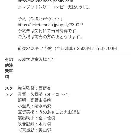
http://the-chances.peatix.com
クレジット決済・コンビニ支払い対応。
予約（CoRichチケット）
https://ticket.corich.jp/apply/33902/
予約券は受付にて当日清算です。
ご入場は前売の方の後となります。
前売2400円／予約（当日清算）2500円／当日2700円
その
未就学児童入場不可
他注
意事
項
スタ
舞台監督：西廣奏
ッフ
音響：久郷清（オトコトバ）
照明：高野由美絵
小道具：清水悠索
宣伝美術：うのあさこと大山奨吾
演出助手：金中優樹
映像記録：木村樹
写真撮影：奥山郁