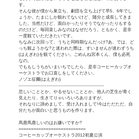
す。
そんな彼が僕から巣立ち、劇団を立ち上げて早5、6年でし
ょうか。たまにしか観れてないけど、随分と成長してきま
した。当然だけど、面白かったりそうでなかったりもする
のだけど、毎回楽しみなのはなぜだろう。ともかく、是非
一度観ていただきたいです。
ちなみに次回って、うちと同時期なんだっけ?あ、では、ど
っち観ようかな?と迷われた際は、すいませんが迷わずうち
(はえぎわ)を観てください。ごめんね宮本くん、僕も必死
なの。
でももしうちがいまいちでしたら、是非コーヒーカップオ
ーケストラでお口直しをしてください。
ノゾエ征爾(はえぎわ)
-------------------------------------------------------
悲しいこととか、やるせないこととか、他人の芝生が青く
見えたり、生きてりゃいろいろありますが、
それなりに諦めまして、受け入れまして!今はただただ、自
分たちが面白いと思うものを作ります。
馬鹿馬鹿しいのはお嫌いですか?
===========================
コーヒーカップオーケストラ2012初夏公演