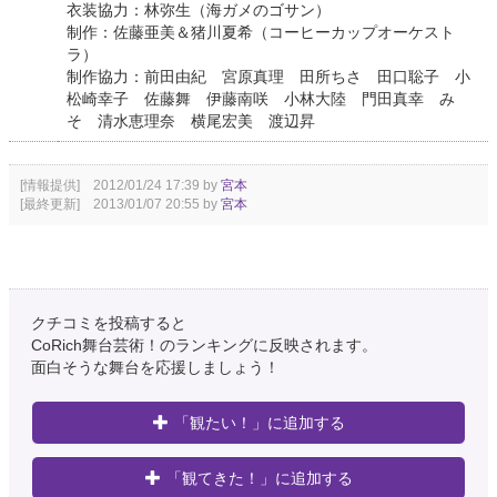
衣装協力：林弥生（海ガメのゴサン）
制作：佐藤亜美＆猪川夏希（コーヒーカップオーケスト
ラ）
制作協力：前田由紀 宮原真理 田所ちさ 田口聡子 小
松崎幸子 佐藤舞 伊藤南咲 小林大陸 門田真幸 み
そ 清水恵理奈 横尾宏美 渡辺昇
[情報提供] 2012/01/24 17:39 by
宮本
[最終更新] 2013/01/07 20:55 by
宮本
クチコミを投稿すると
CoRich舞台芸術！のランキングに反映されます。
面白そうな舞台を応援しましょう！
「観たい！」に追加する
「観てきた！」に追加する