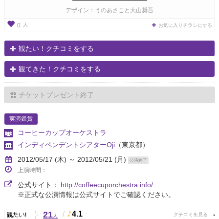
デザイン：うのあさこと大山奨吾
人
0
お気に入りチラシにする
観たい！クチコミをする
観てきた！クチコミをする
チケットプレゼント終了
実演鑑賞
コーヒーカップオーケストラ
インディペンデントシアターOji
（東京都）
2012/05/17 (木) ～ 2012/05/21 (月)
公演終了
上演時間：
公式サイト：
http://coffeecuporchestra.info/
※正式な公演情報は公式サイトでご確認ください。
21
/
4.1
人