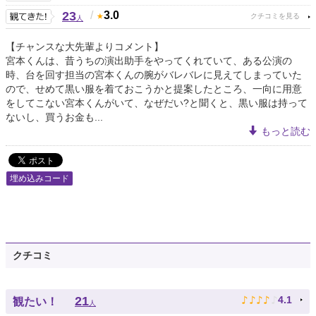
23
/
3.0
人
【チャンスな大先輩よりコメント】
宮本くんは、昔うちの演出助手をやってくれていて、ある公演の
時、台を回す担当の宮本くんの腕がバレバレに見えてしまっていた
ので、せめて黒い服を着ておこうかと提案したところ、一向に用意
をしてこない宮本くんがいて、なぜだい?と聞くと、黒い服は持って
ないし、買うお金も...
もっと読む
埋め込みコード
クチコミ
♪
♪
♪
♪
♪
21
4.1
観たい！
人