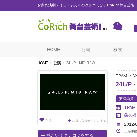
お薦め演劇・ミュージカルのクチコミは、CoRich舞台芸術
HOME
公演
検索
HOME
公演
24L/P - MID RAW -
TPAM in Y
24L/P 
実演鑑賞
TPA
象の鼻
人
0
お気に入りチラシにする
2012/
上演時
観たい！クチコミをする