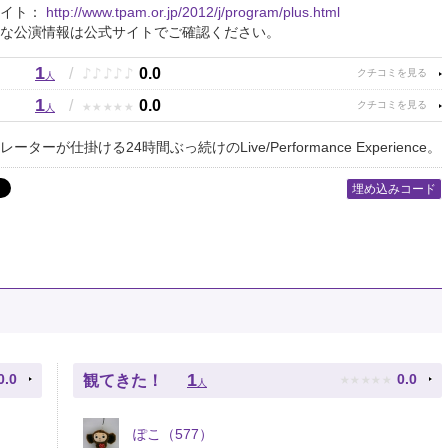
サイト：
http://www.tpam.or.jp/2012/j/program/plus.html
な公演情報は公式サイトでご確認ください。
1
♪
♪
♪
♪
♪
/
0.0
人
1
★
★
★
★
★
/
0.0
人
ーターが仕掛ける24時間ぶっ続けのLive/Performance Experience。
埋め込みコード
★
★
★
★
★
1
0.0
0.0
観てきた！
人
ぽこ（577）