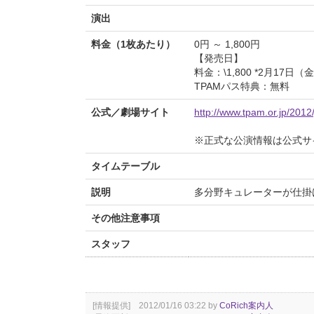
演出
料金（1枚あたり）
0円 ～ 1,800円
【発売日】
料金：\1,800 *2月17日（金
TPAMパス特典：無料
公式／劇場サイト
http://www.tpam.or.jp/2012
※正式な公演情報は公式サ
タイムテーブル
説明
多分野キュレーターが仕掛ける24時
その他注意事項
スタッフ
[情報提供] 2012/01/16 03:22 by
CoRich案内人