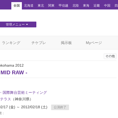
！
全国
北海道
東北
関東
甲信越
北陸
東海
近畿
中国
四
管理メニュー
団体WEBサイト管理
顧客管理
ランキング
チケプレ
掲示板
Myページ
その他
okohama 2012
- MID RAW -
M・国際舞台芸術ミーティング
テラス
（神奈川県）
02/17 (金) ～ 2012/02/18 (土)
公演終了
間：