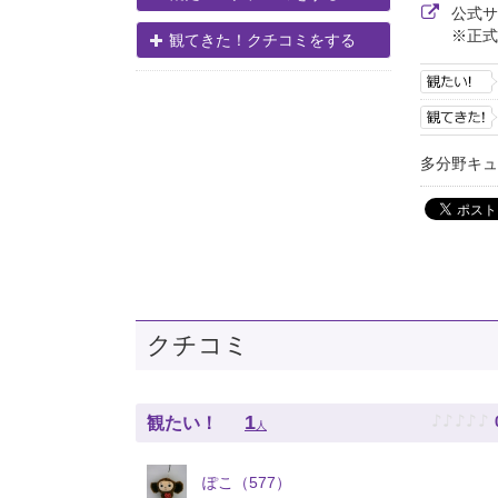
公式
※正式
観てきた！クチコミをする
多分野キュレ
クチコミ
♪
♪
♪
♪
♪
1
観たい！
人
ぽこ（577）