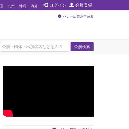
ログイン
会員登録
国
九州
沖縄
海外
バナー広告お申込み
公演検索