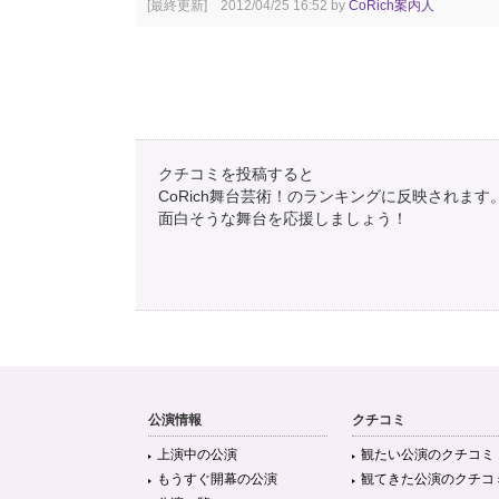
[最終更新] 2012/04/25 16:52 by
CoRich案内人
クチコミを投稿すると
CoRich舞台芸術！のランキングに反映されます
面白そうな舞台を応援しましょう！
公演情報
クチコミ
上演中の公演
観たい公演のクチコミ
もうすぐ開幕の公演
観てきた公演のクチコ