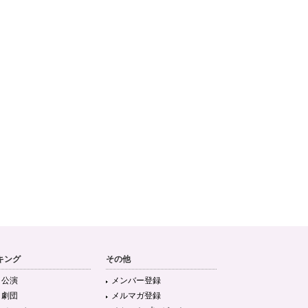
キング
その他
目公演
メンバー登録
目劇団
メルマガ登録