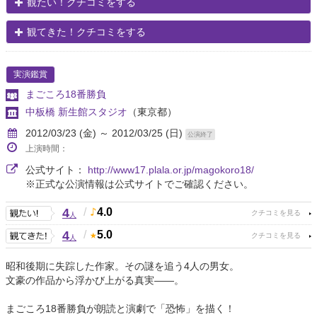
観たい！クチコミをする
観てきた！クチコミをする
実演鑑賞
まごころ18番勝負
中板橋 新生館スタジオ
（東京都）
2012/03/23 (金) ～ 2012/03/25 (日)
公演終了
上演時間：
公式サイト：
http://www17.plala.or.jp/magokoro18/
※正式な公演情報は公式サイトでご確認ください。
4
/
4.0
人
4
/
5.0
人
昭和後期に失踪した作家。その謎を追う4人の男女。
文豪の作品から浮かび上がる真実——。
まごころ18番勝負が朗読と演劇で「恐怖」を描く！