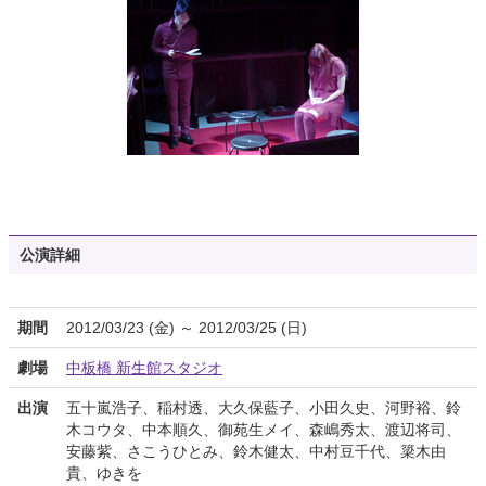
公演詳細
期間
2012/03/23 (金) ～ 2012/03/25 (日)
劇場
中板橋 新生館スタジオ
出演
五十嵐浩子、稲村透、大久保藍子、小田久史、河野裕、鈴
木コウタ、中本順久、御苑生メイ、森嶋秀太、渡辺将司、
安藤紫、さこうひとみ、鈴木健太、中村豆千代、簗木由
貴、ゆきを