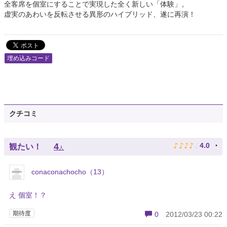
全客席を個室にすることで実現した全く新しい「体験」。
虚実のあわいを反転させる異形のハイブリッド、遂に再演！
埋め込みコード
クチコミ
♪
♪
♪
♪
♪
4
4.0
観たい！
人
conaconachocho（13）
え 個室！？
期待度
0
2012/03/23 00:22