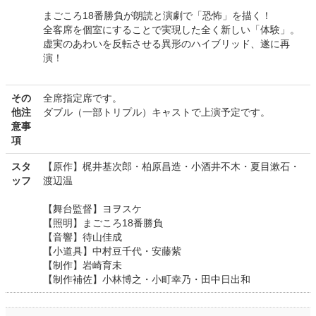
まごころ18番勝負が朗読と演劇で「恐怖」を描く！
全客席を個室にすることで実現した全く新しい「体験」。
虚実のあわいを反転させる異形のハイブリッド、遂に再
演！
その
全席指定席です。
他注
ダブル（一部トリプル）キャストで上演予定です。
意事
項
スタ
【原作】梶井基次郎・柏原昌造・小酒井不木・夏目漱石・
ッフ
渡辺温
【舞台監督】ヨヲスケ
【照明】まごころ18番勝負
【音響】待山佳成
【小道具】中村豆千代・安藤紫
【制作】岩崎育未
【制作補佐】小林博之・小町幸乃・田中日出和