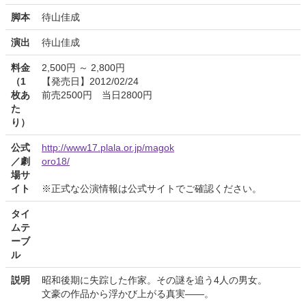
脚本
待山佳成
演出
待山佳成
料金
2,500円 ～ 2,800円
（1
【発売日】2012/02/24
枚あ
前売2500円 当日2800円
た
り）
公式
http://www17.plala.or.jp/magok
／劇
oro18/
場サ
イト
※正式な公演情報は公式サイトでご確認ください。
タイ
ムテ
ーブ
ル
説明
昭和後期に失踪した作家。その謎を追う4人の男女。
文豪の作品から浮かび上がる真実——。