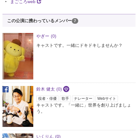
まごころweb
この公演に携わっているメンバー
7
やぎー
(0)
キャストです。一緒にドキドキしませんか？
鈴木 健太
(0)
役者・俳優
歌手
ナレーター
Webサイト
キャストです。「一緒に」世界を創り上げましょ
う。
いくりん
(0)