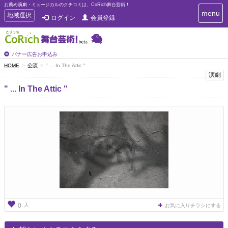
お薦め演劇・ミュージカルのクチコミは、CoRich舞台芸術！
T
menu
T
地域選択
ログイン
会員登録
o
o
g
g
g
g
l
l
バナー広告お申込み
e
e
HOME
公演
" ... In The Attic "
n
n
演劇
a
a
v
" ... In The Attic "
i
v
g
i
a
g
t
a
i
t
o
n
i
o
n
人
0
お気に入りチラシにする