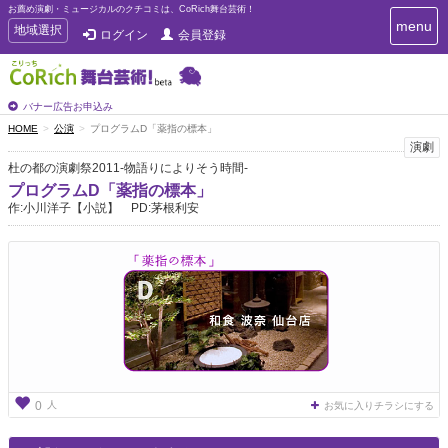
お薦め演劇・ミュージカルのクチコミは、CoRich舞台芸術！
T
menu
T
地域選択
ログイン
会員登録
o
o
g
g
g
g
l
l
バナー広告お申込み
e
e
HOME
公演
プログラムD「薬指の標本」
n
n
演劇
a
a
v
杜の都の演劇祭2011-物語りによりそう時間-
i
v
プログラムD「薬指の標本」
g
i
作:小川洋子【小説】 PD:茅根利安
a
g
t
a
i
t
o
n
i
o
n
人
0
お気に入りチラシにする