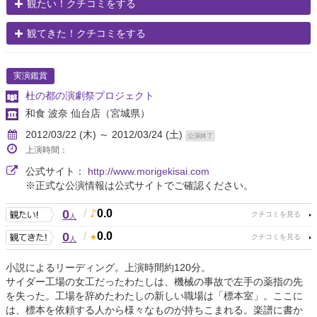
観たい！クチコミをする
観てきた！クチコミをする
実演鑑賞
杜の都の演劇祭プロジェクト
和食 波奈 仙台店
（宮城県）
2012/03/22 (木) ～ 2012/03/24 (土)
公演終了
上演時間：
公式サイト：
http://www.morigekisai.com
※正式な公演情報は公式サイトでご確認ください。
0
/
0.0
人
0
/
0.0
人
小説によるリーディング。上演時間約120分。
サイダー工場の女工だったわたしは、機械の事故で左手の薬指の先
を失った。工場を辞めたわたしの新しい職場は「標本室」。ここに
は、標本を依頼する人から様々なものが持ちこまれる。楽譜に書か