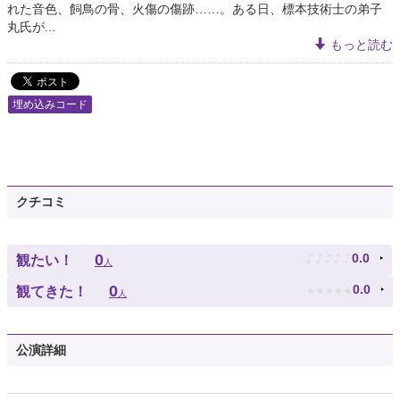
れた音色、飼鳥の骨、火傷の傷跡……。ある日、標本技術士の弟子
丸氏が...
もっと読む
埋め込みコード
クチコミ
♪
♪
♪
♪
♪
0
0.0
観たい！
人
★
★
★
★
★
0
0.0
観てきた！
人
公演詳細