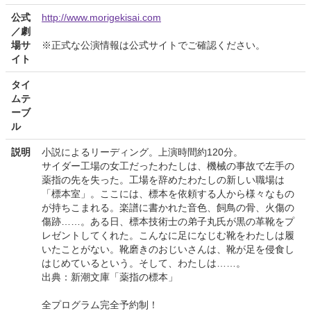
公式
http://www.morigekisai.com
／劇
場サ
※正式な公演情報は公式サイトでご確認ください。
イト
タイ
ムテ
ーブ
ル
説明
小説によるリーディング。上演時間約120分。
サイダー工場の女工だったわたしは、機械の事故で左手の
薬指の先を失った。工場を辞めたわたしの新しい職場は
「標本室」。ここには、標本を依頼する人から様々なもの
が持ちこまれる。楽譜に書かれた音色、飼鳥の骨、火傷の
傷跡……。ある日、標本技術士の弟子丸氏が黒の革靴をプ
レゼントしてくれた。こんなに足になじむ靴をわたしは履
いたことがない。靴磨きのおじいさんは、靴が足を侵食し
はじめているという。そして、わたしは……。
出典：新潮文庫「薬指の標本」
全プログラム完全予約制！