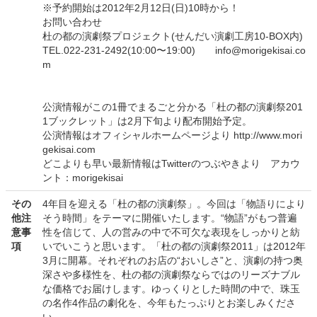
※予約開始は2012年2月12日(日)10時から！
お問い合わせ
杜の都の演劇祭プロジェクト(せんだい演劇工房10-BOX内)
TEL.022-231-2492(10:00〜19:00) info@morigekisai.co
m
公演情報がこの1冊でまるごと分かる「杜の都の演劇祭201
1ブックレット」は2月下旬より配布開始予定。
公演情報はオフィシャルホームページより http://www.mori
gekisai.com
どこよりも早い最新情報はTwitterのつぶやきより アカウ
ント：morigekisai
その
4年目を迎える「杜の都の演劇祭」。今回は「物語りにより
他注
そう時間」をテーマに開催いたします。“物語”がもつ普遍
意事
性を信じて、人の営みの中で不可欠な表現をしっかりと紡
項
いでいこうと思います。「杜の都の演劇祭2011」は2012年
3月に開幕。それぞれのお店の“おいしさ”と、演劇の持つ奥
深さや多様性を、杜の都の演劇祭ならではのリーズナブル
な価格でお届けします。ゆっくりとした時間の中で、珠玉
の名作4作品の劇化を、今年もたっぷりとお楽しみくださ