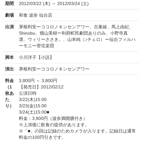
期間
2012/03/22 (木) ～ 2012/03/24 (土)
劇場
和食 波奈 仙台店
出演
茅根利安ーココロノキンセンアワー、古巣綾、馬上由紀、
Shinobu、畑山美樹ー利府町民劇団ありのみ、小野寺真
凛、ウィリーささき。、山本純（♪チェロ）ー仙台フィルハ
ーモニー管弦楽団
脚本
小川洋子【小説】
演出
茅根利安ーココロノキンセンアワー
料金
3,800円 ～ 3,800円
（1
【発売日】2012/02/12
枚あ
公演日時
た
3/22(木)15:00
り）
3/23(金)15:00
3/24(土)15:00■
料金：3,800円（波奈満開膳付き）
※上演後に飲食の提供があります。
※「■」の回は記録のためカメラが入ります。記録日は通常
料金の100円引きです。