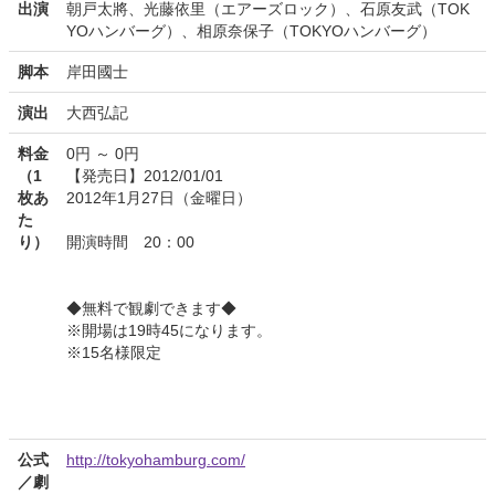
出演
朝戸太將、光藤依里（エアーズロック）、石原友武（TOK
YOハンバーグ）、相原奈保子（TOKYOハンバーグ）
脚本
岸田國士
演出
大西弘記
料金
0円 ～ 0円
（1
【発売日】2012/01/01
枚あ
2012年1月27日（金曜日）
た
り）
開演時間 20：00
◆無料で観劇できます◆
※開場は19時45になります。
※15名様限定
公式
http://tokyohamburg.com/
／劇