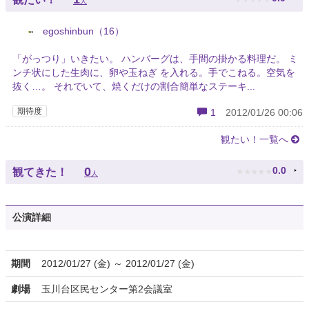
人
egoshinbun（16）
「がっつり」いきたい。 ハンバーグは、手間の掛かる料理だ。 ミ
ンチ状にした生肉に、卵や玉ねぎ を入れる。手でこねる。空気を
抜く…。 それでいて、焼くだけの割合簡単なステーキ...
期待度
1
2012/01/26 00:06
観たい！一覧へ
★
★
★
★
★
0
0.0
観てきた！
人
公演詳細
期間
2012/01/27 (金) ～ 2012/01/27 (金)
劇場
玉川台区民センター第2会議室