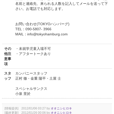
名前と連絡先、来られる人数を記入してメールを送って下
さい。お電話でも対応します。
お問い合わせ(TOKYOハンバーグ)
TEL：090-5807- 3966
MAIL：info@tokyohamburg.com
その
・未就学児童入場不可
他注
・アフタートークあり
意事
項
スタ
カンパニースタッフ
ッフ
正村 徹・金重 陽平・土屋 士
スペシャルサンクス
小泉 里於
[情報提供] 2012/01/06 03:27 by
オオニシヒロキ
[最終更新] 2012/01/26 00:06 by
オオニシヒロキ