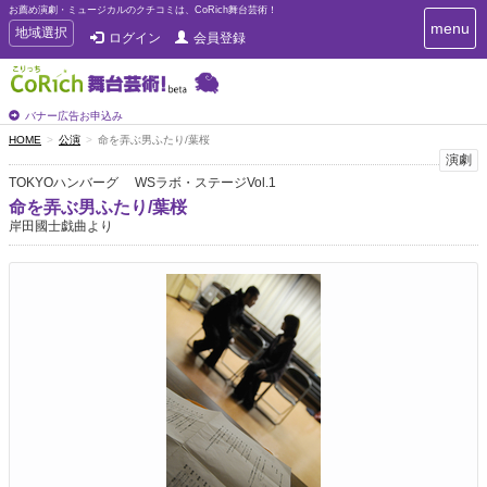
お薦め演劇・ミュージカルのクチコミは、CoRich舞台芸術！
T
menu
T
地域選択
ログイン
会員登録
o
o
g
g
g
g
l
l
バナー広告お申込み
e
e
HOME
公演
命を弄ぶ男ふたり/葉桜
n
n
演劇
a
a
v
TOKYOハンバーグ WSラボ・ステージVol.1
i
v
命を弄ぶ男ふたり/葉桜
g
i
岸田國士戯曲より
a
g
t
a
i
t
o
n
i
o
n