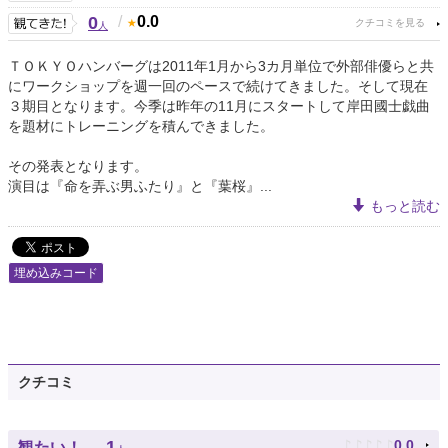
0
/
0.0
人
ＴＯＫＹＯハンバーグは2011年1月から3カ月単位で外部俳優らと共
にワークショップを週一回のペースで続けてきました。そして現在
３期目となります。今季は昨年の11月にスタートして岸田國士戯曲
を題材にトレーニングを積んできました。
その発表となります。
演目は『命を弄ぶ男ふたり』と『葉桜』...
もっと読む
埋め込みコード
クチコミ
♪
♪
♪
♪
♪
1
0.0
観たい！