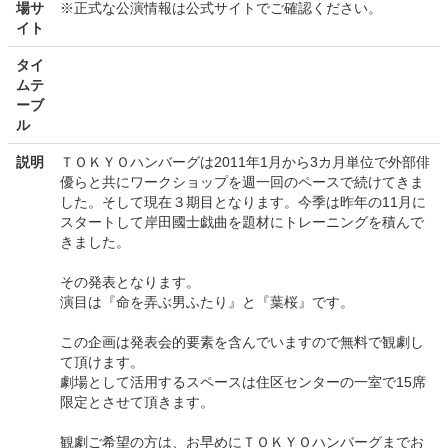
場サ
※正式な公演情報は公式サイトでご確認ください。
イト
タイ
ムテ
ーブ
ル
説明
ＴＯＫＹＯハンバーグは2011年1月から3カ月単位で外部俳
優らと共にワークショップを週一回のペースで続けてきま
した。そして現在３期目となります。今季は昨年の11月に
スタートして岸田國士戯曲を題材にトレーニングを積んで
きました。
その発表となります。
演目は『命を弄ぶ男ふたり』と『葉桜』です。
この企画は発表会的要素を含んでいますので無料で観劇し
て頂けます。
劇場として活用するスペースは住区センターの一室で15席
限定とさせて頂きます。
観劇ご希望の方は、お早めにＴＯＫＹＯハンバーグまでお