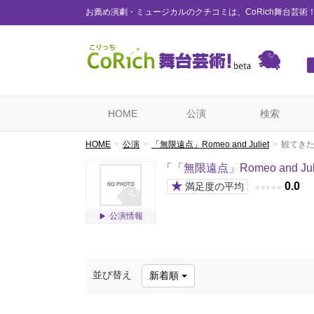
お薦め演劇・ミュージカルのクチコミは、CoRich舞台芸術
HOME
公演
検索
HOME
公演
「無限遠点」Romeo and Juliet
観てき
「
「無限遠点」Romeo and Juli
★
0.0
満足度の平均
★
★
★
★
★
公演情報
並び替え
新着順