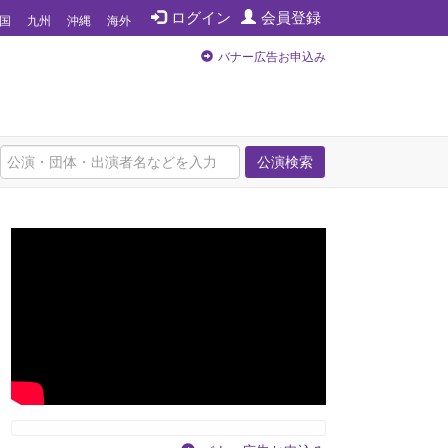
ログイン
会員登録
国
九州
沖縄
海外
バナー広告お申込み
公演検索