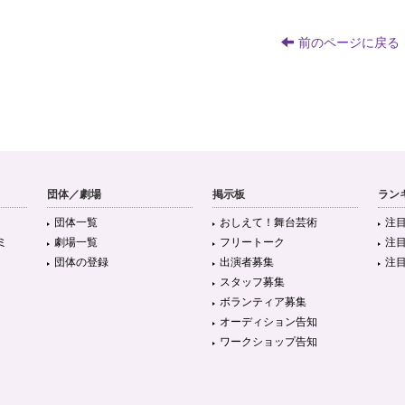
前のページに戻る
団体／劇場
掲示板
ラン
団体一覧
おしえて！舞台芸術
注
ミ
劇場一覧
フリートーク
注
団体の登録
出演者募集
注
スタッフ募集
ボランティア募集
オーディション告知
ワークショップ告知