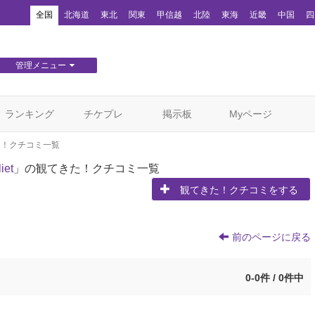
！
全国
北海道
東北
関東
甲信越
北陸
東海
近畿
中国
四
管理メニュー
団体WEBサイト管理
顧客管理
ランキング
チケプレ
掲示板
Myページ
た！クチコミ一覧
et
」の観てきた！クチコミ一覧
観てきた！クチコミをする
前のページに戻る
0-0件 / 0件中