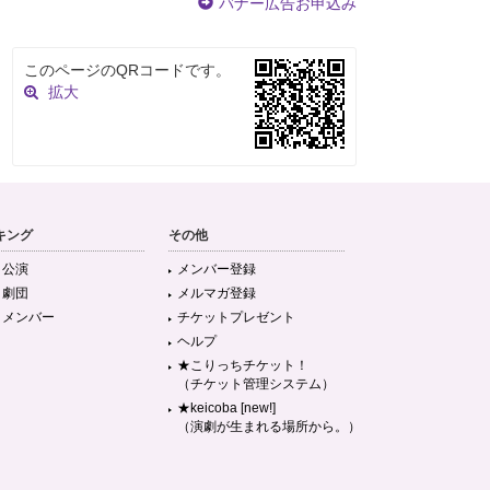
バナー広告お申込み
このページのQRコードです。
拡大
キング
その他
目公演
メンバー登録
目劇団
メルマガ登録
目メンバー
チケットプレゼント
ヘルプ
★こりっちチケット！
（チケット管理システム）
★keicoba [new!]
（演劇が生まれる場所から。）