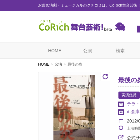
お薦め演劇・ミュージカルのクチコミは、CoRich舞台芸術
HOME
公演
検索
HOME
公演
最後の炎
最後の
実演鑑賞
テラ・
d-倉庫
2012/
上演時
公式