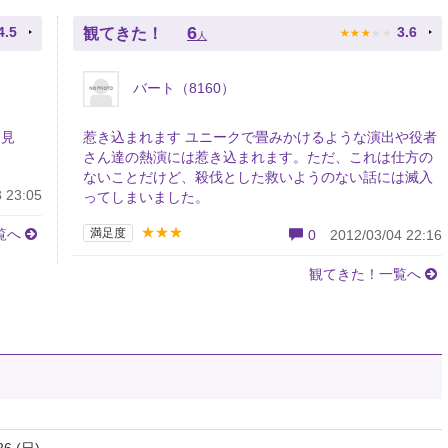
★
★
★
★
★
6
4.5
3.6
観てきた！
人
バート（8160）
を見
惹き込まれます ユニークで畳みかけるような演出や役者
さん達の熱演には惹き込まれます。ただ、これは仕方の
ないことだけど、殺伐とした救いようのない話には滅入
 23:05
ってしまいました。
★★★
覧へ
満足度
0
2012/03/04 22:16
観てきた！一覧へ
26 (日)