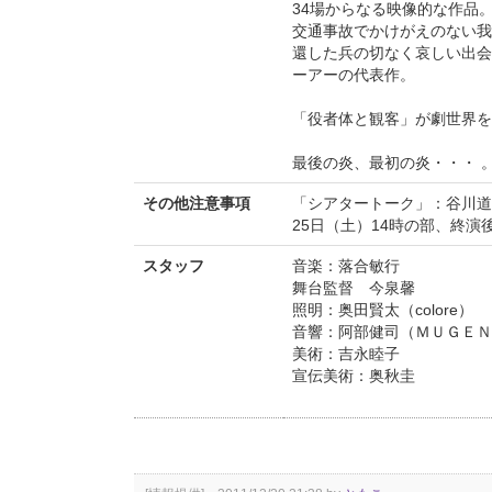
34場からなる映像的な作品
交通事故でかけがえのない我
還した兵の切なく哀しい出会
ーアーの代表作。
「役者体と観客」が劇世界を
最後の炎、最初の炎・・・ 
その他注意事項
「シアタートーク」：谷川
25日（土）14時の部、終演
スタッフ
音楽：落合敏行
舞台監督 今泉馨
照明：奥田賢太（colore）
音響：阿部健司（ＭＵＧＥ
美術：吉永睦子
宣伝美術：奥秋圭