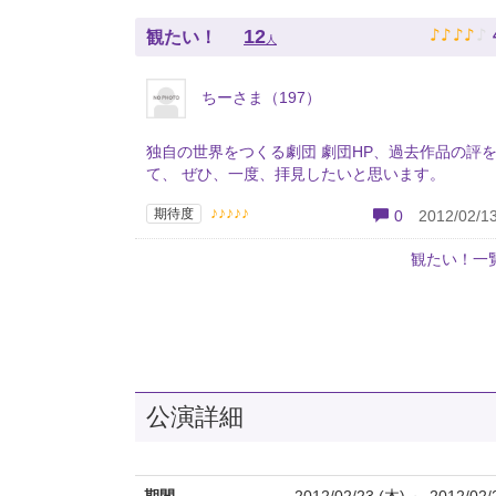
♪
♪
♪
♪
♪
12
観たい！
人
ちーさま（197）
独自の世界をつくる劇団 劇団HP、過去作品の評
て、 ぜひ、一度、拝見したいと思います。
♪♪♪♪♪
期待度
0
2012/02/13
観たい！一
公演詳細
期間
2012/02/23 (木) ～ 2012/02/