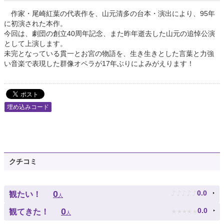
作家・尾崎紅葉の代表作を、山元清多の台本・演出により、95年
に初演された本作。
今回は、劇団の創立40周年記念、また昨年逝去した山元の追悼公演
として上演します。
未完となっている貫一とお宮の物語を、生き生きとした言葉と力強
い音楽で表現した群像オペラが17年ぶりによみがえります！
埋め込みコード
クチコミ
♪
♪
♪
♪
♪
0
0.0
観たい！
人
★
★
★
★
★
0
0.0
観てきた！
人