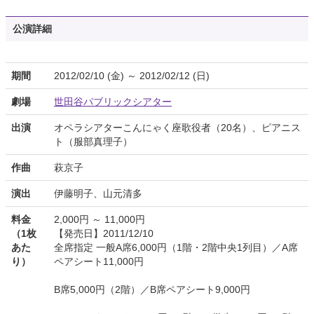
公演詳細
期間
2012/02/10 (金) ～ 2012/02/12 (日)
劇場
世田谷パブリックシアター
出演
オペラシアターこんにゃく座歌役者（20名）、ピアニス
ト（服部真理子）
作曲
萩京子
演出
伊藤明子、山元清多
料金
2,000円 ～ 11,000円
（1枚
【発売日】2011/12/10
あた
全席指定 一般A席6,000円（1階・2階中央1列目）／A席
り）
ペアシート11,000円
B席5,000円（2階）／B席ペアシート9,000円