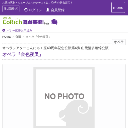
お薦め演劇・ミュージカルのクチコミは、CoRich舞台芸術！
T
menu
T
地域選択
ログイン
会員登録
o
o
g
g
g
g
l
l
バナー広告お申込み
e
e
HOME
公演
オペラ『金色夜叉』
n
n
オペラ
a
a
v
オペラシアターこんにゃく座40周年記念公演第4弾 山元清多追悼公演
i
v
オペラ『金色夜叉』
g
i
a
g
t
a
i
t
o
n
i
o
n