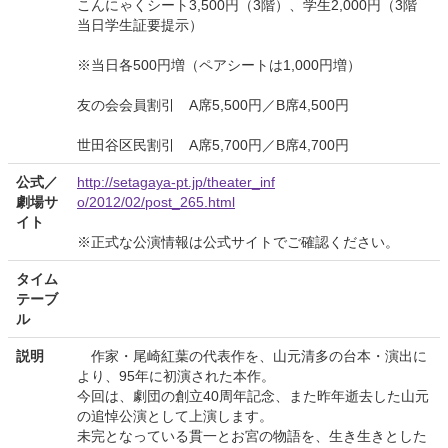
こんにゃくシート3,500円（3階）、学生2,000円（3階
当日学生証要提示）
※当日各500円増（ペアシートは1,000円増）
友の会会員割引 A席5,500円／B席4,500円
世田谷区民割引 A席5,700円／B席4,700円
公式／
http://setagaya-pt.jp/theater_inf
劇場サ
o/2012/02/post_265.html
イト
※正式な公演情報は公式サイトでご確認ください。
タイム
テーブ
ル
説明
作家・尾崎紅葉の代表作を、山元清多の台本・演出に
より、95年に初演された本作。
今回は、劇団の創立40周年記念、また昨年逝去した山元
の追悼公演として上演します。
未完となっている貫一とお宮の物語を、生き生きとした