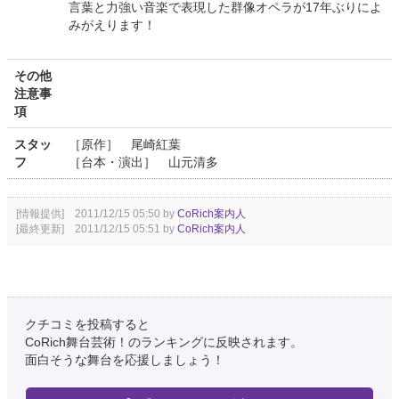
言葉と力強い音楽で表現した群像オペラが17年ぶりによ
みがえります！
その他
注意事
項
スタッ
［原作］ 尾崎紅葉
フ
［台本・演出］ 山元清多
[情報提供] 2011/12/15 05:50 by
CoRich案内人
[最終更新] 2011/12/15 05:51 by
CoRich案内人
クチコミを投稿すると
CoRich舞台芸術！のランキングに反映されます。
面白そうな舞台を応援しましょう！