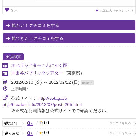
人
0
お気に入りチラシにする
観たい！クチコミをする
観てきた！クチコミをする
実演鑑賞
オペラシアターこんにゃく座
世田谷パブリックシアター
（東京都）
2012/02/10 (金) ～ 2012/02/12 (日)
公演終了
上演時間：
公式サイト：
http://setagaya-
pt.jp/theater_info/2012/02/post_265.html
※正式な公演情報は公式サイトでご確認ください。
0
/
0.0
人
0
/
0.0
人