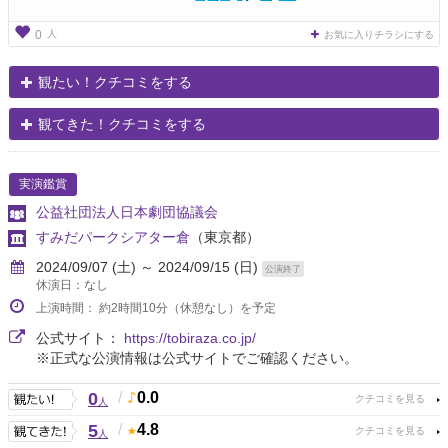
人
0
お気に入りチラシにする
観たい！クチコミをする
観てきた！クチコミをする
実演鑑賞
公益社団法人日本劇団協議会
すみだパークシアター倉
（東京都）
2024/09/07 (土) ～ 2024/09/15 (日)
公演終了
休演日：なし
上演時間： 約2時間10分（休憩なし）を予定
公式サイト：
https://tobiraza.co.jp/
※正式な公演情報は公式サイトでご確認ください。
0
/
0.0
人
5
/
4.8
人