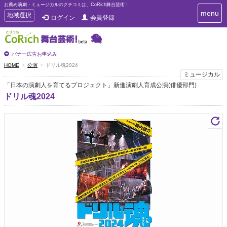
お薦め演劇・ミュージカルのクチコミは、CoRich舞台芸術！
T
menu
T
地域選択
ログイン
会員登録
o
o
g
g
g
g
l
l
バナー広告お申込み
e
e
HOME
公演
ドリル魂2024
n
n
ミュージカル
a
a
v
「日本の演劇人を育てるプロジェクト」新進演劇人育成公演(俳優部門)
i
v
ドリル魂2024
g
i
a
g
t
a
i
t
o
n
i
o
n