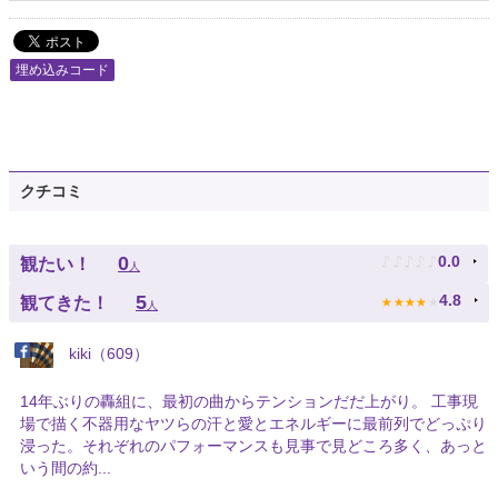
埋め込みコード
クチコミ
♪
♪
♪
♪
♪
0
0.0
観たい！
人
★
★
★
★
★
5
4.8
観てきた！
人
kiki（609）
14年ぶりの轟組に、最初の曲からテンションだだ上がり。 工事現
場で描く不器用なヤツらの汗と愛とエネルギーに最前列でどっぷり
浸った。それぞれのパフォーマンスも見事で見どころ多く、あっと
いう間の約...