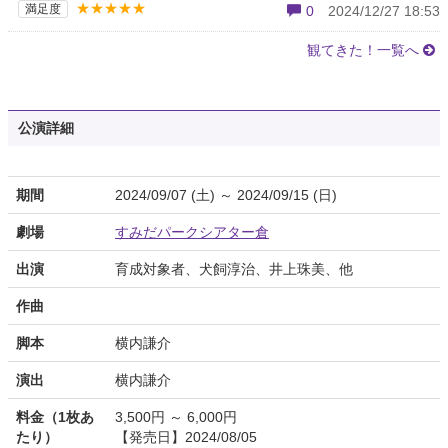
★★★★★
満足度
0
2024/12/27 18:53
観てきた！一覧へ
公演詳細
期間
2024/09/07 (土) ～ 2024/09/15 (日)
劇場
すみだパークシアター倉
出演
育成対象者、犬飼淳治、井上珠美、他
作曲
脚本
横内謙介
演出
横内謙介
料金（1枚あ
3,500円 ～ 6,000円
たり）
【発売日】2024/08/05