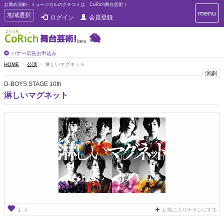
お薦め演劇・ミュージカルのクチコミは、CoRich舞台芸術！
T
menu
T
地域選択
ログイン
会員登録
o
o
g
g
g
g
l
l
バナー広告お申込み
e
e
HOME
公演
淋しいマグネット
n
n
演劇
a
a
v
D-BOYS STAGE 10th
i
v
淋しいマグネット
g
i
a
g
t
a
i
t
o
n
i
o
n
人
1
お気に入りチラシにする