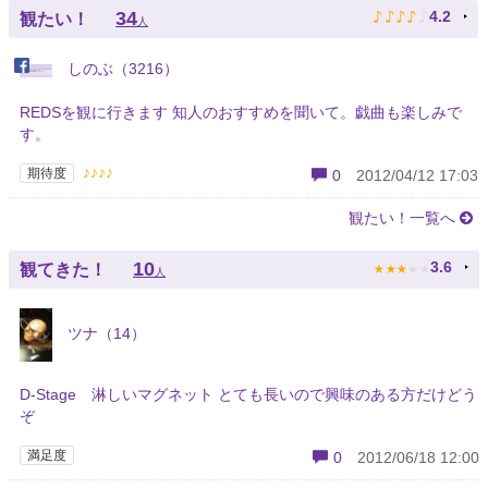
♪
♪
♪
♪
♪
34
4.2
観たい！
人
しのぶ（3216）
REDSを観に行きます 知人のおすすめを聞いて。戯曲も楽しみで
す。
♪♪♪♪
期待度
0
2012/04/12 17:03
観たい！一覧へ
★
★
★
★
★
10
3.6
観てきた！
人
ツナ（14）
D-Stage 淋しいマグネット とても長いので興味のある方だけどう
ぞ
満足度
0
2012/06/18 12:00