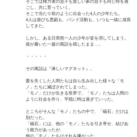
そこでは権力者の息子も貧しい家の息子も同じ時を過
ごし、共に育っていく。
そこで当たり前のように出会った4人の少年たち。
4人は遊びも悪戯も、バンド活動も、いつも一緒に成長
してきた。
しかし、ある日突然一人の少年が姿を消してしまう。
彼が書いた一篇の寓話を残したまま…。
・・・・・
その寓話は『淋しいマグネット』。
愛を失くした人間たちは自ら生み出した様々な「モ
ノ」たちに滅ぼされてしまった。
「モノ」だけが生きる世界で、「モノ」たちは人間の
ように社会を作り、平穏に時は過ぎていった。
ところがそんな「モノ」たちの中で、「磁石」だけは
別だった。
「磁石」には、他の「モノ」たちを引き寄せ、結びあ
う能力があったが、
他の「モノ」たちはそれを嫌がった。