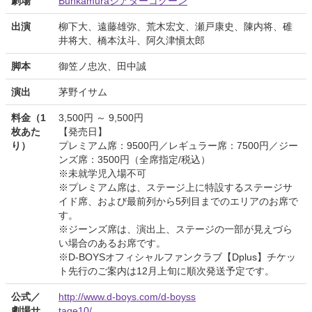
劇場
Bunkamuraシアターコクーン
出演
柳下大、遠藤雄弥、荒木宏文、瀬戸康史、陳内将、碓
井将大、橋本汰斗、阿久津愼太郎
脚本
御笠ノ忠次、田中誠
演出
茅野イサム
料金（1
3,500円 ～ 9,500円
枚あた
【発売日】
り）
プレミアム席：9500円／レギュラー席：7500円／ジー
ンズ席：3500円（全席指定/税込）
※未就学児入場不可
※プレミアム席は、ステージ上に特設するステージサ
イド席、および最前列から5列目までのエリアのお席で
す。
※ジーンズ席は、演出上、ステージの一部が見えづら
い場合のあるお席です。
※D-BOYSオフィシャルファンクラブ【Dplus】チケッ
ト先行のご案内は12月上旬に順次発送予定です。
公式／
http://www.d-boys.com/d-boyss
劇場サ
tage10/