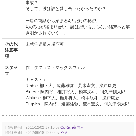
事故？
そして、彼は誰と愛し合いたかったのか？
一篇の寓話から始まる4人だけの秘密。
4人の心が絡まり合い、謎は思いもよらない結末へと解
き明かされていく…。
その他
未就学児童入場不可
注意事
項
スタッ
作：ダグラス・マックスウェル
フ
キャスト：
Reds：柳下大、遠藤雄弥、荒木宏文、瀬戸康史
Blues：陳内将、碓井将大、橋本汰斗、阿久津愼太郎
Whites：柳下大、碓井将大、橋本汰斗、瀬戸康史
Purples：陳内将、遠藤雄弥、荒木宏文、阿久津愼太郎
[情報提供] 2011/12/02 17:15 by
CoRich案内人
[最終更新] 2012/06/18 12:00 by
やま