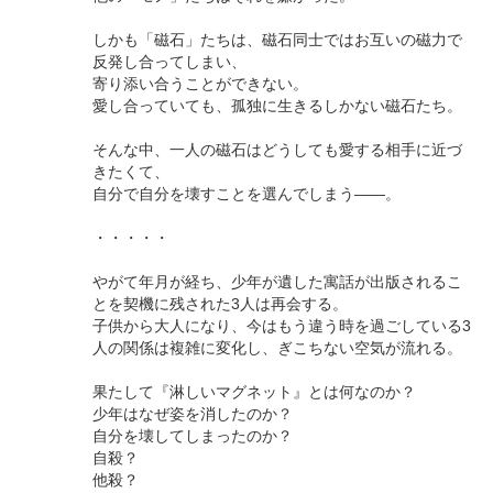
しかも「磁石」たちは、磁石同士ではお互いの磁力で
反発し合ってしまい、
寄り添い合うことができない。
愛し合っていても、孤独に生きるしかない磁石たち。
そんな中、一人の磁石はどうしても愛する相手に近づ
きたくて、
自分で自分を壊すことを選んでしまう――。
・・・・・
やがて年月が経ち、少年が遺した寓話が出版されるこ
とを契機に残された3人は再会する。
子供から大人になり、今はもう違う時を過ごしている3
人の関係は複雑に変化し、ぎこちない空気が流れる。
果たして『淋しいマグネット』とは何なのか？
少年はなぜ姿を消したのか？
自分を壊してしまったのか？
自殺？
他殺？