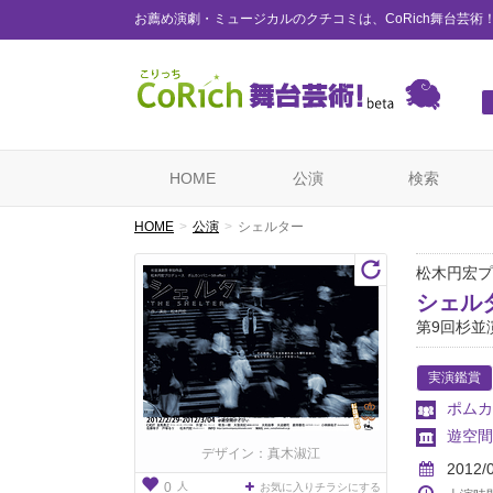
お薦め演劇・ミュージカルのクチコミは、CoRich舞台芸術
HOME
公演
検索
HOME
公演
シェルター
松木円宏プロ
シェル
第9回杉並
実演鑑賞
ポムカ
遊空間
デザイン：真木淑江
2012/
人
0
お気に入りチラシにする