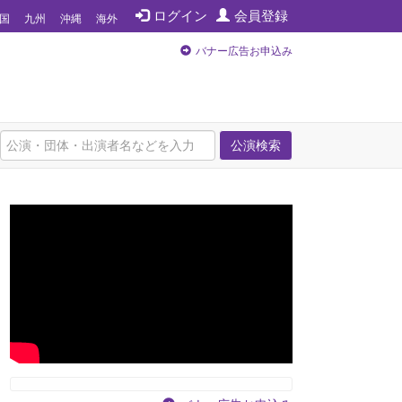
ログイン
会員登録
国
九州
沖縄
海外
バナー広告お申込み
公演検索