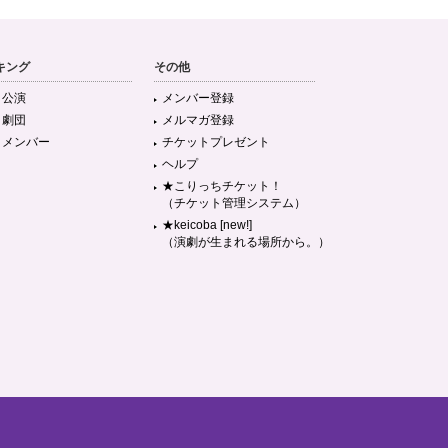
キング
その他
目公演
メンバー登録
目劇団
メルマガ登録
目メンバー
チケットプレゼント
ヘルプ
★こりっちチケット！
（チケット管理システム）
★keicoba [new!]
（演劇が生まれる場所から。）