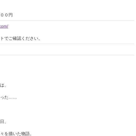
００円
.com/
イトでご確認ください。
は、
った……
日、
々を描いた物語。