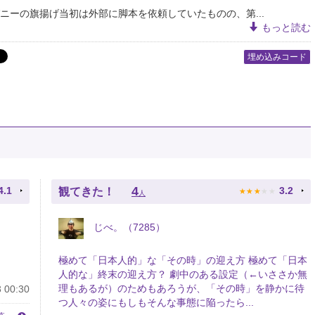
ニーの旗揚げ当初は外部に脚本を依頼していたものの、第...
もっと読む
埋め込みコード
★
★
★
★
★
4
4.1
3.2
観てきた！
人
じべ。（7285）
極めて「日本人的」な「その時」の迎え方 極めて「日本
人的な」終末の迎え方？ 劇中のある設定（←いささか無
理もあるが）のためもあろうが、「その時」を静かに待
 00:30
つ人々の姿にもしもそんな事態に陥ったら...