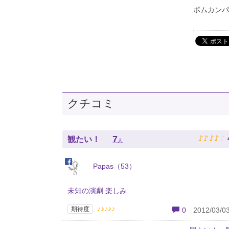
ポムカンパ
クチコミ
♪
♪
♪
♪
♪
7
観たい！
人
Papas（53）
未知の演劇 楽しみ
♪♪♪♪♪
期待度
0
2012/03/03