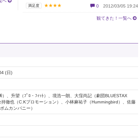
覧へ
★★★★
満足度
0
2012/03/05 19:24
観てきた！一覧へ
04 (日)
ｲｽﾞ㈱）、升望（ﾌﾟﾛ・ﾌｨｯﾄ）、境浩一朗、大窪尚記（劇団BLUESTAX
徹也（C.Kプロモーション）、小林麻祐子（Hummingbird）、佐藤
ポムカンパニー）