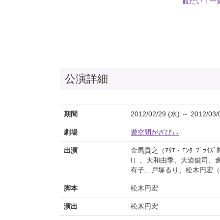
観たい！一
公演詳細
期間
2012/02/29 (水) ～ 2012/03/
劇場
遊空間がざびぃ
出演
金馬貴之（ﾏﾘｴ・ｴﾝﾀｰﾌﾟﾗ
I）、大和由季、大迫健司、倉持
有子、戸塚るり、松木円宏（
脚本
松木円宏
演出
松木円宏