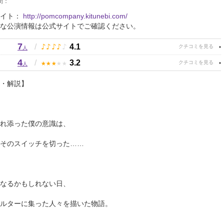
間：
サイト：
http://pomcompany.kitunebi.com/
な公演情報は公式サイトでご確認ください。
7
♪
♪
♪
♪
♪
/
4.1
人
4
★
★
★
★
★
/
3.2
人
・解説】
れ添った僕の意識は、
そのスイッチを切った……
なるかもしれない日、
ルターに集った人々を描いた物語。