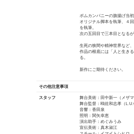
ポムカンパニーの旗揚げ当初
オリジナル脚本を執筆、４回
を執筆。
次の五回目で三本目となるが
生死の狭間や精神世界など、
作品の根底には「人と生きる
る。
新作にご期待ください。
その他注意事項
スタッフ
舞台美術：田中新一（メザマ
舞台監督：鴎佐和志孝（L.U.C
音響：香田泉
照明：関矢幸恵
演出助手：めぐみうみ
宣伝美術：真木淑江
スチール：イマイトシヒロ