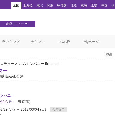
！
全国
北海道
東北
関東
甲信越
北陸
東海
近畿
中国
四
管理メニュー
団体WEBサイト管理
顧客管理
ランキング
チケプレ
掲示板
Myページ
演劇
デュース ポムカンパニー 5th effect
ター
演劇祭参加公演
ンパニー
がざびぃ
（東京都）
02/29 (水) ～ 2012/03/04 (日)
公演終了