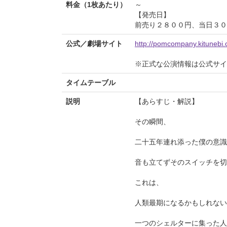
料金（1枚あたり）
～
【発売日】
前売り２８００円、当日３０
公式／劇場サイト
http://pomcompany.kitunebi
※正式な公演情報は公式サ
タイムテーブル
説明
【あらすじ・解説】
その瞬間、
二十五年連れ添った僕の意識
音も立てずそのスイッチを切
これは、
人類最期になるかもしれない
一つのシェルターに集った人