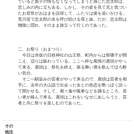
ていると親子の情もなくなってしまうと感じた忠太郎は、
悲しみの内に立ち去る。しかし、その姿を見て兄と気づい
たお登世がおはまを説得して、ふたりは後を追いかける。
荒川堤で忠太郎の名を呼び続ける母と妹。だが、忠太郎は
物陰に隠れ、そのまま旅立って行くのであった。
二、お祭り（おまつり）
今日は赤坂の日枝神社の山王祭。町内からは祭囃子が聞
こえ、辺りは賑わっている。ここへ粋な風情の鳶頭がやっ
て来る。鳶頭は、祭礼を終え、振る舞い酒を飲んでほろ酔
い気分。
そこへ馴染みの芸者がやって来るので、鳶頭は芸者を相
手に、去年の大山詣で出会った女との色恋を艶っぽく語っ
て聞かせる。そして、都々逸や狐拳などを踊るところ、若
い者が絡んで来る。鳶頭はこれをいなせにあしらうと、芸
者と共に祭りを楽しむのであった。
その
他注