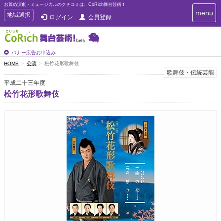
お薦め演劇・ミュージカルのクチコミは、CoRich舞台芸術！
T
menu
T
地域選択
ログイン
会員登録
o
o
g
g
g
g
l
l
バナー広告お申込み
e
e
HOME
公演
松竹花形歌舞伎
n
n
歌舞伎・伝統芸能
a
a
v
平成二十三年度
i
v
松竹花形歌舞伎
g
i
a
g
t
a
i
t
o
n
i
o
n