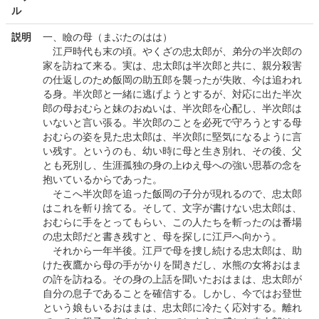
ル
説明
一、瞼の母（まぶたのはは）
江戸時代も末の頃。やくざの忠太郎が、弟分の半次郎の
家を訪ねて来る。実は、忠太郎は半次郎と共に、親分殺害
の仕返しのため飯岡の助五郎を襲ったが失敗、今は追われ
る身。半次郎と一緒に逃げようとするが、対応に出た半次
郎の母おむらと妹のおぬいは、半次郎を心配し、半次郎は
いないと言い張る。半次郎のことを必死で守ろうとする母
おむらの姿を見た忠太郎は、半次郎に堅気になるように言
い残す。というのも、幼い時に母と生き別れ、その後、父
とも死別し、生涯孤独の身の上ゆえ母への強い思慕の念を
抱いているからであった。
そこへ半次郎を追った飯岡の子分が現れるので、忠太郎
はこれを斬り捨てる。そして、文字が書けない忠太郎は、
おむらに手をとってもらい、この人たちを斬ったのは番場
の忠太郎だと書き残すと、母を探しに江戸へ向かう。
それから一年半後。江戸で母を捜し続ける忠太郎は、助
けた夜鷹から母の手がかりを聞きだし、水熊の女将おはま
の許を訪ねる。その身の上話を聞いたおはまは、忠太郎が
自分の息子であることを確信する。しかし、今ではお登世
という娘もいるおはまは、忠太郎に冷たく応対する。離れ