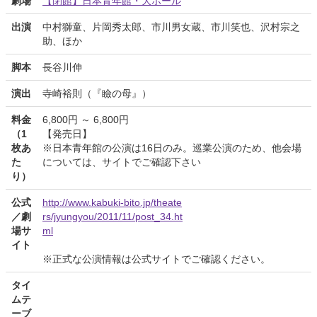
劇場
【閉館】日本青年館・大ホール
出演
中村獅童、片岡秀太郎、市川男女蔵、市川笑也、沢村宗之
助、ほか
脚本
長谷川伸
演出
寺崎裕則（『瞼の母』）
料金
6,800円 ～ 6,800円
（1
【発売日】
枚あ
※日本青年館の公演は16日のみ。巡業公演のため、他会場
た
については、サイトでご確認下さい
り）
公式
http://www.kabuki-bito.jp/theate
／劇
rs/jyungyou/2011/11/post_34.ht
場サ
ml
イト
※正式な公演情報は公式サイトでご確認ください。
タイ
ムテ
ーブ