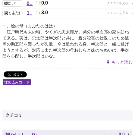
0
/
0.0
人
1
/
3.0
人
一、瞼の母（まぶたのはは）
江戸時代も末の頃。やくざの忠太郎が、弟分の半次郎の家を訪ね
て来る。実は、忠太郎は半次郎と共に、親分殺害の仕返しのため飯
岡の助五郎を襲ったが失敗、今は追われる身。半次郎と一緒に逃げ
ようとするが、対応に出た半次郎の母おむらと妹のおぬいは、半次
郎を心配し、半次郎はいな...
もっと読む
埋め込みコード
クチコミ
♪
♪
♪
♪
♪
0
0.0
観たい！