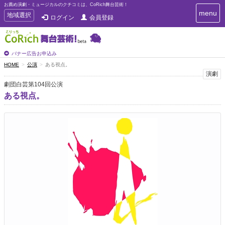
お薦め演劇・ミュージカルのクチコミは、CoRich舞台芸術！
T
menu
T
地域選択
ログイン
会員登録
o
o
g
g
g
g
l
l
バナー広告お申込み
e
e
HOME
公演
ある視点。
n
n
演劇
a
a
v
劇団白芸第104回公演
i
v
ある視点。
g
i
a
g
t
a
i
t
o
n
i
o
n