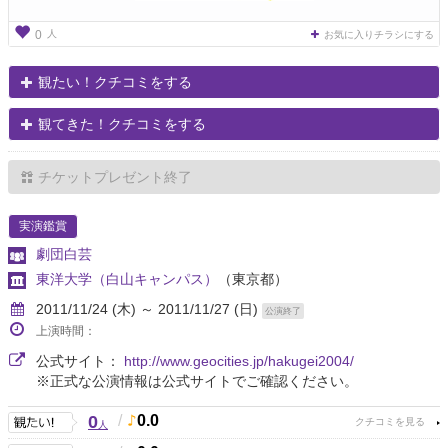
人
0
お気に入りチラシにする
観たい！クチコミをする
観てきた！クチコミをする
チケットプレゼント終了
実演鑑賞
劇団白芸
東洋大学（白山キャンパス）
（東京都）
2011/11/24 (木) ～ 2011/11/27 (日)
公演終了
上演時間：
公式サイト：
http://www.geocities.jp/hakugei2004/
※正式な公演情報は公式サイトでご確認ください。
0
/
0.0
人