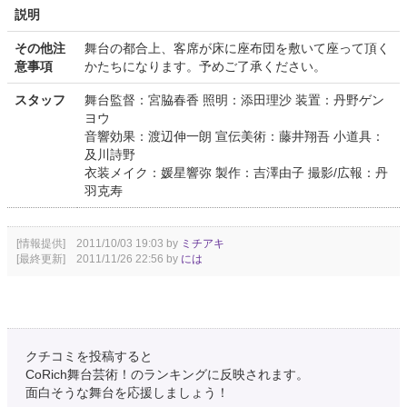
説明
その他注
舞台の都合上、客席が床に座布団を敷いて座って頂く
意事項
かたちになります。予めご了承ください。
スタッフ
舞台監督：宮脇春香 照明：添田理沙 装置：丹野ゲン
ヨウ
音響効果：渡辺伸一朗 宣伝美術：藤井翔吾 小道具：
及川詩野
衣装メイク：媛星響弥 製作：吉澤由子 撮影/広報：丹
羽克寿
[情報提供] 2011/10/03 19:03 by
ミチアキ
[最終更新] 2011/11/26 22:56 by
には
クチコミを投稿すると
CoRich舞台芸術！のランキングに反映されます。
面白そうな舞台を応援しましょう！