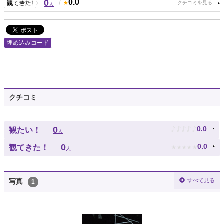
0
/
0.0
人
埋め込みコード
クチコミ
♪
♪
♪
♪
♪
0
0.0
観たい！
人
★
★
★
★
★
0
0.0
観てきた！
人
すべて見る
写真
1