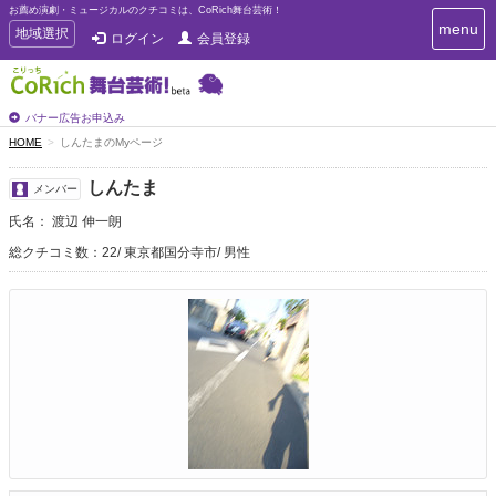
お薦め演劇・ミュージカルのクチコミは、CoRich舞台芸術！
T
menu
T
地域選択
ログイン
会員登録
o
o
g
g
g
g
l
l
バナー広告お申込み
e
e
HOME
しんたまのMyページ
n
n
a
a
v
しんたま
メンバー
i
v
g
氏名： 渡辺 伸一朗
i
a
g
総クチコミ数：22
東京都国分寺市
男性
t
a
i
t
o
n
i
o
n