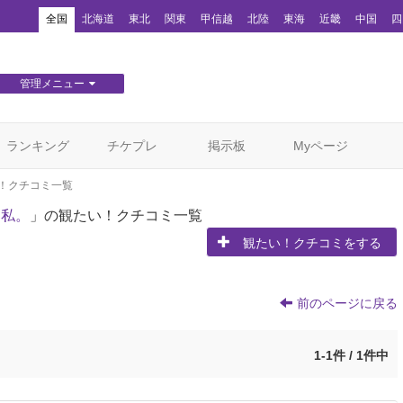
！
全国
北海道
東北
関東
甲信越
北陸
東海
近畿
中国
四
管理メニュー
団体WEBサイト管理
顧客管理
ランキング
チケプレ
掲示板
Myページ
！クチコミ一覧
と私。
」の観たい！クチコミ一覧
観たい！クチコミをする
前のページに戻る
1-1件 / 1件中