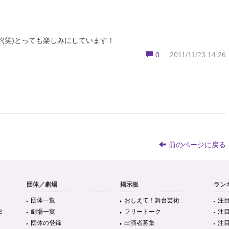
(笑)とっても楽しみにしています！
0
2011/11/23 14:26
前のページに戻る
団体／劇場
掲示板
ラン
団体一覧
おしえて！舞台芸術
注
ミ
劇場一覧
フリートーク
注
団体の登録
出演者募集
注