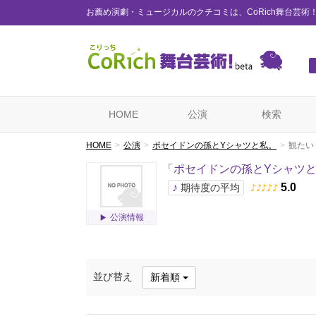
お薦め演劇・ミュージカルのクチコミは、CoRich舞台芸術
HOME
公演
検索
HOME
公演
ポセイドンの孫とYシャツと私。
観たい
「
ポセイドンの孫とYシャツ
♪
5.0
期待度の平均
♪
♪
♪
♪
♪
公演情報
並び替え
新着順