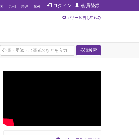
ログイン
会員登録
国
九州
沖縄
海外
バナー広告お申込み
公演検索