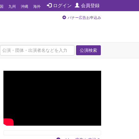
ログイン
会員登録
国
九州
沖縄
海外
バナー広告お申込み
公演検索