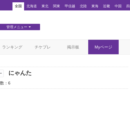
！
全国
北海道
東北
関東
甲信越
北陸
東海
近畿
中国
四
管理メニュー
団体WEBサイト管理
顧客管理
ランキング
チケプレ
掲示板
Myページ
にゃんた
ー
数：6