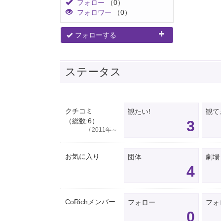
フォロー
（0）
フォロワー
（0）
フォローする
ステータス
クチコミ
観たい!
観て
（総数:6）
3
/ 2011年～
お気に入り
団体
劇場
4
CoRichメンバー
フォロー
フォ
0