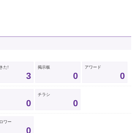
きた!
掲示板
アワード
3
0
0
チラシ
0
0
ロワー
0