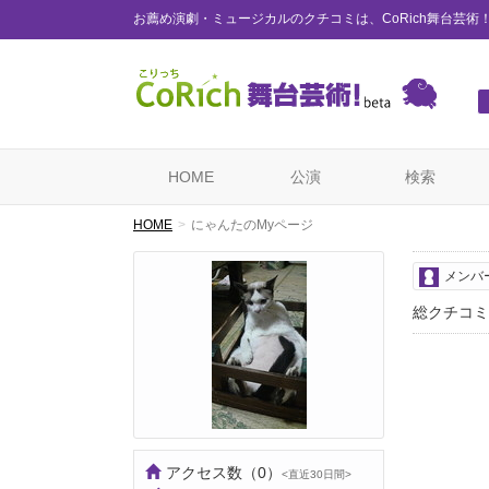
お薦め演劇・ミュージカルのクチコミは、CoRich舞台芸術
HOME
公演
検索
HOME
にゃんたのMyページ
メンバ
総クチコミ
アクセス数
（0）
<直近30日間>