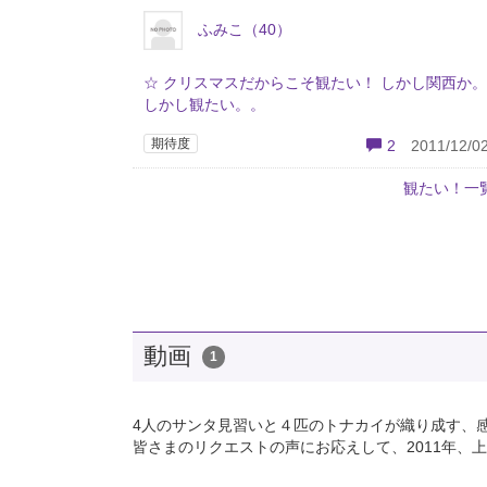
ふみこ（40）
☆ クリスマスだからこそ観たい！ しかし関西か
しかし観たい。。
期待度
2
2011/12/02
観たい！一
動画
1
4人のサンタ見習いと４匹のトナカイが織り成す、
皆さまのリクエストの声にお応えして、2­011年、上