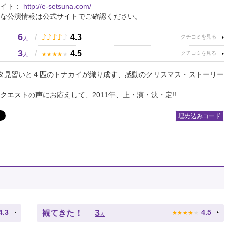
サイト：
http://e-setsuna.com/
な公演情報は公式サイトでご確認ください。
6
♪
♪
♪
♪
♪
/
4.3
人
3
★
★
★
★
★
/
4.5
人
タ見習いと４匹のトナカイが織り成す、感動のクリスマス・ストーリー
クエストの声にお応えして、2011年、上・演・決・定!!
埋め込みコード
★
★
★
★
★
3
4.3
4.5
観てきた！
人