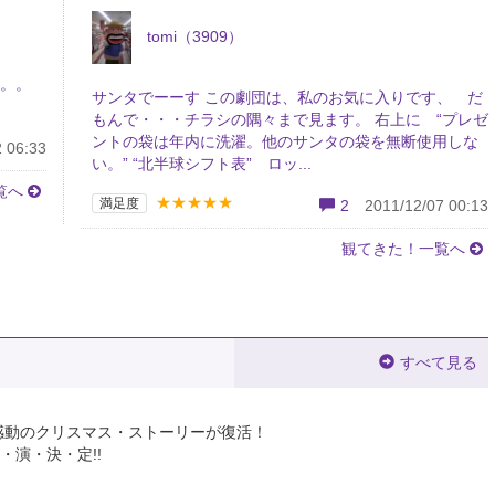
tomi（3909）
。。。
サンタでーーす この劇団は、私のお気に入りです、 だ
もんで・・・チラシの隅々まで見ます。 右上に “プレゼ
ントの袋は年内に洗濯。他のサンタの袋を無断使用しな
 06:33
い。” “北半球シフト表” ロッ...
覧へ
★★★★★
満足度
2
2011/12/07 00:13
観てきた！一覧へ
すべて見る
感動のクリスマス・ストーリーが復活！
・演・決・定!!