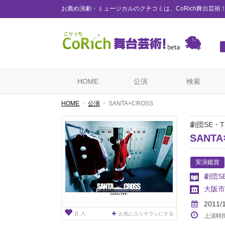
お薦め演劇・ミュージカルのクチコミは、CoRich舞台芸術
HOME
公演
検索
HOME
公演
SANTA×CROSS
劇団SE・T
SANTA
実演鑑賞
劇団S
大阪市
2011/
人
0
お気に入りチラシにする
上演時