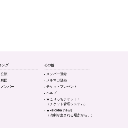
キング
その他
目公演
メンバー登録
目劇団
メルマガ登録
目メンバー
チケットプレゼント
ヘルプ
★こりっちチケット！
（チケット管理システム）
★keicoba [new!]
（演劇が生まれる場所から。）