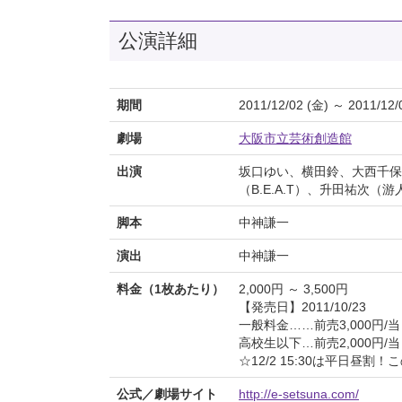
公演詳細
期間
2011/12/02 (金) ～ 2011/12/
劇場
大阪市立芸術創造館
出演
坂口ゆい、横田鈴、大西千保
（B.E.A.T）、升田祐次（
脚本
中神謙一
演出
中神謙一
料金（1枚あたり）
2,000円 ～ 3,500円
【発売日】2011/10/23
一般料金……前売3,000円/当日
高校生以下…前売2,000円/当日
☆12/2 15:30は平日昼
公式／劇場サイト
http://e-setsuna.com/