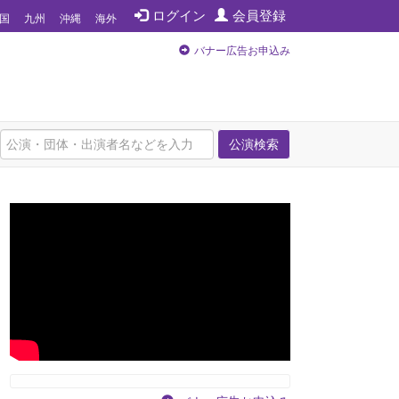
ログイン
会員登録
国
九州
沖縄
海外
バナー広告お申込み
公演検索