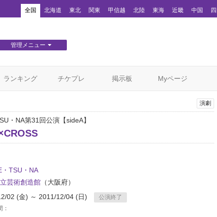
！
全国
北海道
東北
関東
甲信越
北陸
東海
近畿
中国
四
管理メニュー
団体WEBサイト管理
顧客管理
ランキング
チケプレ
掲示板
Myページ
演劇
SU・NA第31回公演【sideA】
×CROSS
E・TSU・NA
立芸術創造館
（大阪府）
12/02 (金) ～ 2011/12/04 (日)
公演終了
間：