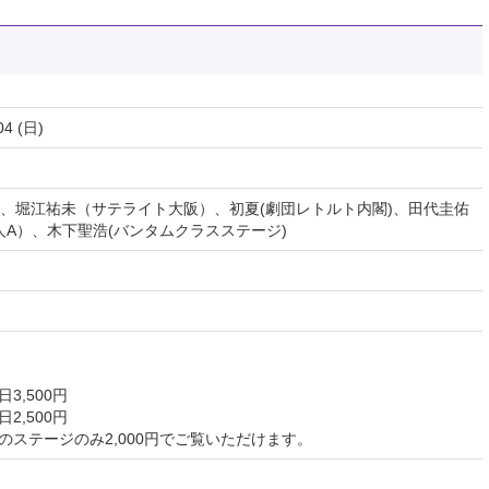
04 (日)
、堀江祐未（サテライト大阪）、初夏(劇団レトルト内閣)、田代圭佑
游人A）、木下聖浩(バンタムクラスステージ)
3,500円
2,500円
割！このステージのみ2,000円でご覧いただけます。