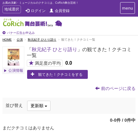
お薦め演劇・ミュージカルのクチコミは、CoRich舞台芸術！
T
menu
T
地域選択
ログイン
会員登録
o
o
g
g
g
g
l
l
バナー広告お申込み
e
e
HOME
公演
秋元紀子 ひとり語り
観てきた！クチコミ一覧
n
n
a
「
秋元紀子 ひとり語り
」の観てきた！クチコミ
a
v
一覧
i
v
g
★
0.0
i
満足度の平均
a
g
公演情報
t
観てきた！クチコミをする
a
i
t
o
n
i
前のページに戻る
o
n
並び替え
更新順
0-0件 / 0件中
まだクチコミはありません