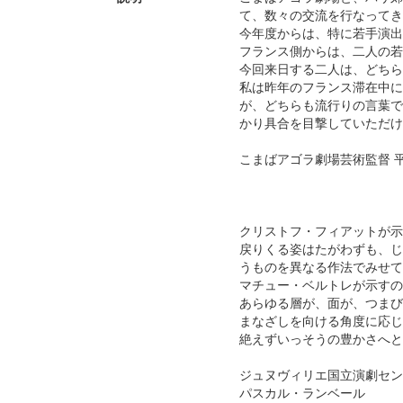
て、数々の交流を行なってき
今年度からは、特に若手演出
フランス側からは、二人の若
今回来日する二人は、どちら
私は昨年のフランス滞在中に
が、どちらも流行りの言葉で
かり具合を目撃していただけ
こまばアゴラ劇場芸術監督 
クリストフ・フィアットが示
戻りくる姿はたがわずも、じ
うものを異なる作法でみせて
マチュー・ベルトレが示すの
あらゆる層が、面が、つま
まなざしを向ける角度に応じ
絶えずいっそうの豊かさへと
ジュヌヴィリエ国立演劇セン
パスカル・ランベール