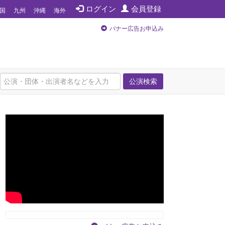
ログイン
会員登録
国
九州
沖縄
海外
バナー広告お申込み
公演検索