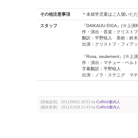
その他注意事項
＊未就学児童はご入場いただ
スタッフ
『DAIKAIJU EIGA』(※
作・演出・音楽：クリストフ
翻訳：平野暁人 美術：鈴木
出演：クリストフ・フィアッ
『Rosa, seulement』(
作・演出：マチュー・ベルト
字幕翻訳：平野暁人
出演：ノラ・ステニグ マチ
[情報提供] 2011/08/31 20:51 by
CoRich案内人
[最終更新] 2011/12/29 11:43 by
CoRich案内人