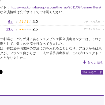
間：
サイト：
http://www.komaba-agora.com/line_up/2011/09/gennevilliers/
な公演情報は公式サイトでご確認ください。
6
♪
♪
♪
♪
♪
/
4.0
人
11
★
★
★
★
★
/
2.6
人
ラ劇場と、パリ郊外にあるジュヌビリエ国立演劇センターは、これま
場として、数々の交流を行なってきました。
は、特に若手演出家の交流に力を入れることとなり、アゴラからは東
クが、フランス側からは、二人の若手演出家が、このプロジェクトに
ととなりました...
もっと読む
埋め込みコード