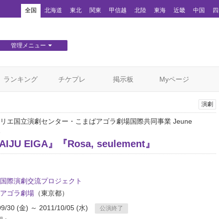
！
全国
北海道
東北
関東
甲信越
北陸
東海
近畿
中国
四
管理メニュー
団体WEBサイト管理
顧客管理
ランキング
チケプレ
掲示板
Myページ
演劇
リエ国立演劇センター・こまばアゴラ劇場国際共同事業 Jeune
1
AIJU EIGA』『Rosa, seulement』
国際演劇交流プロジェクト
アゴラ劇場
（東京都）
09/30 (金) ～ 2011/10/05 (水)
公演終了