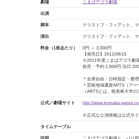
劇場
こまばアゴラ劇場
出演
脚本
クリストフ・フィアット、マ
演出
クリストフ・フィアット、マ
料金（1枚あたり）
0円 ～ 3,000円
【発売日】2011/08/15
※2011年度こまばアゴラ
前売・予約:1,800円 当日:2
＊全席自由・日時指定・整理
＊芸術地域通貨ARTS（ア
（ARTSとは、桜美林大学の
公式／劇場サイト
http://www.komaba-agora.com
※正式な公演情報は公式サ
タイムテーブル
説明
こまばアゴラ劇場と、パリ郊