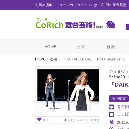
お薦め演劇・ミュージカルのクチコミは、CoRich舞台芸術
HOME
公演
検索
HOME
公演
『DAIKAIJU EIGA』『Rosa, seulement』
ジュヌヴィ
Scène201
『DAIK
実演鑑賞
青年団
こまば
人
0
お気に入りチラシにする
2011/