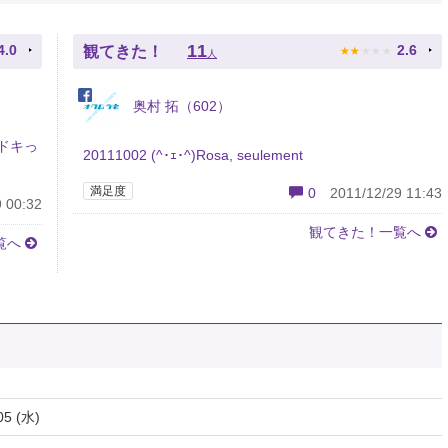
★
★
★
★
★
11
4.0
2.6
観てきた！
人
奥村 拓（602）
ドキっ
20111002 (^･ｪ･^)Rosa, seulement
満足度
0
2011/12/29 11:43
 00:32
観てきた！一覧へ
覧へ
05 (水)