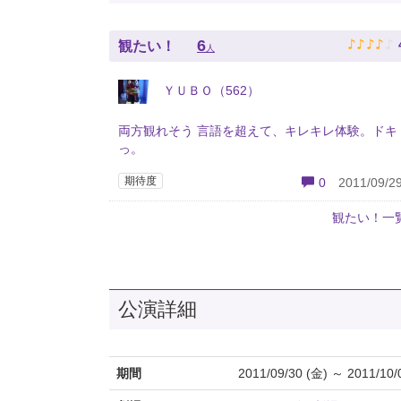
♪
♪
♪
♪
♪
6
観たい！
人
ＹＵＢＯ（562）
両方観れそう 言語を超えて、キレキレ体験。ドキ
っ。
期待度
0
2011/09/29
観たい！一
公演詳細
期間
2011/09/30 (金) ～ 2011/10/