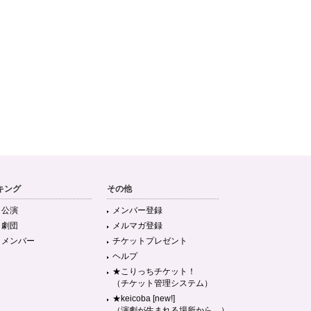
キング
その他
目公演
メンバー登録
目劇団
メルマガ登録
目メンバー
チケットプレゼント
ヘルプ
★こりっちチケット！
（チケット管理システム）
★keicoba [new!]
（演劇が生まれる場所から。）