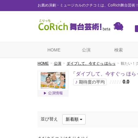
お薦め演劇・ミュージカルのクチコミは、CoRich舞台芸術
HOME
公演
検索
HOME
公演
ダイブして、今すぐっ ほらっ
観たい！
「
ダイブして、今すぐっ ほら
♪
0.0
期待度の平均
♪
♪
♪
♪
♪
公演情報
並び替え
新着順