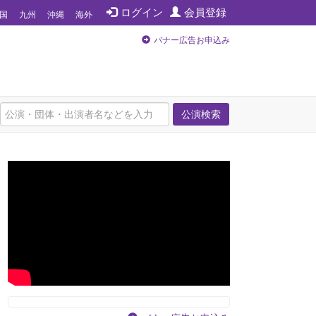
ログイン
会員登録
国
九州
沖縄
海外
バナー広告お申込み
公演検索