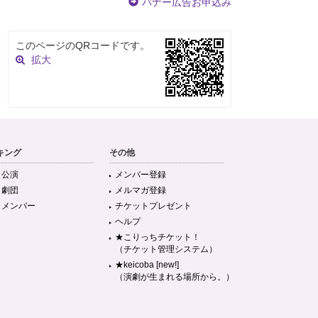
バナー広告お申込み
このページのQRコードです。
拡大
キング
その他
目公演
メンバー登録
目劇団
メルマガ登録
目メンバー
チケットプレゼント
ヘルプ
★こりっちチケット！
（チケット管理システム）
★keicoba [new!]
（演劇が生まれる場所から。）