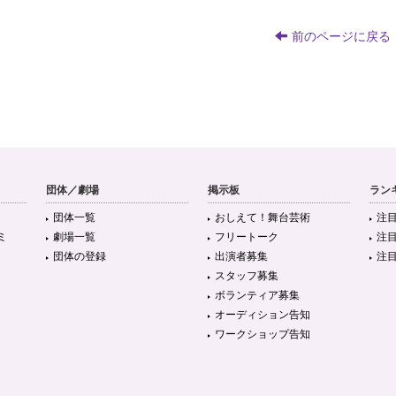
前のページに戻る
団体／劇場
掲示板
ラン
団体一覧
おしえて！舞台芸術
注
ミ
劇場一覧
フリートーク
注
団体の登録
出演者募集
注
スタッフ募集
ボランティア募集
オーディション告知
ワークショップ告知