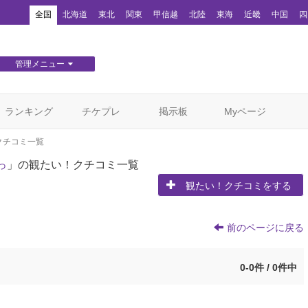
！
全国
北海道
東北
関東
甲信越
北陸
東海
近畿
中国
四
管理メニュー
団体WEBサイト管理
顧客管理
ランキング
チケプレ
掲示板
Myページ
クチコミ一覧
っ
」の観たい！クチコミ一覧
観たい！クチコミをする
前のページに戻る
0-0件 / 0件中