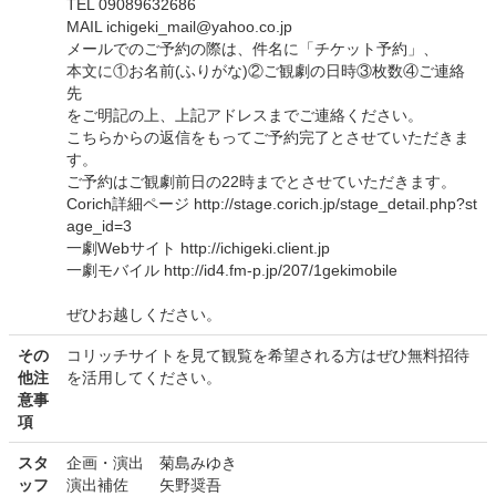
TEL 09089632686
MAIL ichigeki_mail@yahoo.co.jp
メールでのご予約の際は、件名に「チケット予約」、
本文に①お名前(ふりがな)②ご観劇の日時③枚数④ご連絡
先
をご明記の上、上記アドレスまでご連絡ください。
こちらからの返信をもってご予約完了とさせていただきま
す。
ご予約はご観劇前日の22時までとさせていただきます。
Corich詳細ページ http://stage.corich.jp/stage_detail.php?st
age_id=3
一劇Webサイト http://ichigeki.client.jp
一劇モバイル http://id4.fm-p.jp/207/1gekimobile
ぜひお越しください。
その
コリッチサイトを見て観覧を希望される方はぜひ無料招待
他注
を活用してください。
意事
項
スタ
企画・演出 菊島みゆき
ッフ
演出補佐 矢野奨吾