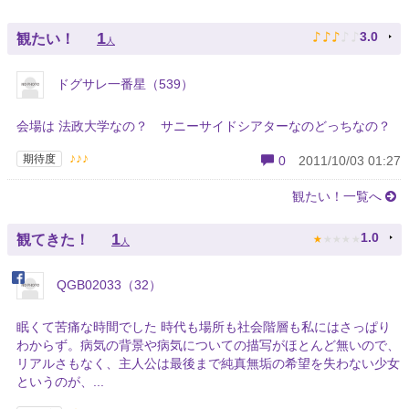
♪
♪
♪
♪
♪
1
3.0
観たい！
人
ドグサレ一番星（539）
会場は 法政大学なの？ サニーサイドシアターなのどっちなの？
♪♪♪
期待度
0
2011/10/03 01:27
観たい！一覧へ
★
★
★
★
★
1
1.0
観てきた！
人
QGB02033（32）
眠くて苦痛な時間でした 時代も場所も社会階層も私にはさっぱり
わからず。病気の背景や病気についての描写がほとんど無いので、
リアルさもなく、主人公は最後まで純真無垢の希望を失わない少女
というのが、...