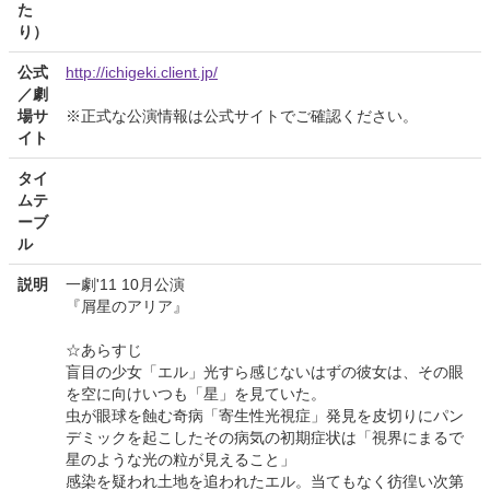
た
り）
公式
http://ichigeki.client.jp/
／劇
場サ
※正式な公演情報は公式サイトでご確認ください。
イト
タイ
ムテ
ーブ
ル
説明
一劇'11 10月公演
『屑星のアリア』
☆あらすじ
盲目の少女「エル」光すら感じないはずの彼女は、その眼
を空に向けいつも「星」を見ていた。
虫が眼球を蝕む奇病「寄生性光視症」発見を皮切りにパン
デミックを起こしたその病気の初期症状は「視界にまるで
星のような光の粒が見えること」
感染を疑われ土地を追われたエル。当てもなく彷徨い次第