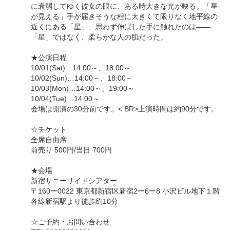
に衰弱してゆく彼女の眼に、ある時大きな光が映る。「星
が見える」手が届きそうな程に大きくて限りなく地平線の
近くにある「星」、思わず伸ばした手に触れたのは――
「星」ではなく、柔らかな人の肌だった。
★公演日程
10/01(Sat)…14:00～、18:00～
10/02(Sun)…14:00～、18:00～
10/03(Mon)…14:00～、19:00～
10/04(Tue)…14:00～
会場は開演の30分前です。< BR>上演時間は約90分です。
☆チケット
全席自由席
前売り 500円/当日 700円
★会場
新宿サニーサイドシアター
〒160ー0022 東京都新宿区新宿2ー6ー8 小沢ビル地下１階
各線新宿駅より徒歩約10分
☆ご予約・お問い合わせ