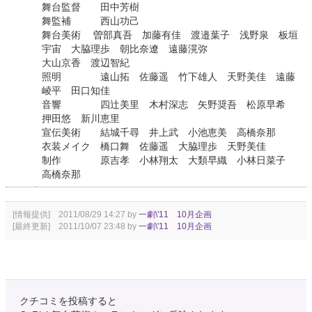
舞台監督 田中芳樹
舞監補 西山功己
舞台美術 曽部真吾 加藤有佳 渡邉葉子 浅野泉 板垣
宇宙 大脇理歩 朝比奈遼 遠藤滉弥
大山京香 渡辺智紀
照明 遠山拓 佐藤遥 竹下雄人 天野美佳 遠藤
崚平 田口知佳
音響 四辻美里 木村深志 矢野奨吾 松原早希
押田悠 新川恵里
宣伝美術 結城千尋 井上武 小池恵美 高橋奈那
衣装メイク 橋口舞 佐藤遥 大脇理歩 天野美佳
制作 原吉孝 小林翔太 大類早織 小林日菜子
高橋奈那
[情報提供] 2011/08/29 14:27 by
一劇\'11 10月企画
[最終更新] 2011/10/07 23:48 by
一劇\'11 10月企画
クチコミを投稿すると