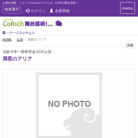
お薦め演劇・ミュージカルのクチコミは、CoRich舞台芸術！
T
menu
T
地域選択
ログイン
会員登録
o
o
g
g
g
g
l
l
バナー広告お申込み
e
e
HOME
公演
屑星のアリア
n
n
演劇
a
a
v
法政大学一部研究会10月公演
i
v
屑星のアリア
g
i
a
g
t
a
i
t
o
n
i
o
n