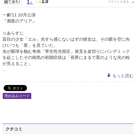
1
/
1.0
人
一劇'11 10月公演
『屑星のアリア』
☆あらすじ
盲目の少女「エル」光すら感じないはずの彼女は、その眼を空に向
けいつも「星」を見ていた。
虫が眼球を蝕む奇病「寄生性光視症」発見を皮切りにパンデミック
を起こしたその病気の初期症状は「視界にまるで星のような光の粒
が見えること」
...
もっと読む
埋め込みコード
クチコミ