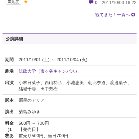
★
満足度
0
2011/10/03 16:22
観てきた！一覧へ
公演詳細
期間
2011/10/01 (土) ～ 2011/10/04 (火)
劇場
法政大学（市ヶ谷キャンパス）
出演
小林日菜子、西山功己、小池恵美、朝比奈遼、渡邉葉子、
結城千尋、田中芳樹
脚本
屑星のアリア
演出
菊島みゆき
料金
500円 ～ 700円
（1
【発売日】
枚あ
前売り500円、当日700円