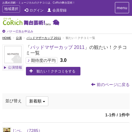
お薦め演劇・ミュージカルのクチコミは、CoRich舞台芸術！
T
menu
T
地域選択
ログイン
会員登録
o
o
g
g
g
g
l
l
バナー広告お申込み
e
e
HOME
公演
バッドマザーカップ 2011
観たい！クチコミ一覧
n
n
a
「
バッドマザーカップ 2011
」の観たい！クチコ
a
v
ミ一覧
i
v
g
♪
3.0
i
期待度の平均
a
g
公演情報
t
観たい！クチコミをする
a
i
t
o
n
i
前のページに戻る
o
n
並び替え
新着順
1-1件 / 1件中
じべ。（7285）