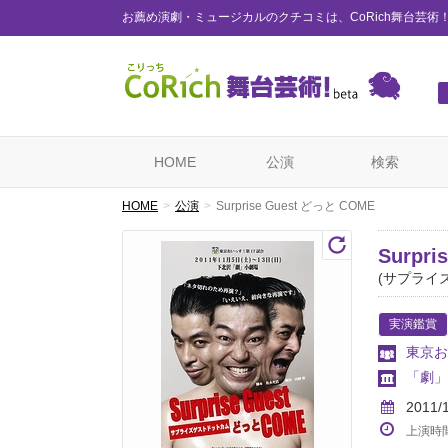
お薦め演劇・ミュージカルのクチコミは、CoRich舞台芸術
HOME
公演
検索
HOME
公演
Surprise Guest どっと COME
Surpr
(サプライ
実演鑑賞
東京お
「劇」
2011/
上演時