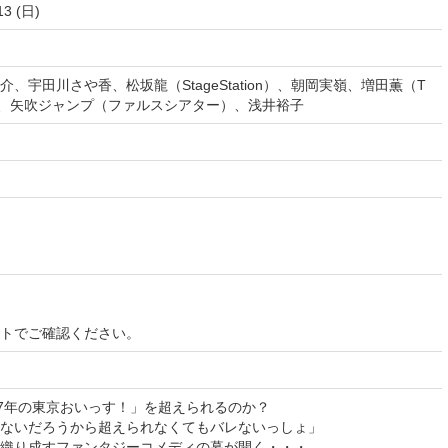
13 (日)
、宇田川さや香、松坂龍（StageStation）、朝岡実嶺、増田薫（T
卓真、矢吹ジャンプ（ファルスシアター）、浅井裕子
イトでご確認ください。
07年の東京おいっす！」を超えられるのか？
ないだろうから超えられなくてもバレないっしょ」
織り成すファンタジーコメディの幕が開く・・・