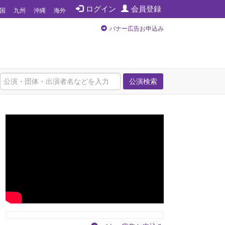
ログイン
会員登録
国
九州
沖縄
海外
バナー広告お申込み
公演検索