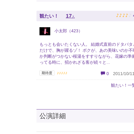
♪
♪
♪
♪
♪
17
観たい！
人
小太郎（423）
もっとも会いたくない人。 結婚式直前のドタバタ
だけで、胸が躍るゾ！ ボクが、あの美味いのか不
か判断がつかない桜湯をすすりながら、花嫁の準
ってる時に、招かれざる客が続々と...
♪♪♪♪♪
期待度
0
2011/10/11
観たい！一
公演詳細