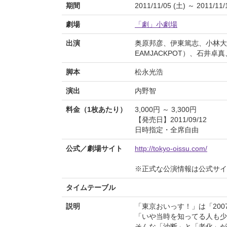
期間
2011/11/05 (土) ～ 2011/11/
劇場
「劇」小劇場
出演
奥原邦彦、伊東篤志、小林大介
EAMJACKPOT）、石井
脚本
松永光浩
演出
内野智
料金（1枚あたり）
3,000円 ～ 3,300円
【発売日】2011/09/12
日時指定・全席自由
公式／劇場サイト
http://tokyo-oissu.com/
※正式な公演情報は公式サ
タイムテーブル
説明
「東京おいっす！」は「20
「いや当時を知ってる人も少
そんな「油断」と「老化」が