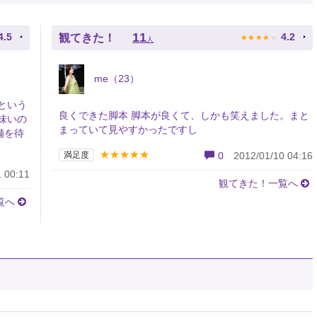
★
★
★
★
★
11
4.5
4.2
観てきた！
人
me（23）
という
良くできた脚本 脚本が良くて、しかも笑えました。まと
味いの
まっていて見やすかったですし
備を待
★★★★★
満足度
0
2012/01/10 04:16
 00:11
観てきた！一覧へ
覧へ