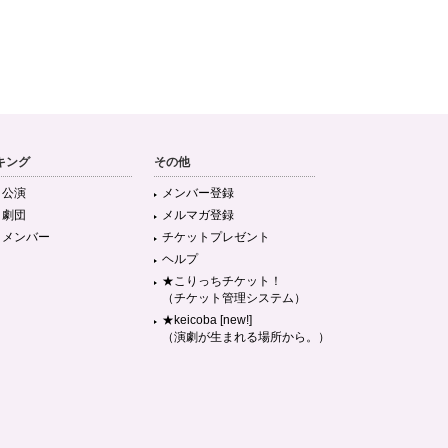
キング
その他
目公演
メンバー登録
目劇団
メルマガ登録
目メンバー
チケットプレゼント
ヘルプ
★こりっちチケット！
（チケット管理システム）
★keicoba [new!]
（演劇が生まれる場所から。）