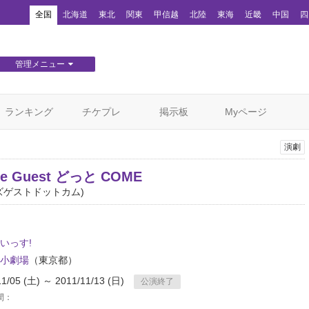
！
全国
北海道
東北
関東
甲信越
北陸
東海
近畿
中国
四
管理メニュー
団体WEBサイト管理
顧客管理
ランキング
チケプレ
掲示板
Myページ
演劇
ise Guest どっと COME
ズゲストドットカム)
いっす!
小劇場
（東京都）
11/05 (土) ～ 2011/11/13 (日)
公演終了
間：