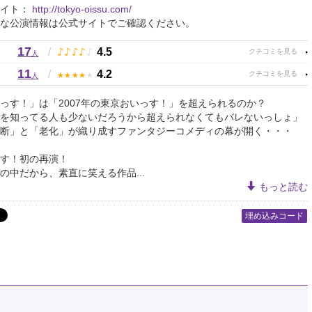
サイト：
http://tokyo-oissu.com/
な公演情報は公式サイトでご確認ください。
17
♪
♪
♪
♪
♪
/
4.5
人
11
★
★
★
★
★
/
4.2
人
っす！」は「2007年の東京おいっす！」を超えられるのか？
を知ってる人も少ないだろうから超えられなくてもバレないっしょ」
断」と「老化」が織り成すファンタジーコメディの幕が開く・・・
す！初の再演！
の中だから、素直に笑える作品...
もっと読む
埋め込みコード