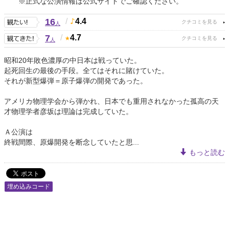
※正式な公演情報は公式サイトでご確認ください。
16
/
4.4
人
7
/
4.7
人
昭和20年敗色濃厚の中日本は戦っていた。
起死回生の最後の手段。全てはそれに賭けていた。
それが新型爆弾＝原子爆弾の開発であった。
アメリカ物理学会から弾かれ、日本でも重用されなかった孤高の天
才物理学者彦坂は理論は完成していた。
Ａ公演は
終戦間際、原爆開発を断念していたと思...
もっと読む
埋め込みコード