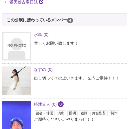
獏天稽古場日誌
この公演に携わっているメンバー
4
水鳥
(0)
宜しくお願い致します！
なすの
(0)
出し切ってその上いきます。 乞うご期待！！！
時津真人
(0)
役者・俳優
演出
照明
殺陣
舞台監督
制作
ご期待ください。やりまっせ！！