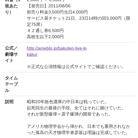
枚あた
【発売日】2011/08/06
り）
前売り料金3,500円当日4,000円
サービス昼チケット21日、23日14時の回3,000円（限
定75席）
ＡＺ通し券6,500円
高校生以下2,000円
公式／
http://ameblo.jp/bakuten-live-ki
劇場サ
kaku/
イト
※正式な公演情報は公式サイトでご確認ください。
タイム
テーブ
ル
説明
昭和20年敗色濃厚の中日本は戦っていた。
起死回生の最後の手段。全てはそれに賭けていた。
それが新型爆弾＝原子爆弾の開発であった。
アメリカ物理学会から弾かれ、日本でも重用されなか
った孤高の天才物理学者彦坂は理論は完成していた。