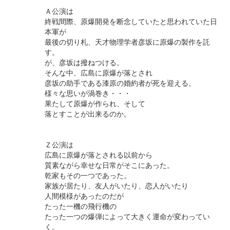
Ａ公演は
終戦間際、原爆開発を断念していたと思われていた日
本軍が
最後の切り札、天才物理学者彦坂に原爆の製作を託
す。
が、彦坂は撥ねつける。
そんな中、広島に原爆が落とされ
彦坂の助手である漆原の婚約者が死を迎える。
様々な思いが渦巻き・・・
果たして原爆が作られ、そして
落とすことが出来るのか。
Ｚ公演は
広島に原爆が落とされる以前から
質素ながら幸せな日常がそこにあった。
乾家もその一つであった。
家族が居たり、友人がいたり、恋人がいたり
人間模様があったのだが
たった一機の飛行機の
たった一つの爆弾によって大きく運命が変わってい
く。