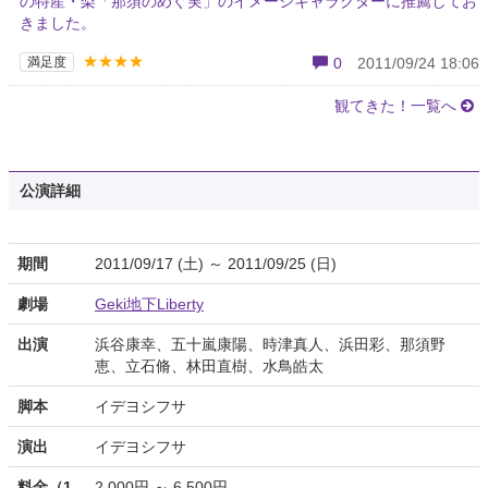
の特産・梨「那須のめぐ実」のイメージキャラクターに推薦してお
きました。
★★★★
満足度
0
2011/09/24 18:06
観てきた！一覧へ
公演詳細
期間
2011/09/17 (土) ～ 2011/09/25 (日)
劇場
Geki地下Liberty
出演
浜谷康幸、五十嵐康陽、時津真人、浜田彩、那須野
恵、立石脩、林田直樹、水鳥皓太
脚本
イデヨシフサ
演出
イデヨシフサ
料金（1
2,000円 ～ 6,500円