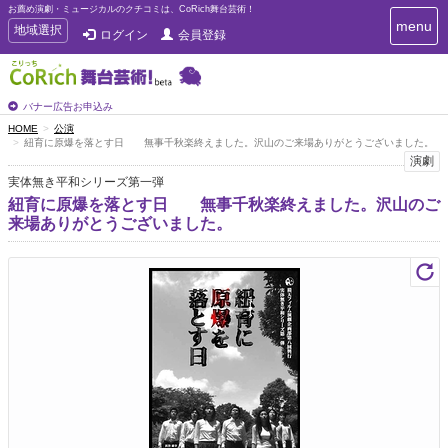
お薦め演劇・ミュージカルのクチコミは、CoRich舞台芸術！
T
menu
T
地域選択
ログイン
会員登録
o
o
g
g
g
g
l
l
バナー広告お申込み
e
e
HOME
公演
n
紐育に原爆を落とす日 無事千秋楽終えました。沢山のご来場ありがとうございました。
n
a
演劇
a
v
実体無き平和シリーズ第一弾
i
v
g
紐育に原爆を落とす日 無事千秋楽終えました。沢山のご
i
a
来場ありがとうございました。
g
t
a
i
t
o
n
i
o
n