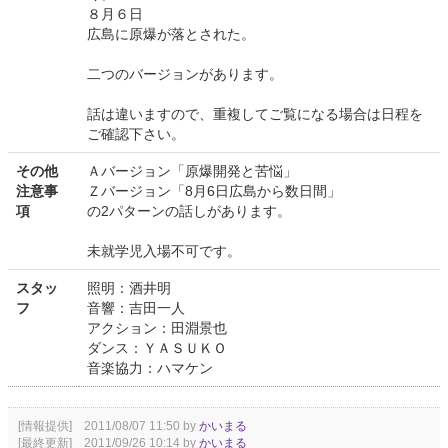
８月６日
広島に原爆が落とされた。
二つのバージョンがあります。
話は違いますので、重複してご覧になる場合は日程を
ご確認下さい。
その他
Ａバージョン「原爆開発と苦悩」
注意事
Ｚバージョン「8月6日広島から数日間」
項
の2パターンの話しがあります。
未就学児入場不可です。
スタッ
照明：酒井明
フ
音響：吉田一人
アクション：田淵景也
ダンス：ＹＡＳＵＫＯ
音楽協力：ハマケン
[情報提供] 2011/08/07 11:50 by
かいまる
[最終更新] 2011/09/26 10:14 by
かいまる