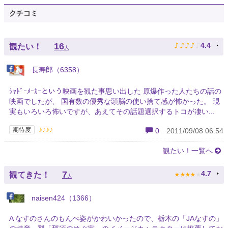
クチコミ
♪
♪
♪
♪
♪
16
4.4
観たい！
人
長寿郎（6358）
ｼｬﾄﾞｰﾒｰｶｰという映画を観た事思い出した 原爆作った人たちの話の
映画でしたが、 国有数の優秀な頭脳の使い捨て感が怖かった。 現
実もいろいろ怖いですが、あえてその話題選択するトコが凄い...
♪♪♪♪
期待度
0
2011/09/08 06:54
観たい！一覧へ
★
★
★
★
★
7
4.7
観てきた！
人
naisen424（1366）
A なすのさんのもんぺ姿がかわいかったので、栃木の「JAなすの」