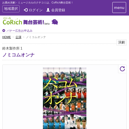
お薦め演劇・ミュージカルのクチコミは、CoRich舞台芸術！
T
menu
T
地域選択
ログイン
会員登録
o
o
g
g
g
g
l
l
バナー広告お申込み
e
e
HOME
公演
ノミコムオンナ
n
n
演劇
a
a
v
鈴木製作所 1
i
v
ノミコムオンナ
g
i
a
g
t
a
i
t
o
n
i
o
n