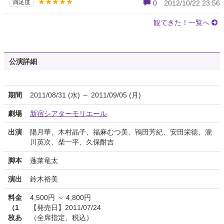
★★★★★
満足度
0
2012/10/22 23:56
観てきた！一覧へ
公演詳細
期間
2011/08/31 (水) ～ 2011/09/05 (月)
劇場
新宿シアターモリエール
出演
陽月華、木村晶子、福麻むつ美、鴇田芳紀、安田栄徳、瀧
川英次、柴一平、久保酎吉
脚本
蓬莱竜太
演出
鈴木裕美
料金
4,500円 ～ 4,800円
（1
【発売日】2011/07/24
枚あ
（全席指定、税込）