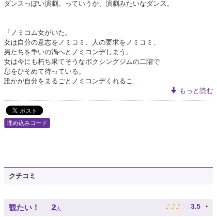
ダンスっぽい演劇。っていうか、演劇みたいなダンス。
『ノミコム女がいた。
女は自分の意志をノミコミ、人の要求をノミコミ、
男たちを争いの渦へとノミコンデしまう。
女は今にも朽ち果てそうなボクシングジムの二階で
息をひそめて待っている。
誰かが自分をまるごとノミコンデくれるこ...
もっと読む
埋め込みコード
クチコミ
♪
♪
♪
♪
♪
2
3.5
観たい！
人