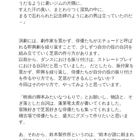
うだるように暑いジムの片隅に、
すえた汗の臭い、まとわりつく湿気の中に、
まるで忘れられた記念碑のようにあの男は立っていたのだ
－』
演劇には、劇作家を置かず、俳優たちがエチュードと呼ば
れる即興劇を繰り返すことで、少しずつ自分の役の台詞を
組み立てていく芝居の作り方があります。
以前から、ダンスにおける振り付けは、ストレートプレイ
における台詞だと思っていました。 だとしたら、振付家を
置かず、即興を繰り返し、俳優たちが自分の役の振り付け
を作るやり方でも、芝居ができるんじゃないか？
今回はそのやり方で、やってみようと思っています。
「映画の脚本みたいなつもりで」とお願いし、物語と、そ
ぎ落とした台詞は、蓬莱竜太君が書いてくれました。
冒険好きで芝居好きな俳優たちも集ってくれました。
稽古場で俳優たちと、盛大にグズって作りたいと思いま
す。
あ、それから、鈴木製作所というのは、“鈴木が誰に頼まれ