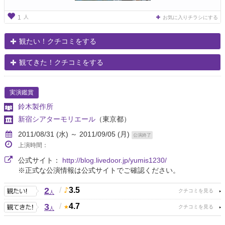
人
1
お気に入りチラシにする
観たい！クチコミをする
観てきた！クチコミをする
実演鑑賞
鈴木製作所
新宿シアターモリエール
（東京都）
2011/08/31 (水) ～ 2011/09/05 (月)
公演終了
上演時間：
公式サイト：
http://blog.livedoor.jp/yumis1230/
※正式な公演情報は公式サイトでご確認ください。
2
/
3.5
人
3
/
4.7
人