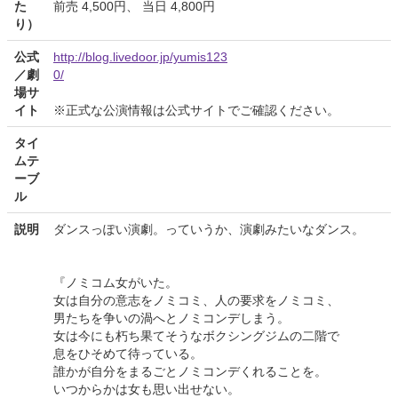
た
前売 4,500円、 当日 4,800円
り）
公式
http://blog.livedoor.jp/yumis123
／劇
0/
場サ
イト
※正式な公演情報は公式サイトでご確認ください。
タイ
ムテ
ーブ
ル
説明
ダンスっぽい演劇。っていうか、演劇みたいなダンス。
『ノミコム女がいた。
女は自分の意志をノミコミ、人の要求をノミコミ、
男たちを争いの渦へとノミコンデしまう。
女は今にも朽ち果てそうなボクシングジムの二階で
息をひそめて待っている。
誰かが自分をまるごとノミコンデくれることを。
いつからかは女も思い出せない。