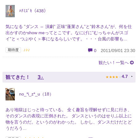
ﾊﾅﾐｽﾞｷ（438）
気になる ”ダンス ⇔ 演劇” 正味”蓬莱さん”と”鈴木さん”が、何を仕
出かすのかshow meってとこです。なにげに”むっちゃんがスゴ
イ”と＜つぶやく＞事になるらしいです。・・・台風の影響も...
♪♪♪
期待度
0
2011/09/01 23:30
観たい！一覧へ
★
★
★
★
★
3
4.7
観てきた！
人
no_*i_z*_u（18）
あり地獄はじっと待っている。 全く趣旨を理解せずに見に行き、
そのダンスの表現に圧倒された。 ダンスというのはせりふ以上に
物を言うのだ。というのがわかった。 しかし、ダンスだけだとど
うだろう...