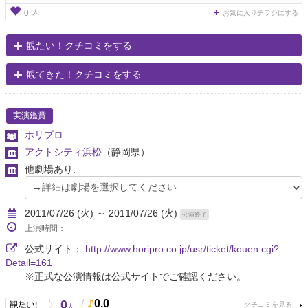
人
0
お気に入りチラシにする
観たい！クチコミをする
観てきた！クチコミをする
実演鑑賞
ホリプロ
アクトシティ浜松
（静岡県）
他劇場あり:
2011/07/26 (火) ～ 2011/07/26 (火)
公演終了
上演時間：
公式サイト：
http://www.horipro.co.jp/usr/ticket/kouen.cgi?
Detail=161
※正式な公演情報は公式サイトでご確認ください。
0
/
0.0
人