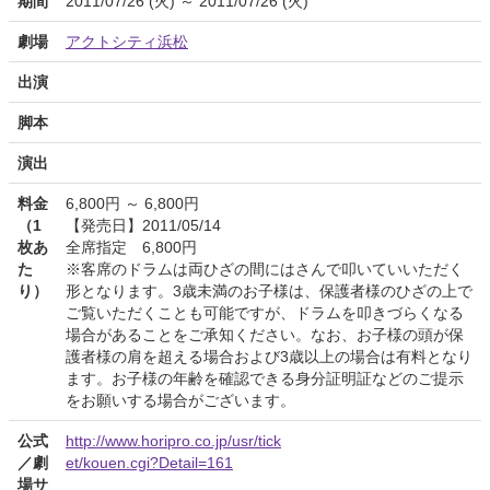
期間
2011/07/26 (火) ～ 2011/07/26 (火)
劇場
アクトシティ浜松
出演
脚本
演出
料金
6,800円 ～ 6,800円
（1
【発売日】2011/05/14
枚あ
全席指定 6,800円
た
※客席のドラムは両ひざの間にはさんで叩いていいただく
り）
形となります。3歳未満のお子様は、保護者様のひざの上で
ご覧いただくことも可能ですが、ドラムを叩きづらくなる
場合があることをご承知ください。なお、お子様の頭が保
護者様の肩を超える場合および3歳以上の場合は有料となり
ます。お子様の年齢を確認できる身分証明証などのご提示
をお願いする場合がございます。
公式
http://www.horipro.co.jp/usr/tick
／劇
et/kouen.cgi?Detail=161
場サ