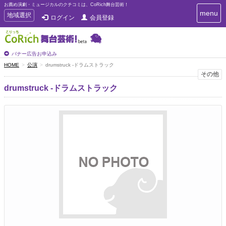
お薦め演劇・ミュージカルのクチコミは、CoRich舞台芸術！
T
menu
T
地域選択
ログイン
会員登録
o
o
g
g
g
g
l
l
バナー広告お申込み
e
e
HOME
公演
drumstruck -ドラムストラック
n
n
その他
a
a
v
drumstruck -ドラムストラック
i
v
g
i
a
g
t
a
i
t
o
n
i
o
n