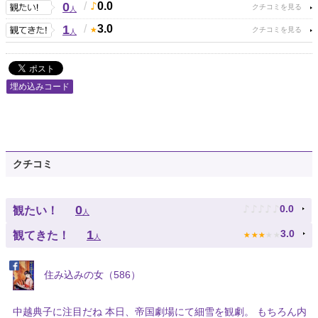
0
/
0.0
人
1
/
3.0
人
埋め込みコード
クチコミ
♪
♪
♪
♪
♪
0
0.0
観たい！
人
★
★
★
★
★
1
3.0
観てきた！
人
住み込みの女（586）
中越典子に注目だね 本日、帝国劇場にて細雪を観劇。 もちろん内