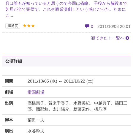
容は誰もが知っていると思うので今回は省略。 子役から脇役まで
芝居が全て完璧で、これぞ商業演劇！という感じ​だった。たまに
こ...
★★★
満足度
0
2011/10/08 20:01
観てきた！一覧へ
公演詳細
期間
2011/10/05 (水) ～ 2011/10/22 (土)
劇場
帝国劇場
出演
高橋惠子、賀来千香子、水野美紀、中越典子、篠田三
郎、磯部勉、太川陽介、新藤栄作、橋爪淳
脚本
菊田一夫
演出
水谷幹夫