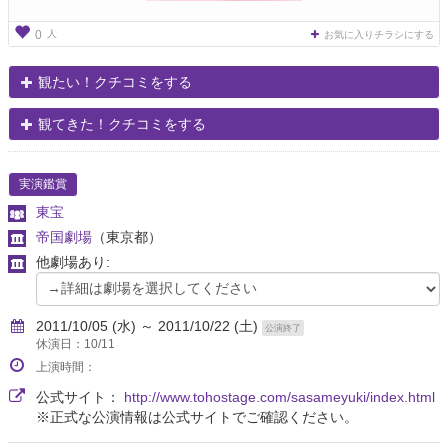
人
0
お気に入りチラシにする
観たい！クチコミをする
観てきた！クチコミをする
実演鑑賞
東宝
帝国劇場
（東京都）
他劇場あり:
2011/10/05 (水) ～ 2011/10/22 (土)
公演終了
休演日：10/11
上演時間：
公式サイト：
http://www.tohostage.com/sasameyuki/index.html
※正式な公演情報は公式サイトでご確認ください。