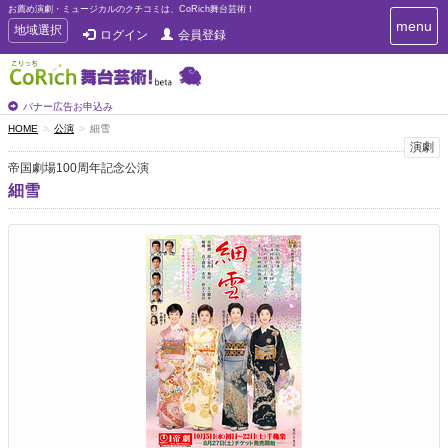
お薦め演劇・ミュージカルのクチコミは、CoRich舞台芸術！
T
menu
T
地域選択
ログイン
会員登録
o
o
g
g
g
g
l
l
バナー広告お申込み
e
e
HOME
公演
細雪
n
n
演劇
a
a
v
帝国劇場100周年記念公演
i
v
細雪
g
i
a
g
t
a
i
t
o
n
i
o
n