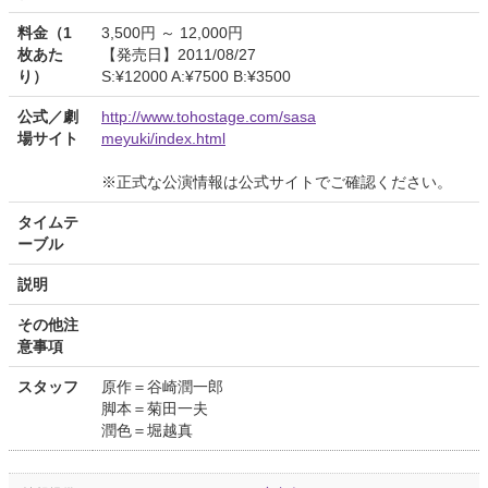
料金（1
3,500円 ～ 12,000円
枚あた
【発売日】2011/08/27
り）
S:¥12000 A:¥7500 B:¥3500
公式／劇
http://www.tohostage.com/sasa
場サイト
meyuki/index.html
※正式な公演情報は公式サイトでご確認ください。
タイムテ
ーブル
説明
その他注
意事項
スタッフ
原作＝谷崎潤一郎
脚本＝菊田一夫
潤色＝堀越真