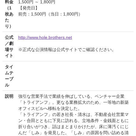
料金
1,500円 ～ 1,800円
（1
【発売日】
枚あ
前売：1,500円（当日：1,800円）
た
り）
公式
http://www.hole.brothers.net
／劇
場サ
※正式な公演情報は公式サイトでご確認ください。
イト
タイ
ムテ
ーブ
ル
説明
強引な営業手法で業績を伸ばしている、ベンチャー企業
「トライアンフ」。更なる業務拡大のため、一等地の新築
オフィスビルへ移転を決定した。
「トライアンフ」の若き社長・清水は、不動産会社営業マ
ン・合田とともに下見に訪れる。立地条件・金銭面ともに
折り合いがつき、話はまとまりかけたが、床に薄汚くにじ
んだ「しみ」を発見した。「しみ」の原因を問い詰める清