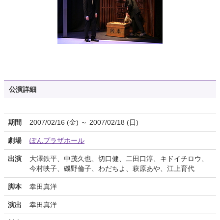
公演詳細
期間
2007/02/16 (金) ～ 2007/02/18 (日)
劇場
ぽんプラザホール
出演
大澤鉄平、中茂久也、切口健、二田口淳、キドイチロウ、
今村映子、磯野倫子、わだちよ、萩原あや、江上育代
脚本
幸田真洋
演出
幸田真洋