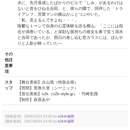
水に、先月落成したばかりのビルで「しみ」があるわけは
ないと首をひねる合田。と、彼らの隣で、同伴した「トラ
イアンフ」営業マンの横山がふとつぶやいた。
「私、見えるんですよね・・・」
陰鬱なトーンで自身の心霊体験を語る横山。「ここには怨
念が渦巻いている」と深刻な面持ちの彼女を鼻で笑う清水
と合田であったが、西日の差し込む窓ガラスには、ぼんや
りと人影が映っていた—
その
他注
意事
項
スタ
【舞台美術】次山篤（特急企画）
ッフ
【照明】荒巻久登（シーニック）
【宣伝美術】o2k（o2k-style.jp）・竹崎史識
【制作】萩原あや
[情報提供] 2006/12/22 03:05 by
o2k＠福岡
[最終更新] 2007/06/04 23:40 by
o2k＠福岡