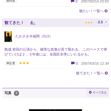
期待度
0
2007/02/14 23:03
観たい！一覧へ
★
★
★
★
★
4
3.5
観てきた！
人
たかさき＠福岡（513）
熟成 前回の公演から、確実な前進が見て取れる。 このペースで伸
びていけば２，３年後には、全国区水準にいたるかも。
★★★
満足度
0
2007/03/15 12:34
観てきた！一覧へ
すべて見る
写真
5