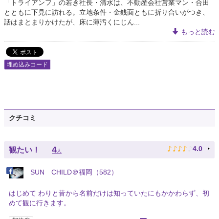
「トライアンフ」の若き社長・清水は、不動産会社営業マン・合田
とともに下見に訪れる。立地条件・金銭面ともに折り合いがつき、
話はまとまりかけたが、床に薄汚くにじん...
もっと読む
埋め込みコード
クチコミ
♪
♪
♪
♪
♪
4
4.0
観たい！
人
SUN CHILD＠福岡（582）
はじめて わりと昔から名前だけは知っていたにもかかわらず、初
めて観に行きます。