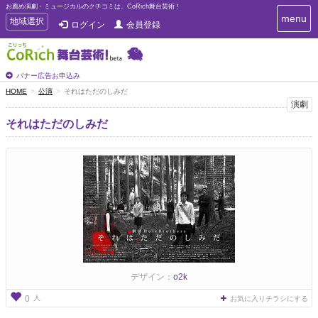
お薦め演劇・ミュージカルのクチコミは、CoRich舞台芸術！
T
menu
T
地域選択
ログイン
会員登録
o
o
g
g
g
g
l
l
バナー広告お申込み
e
e
HOME
公演
それはただのしみだ
n
n
演劇
a
a
v
それはただのしみだ
i
v
g
i
a
g
t
a
i
t
o
n
i
o
n
デザイン：
o2k
人
0
お気に入りチラシにする