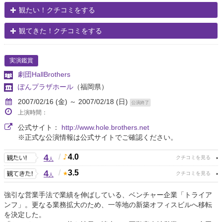
観たい！クチコミをする
観てきた！クチコミをする
実演鑑賞
劇団HallBrothers
ぽんプラザホール
（福岡県）
2007/02/16 (金) ～ 2007/02/18 (日)
公演終了
上演時間：
公式サイト：
http://www.hole.brothers.net
※正式な公演情報は公式サイトでご確認ください。
4
/
4.0
人
4
/
3.5
人
強引な営業手法で業績を伸ばしている、ベンチャー企業「トライア
ンフ」。更なる業務拡大のため、一等地の新築オフィスビルへ移転
を決定した。